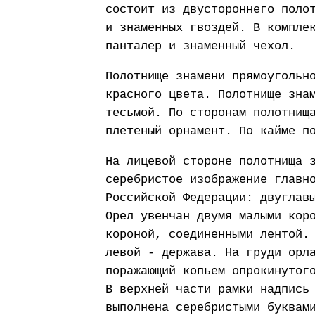
состоит из двустороннего поло
и знаменных гвоздей. В компле
панталер и знаменный чехол.
Полотнище знамени прямоугольн
красного цвета. Полотнище зна
тесьмой. По сторонам полотнищ
плетеный орнамент. По кайме п
На лицевой стороне полотнища 
серебристое изображение главн
Российской Федерации: двуглав
Орел увенчан двумя малыми кор
короной, соединенными лентой.
левой - держава. На груди орл
поражающий копьем опрокинутог
В верхней части рамки надпись
выполнена серебристыми буквам