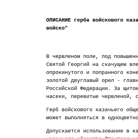
ОПИСАНИЕ герба войскового каз
войско"
В червленом поле, под повышен
Святой Георгий на скачущем вл
опрокинутого и попранного кон
золотой двуглавый орел - глав
Российской Федерации. За щито
насеки, перевитые червленой, 
Герб войскового казачьего общ
может выполняться в одноцветн
Допускается использование в к