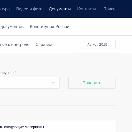
ктура
Видео и фото
Документы
Контакты
Поиск
 документов
Конституция России
тые с контроля
Справка
август, 2015
поручений
Показать
ть следующие материалы