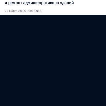
и ремонт административных зданий
22 марта 2015 года, 18:00
3 поручения
17 марта 2015 года, вторник
Перечень поручений по итогам форума
«Государство и гражданское общество»
17 марта 2015 года, 17:00
2 поручения
13 марта 2015 года, пятница
Поручение по вопросу создания Федерального
агентства по делам национальностей