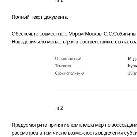
, п.1
Полный текст документа:
Обеспечьте совместно с Мэром Москвы С.С.Собяниным
Новодевичьего монастыря» в соответствии с согласов
Ответственный
Медв
Тематика
Куль
Срок исполнения
15 а
, п.2
Предусмотрите принятие комплекса мер по воссоздан
рассмотрев в том числе возможность выделения субс