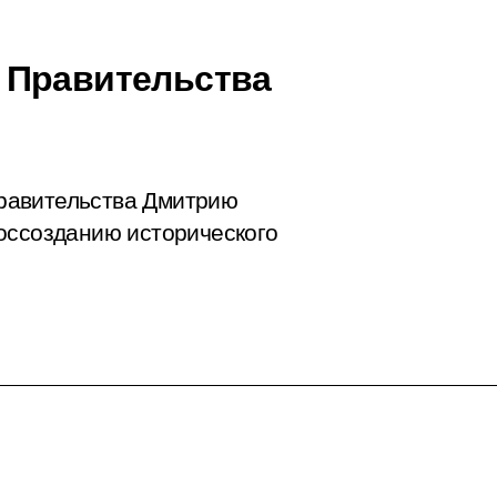
 Правительства
равительства Дмитрию
оссозданию исторического