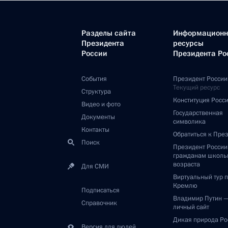
Разделы сайта
Информацион
Президента
ресурсы
России
Президента Ро
События
Президент России
Текущий ресурс
Структура
Конституция Росс
Видео и фото
Государственная
Документы
символика
Контакты
Обратиться к Пре
Поиск
Президент Росси
гражданам школь
возраста
Для СМИ
Виртуальный тур 
Кремлю
Подписаться
Владимир Путин 
Справочник
личный сайт
Дикая природа Ро
Версия для людей