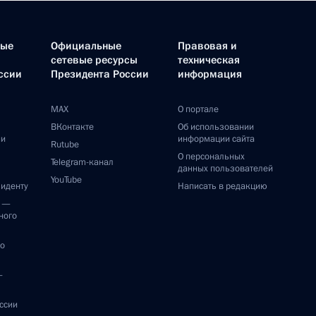
ные
Официальные
Правовая и
сетевые ресурсы
техническая
ссии
Президента России
информация
MAX
О портале
ВКонтакте
Об использовании
ии
информации сайта
Rutube
О персональных
Telegram-канал
данных пользователей
YouTube
зиденту
Написать в редакцию
и —
ного
по
—
ссии