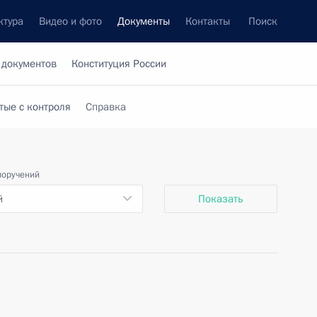
ктура
Видео и фото
Документы
Контакты
Поиск
 документов
Конституция России
тые с контроля
Справка
поручений
й
Показать