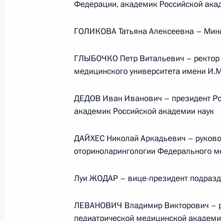
Федерации, академик Российской ака
ГОЛИКОВА Татьяна Алексеевна – Мини
ГЛЫБОЧКО Петр Витальевич – ректор 
медицинского университета имени И.
ДЕДОВ Иван Иванович – президент Ро
академик Российской академии наук
ДАЙХЕС Николай Аркадьевич – руково
В России во исполнение поручения
оториноларингологии Федерального м
Президента появится единый
научно-методический центр
Луи ЖОДАР – вице-президент подразд
по продвижению русского языка
за рубежом
ЛЕВАНОВИЧ Владимир Викторович – ре
педиатрической медицинской академ
14 июля 2026 года, 16:00