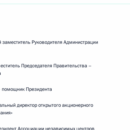
 заместитель Руководителя Администрации
еститель Председателя Правительства –
а
 помощник Президента
льный директор открытого акционерного
пания»
Встреча с Председателем
Центризбиркома Эллой
езидент Ассоциации независимых центров