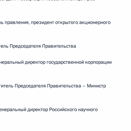
Памфиловой
ь правления, президент открытого акционерного
5 августа 2026 года, 18:15
ель Председателя Правительства
еральный директор государственной корпорации
итель Председателя Правительства – Министр
неральный директор Российского научного