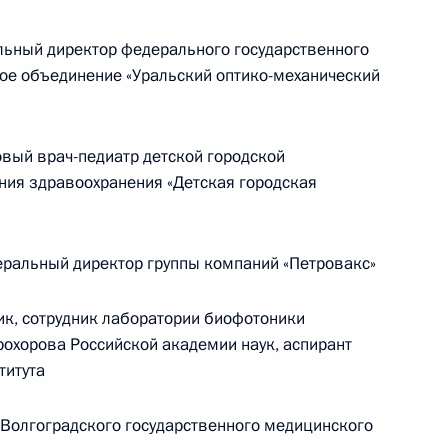
ьный директор федерального государственного
ое объединение «Уральский оптико-механический
Российско-китайская встреча
ый врач-педиатр детской городской
8 июля 2026 года, 15:00
ния здравоохранения «Детская городская
енте России
ральный директор группы компаний «Петровакс»
, сотрудник лаборатории биофотоники
рохорова Российской академии наук, аспирант
титута
Волгоградского государственного медицинского
Конституция Российской