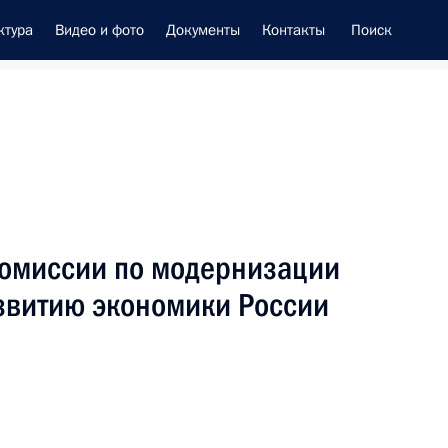
ктура
Видео и фото
Документы
Контакты
Поиск
енно-Морского Флота
Комиссии по модернизации
 Совета Безопасности
азвитию экономики России