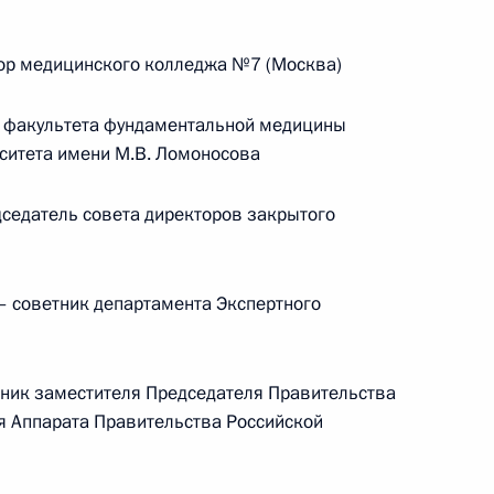
Федерации
ор медицинского колледжа №7 (Москва)
CONSTITUTION.KREMLIN.RU
 факультета фундаментальной медицины
ситета имени М.В. Ломоносова
седатель совета директоров закрытого
Официальный портал
правовой информации
 советник департамента Экспертного
PRAVO.GOV.RU
ные
Официальные
Правовая и
ик заместителя Председателя Правительства
сетевые ресурсы
техническая
ссии
Президента России
информация
я Аппарата Правительства Российской
Совет Федерации
MAX
О портале