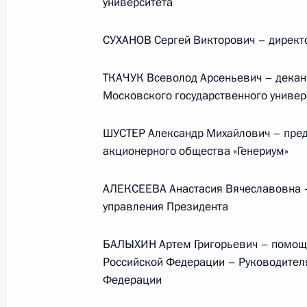
университета
по повышению устойчивости
экономики и поддержке
СУХАНОВ Сергей Викторович – директ
граждан в условиях санкций
GOVERNMENT.RU
ТКАЧУК Всеволод Арсеньевич – декан
Московского государственного универ
ШУСТЕР Александр Михайлович – пред
Отправить письмо Президенту
акционерного общества «Генериум»
АЛЕКСЕЕВА Анастасия Вячеславовна –
управления Президента
LETTERS.KREMLIN.RU
Разделы сайта
Информацион
БАЛЫХИН Артем Григорьевич – помощн
Президента
ресурсы
России
Президента Ро
Российской Федерации – Руководител
Федерации
Правительство Российской
События
Президент России
Текущий ресурс