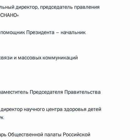
льный директор, председатель правления
ОСНАНО»
ической карте
 помощник Президента – начальник
связи и массовых коммуникаций
ссии
аместитель Председателя Правительства
Мария Львова-Белова
директор научного центра здоровья детей
посетила Свердловскую
ук
область
17 июля 2026 года, 18:00
рь Общественной палаты Российской