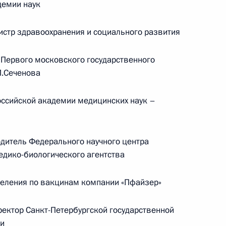
демии наук
стр здравоохранения и социального развития
Первого московского государственного
М.Сеченова
ссийской академии медицинских наук –
дитель Федерального научного центра
Заседание межведомственной
едико-биологического агентства
рабочей группы по повышению
эффективности сохранения объектов
еления по вакцинам компании «Пфайзер»
культурного наследия, находящихся
в неудовлетворительном состоянии
ктор Санкт-Петербургской государственной
ии
14 июля 2026 года, 15:00