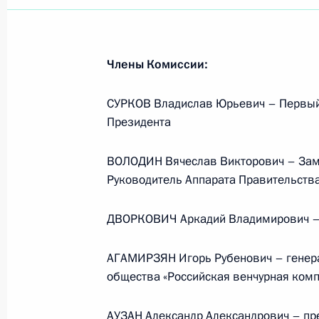
Члены Комиссии:
СУРКОВ Владислав Юрьевич – Первый
Президента
ВОЛОДИН Вячеслав Викторович – Зам
Руководитель Аппарата Правительств
ДВОРКОВИЧ Аркадий Владимирович –
АГАМИРЗЯН Игорь Рубенович – генера
общества «Российская венчурная ком
Рабочая встреча с вице-
премьером – полпредом
АУЗАН Александр Александрович – пр