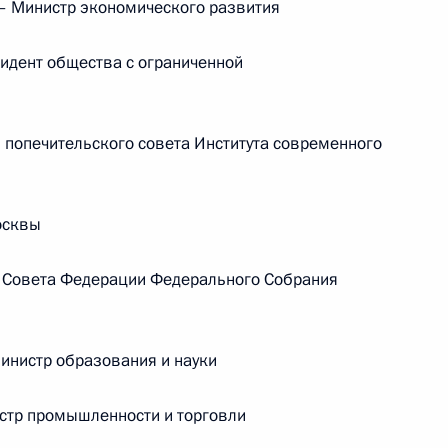
 Министр экономического развития
Телефонный разговор с командиром
дент общества с ограниченной
ен
76-й гвардейской десантно-
штурмовой дивизии ВДВ гвардии
полковником Абдулазизом
попечительского совета Института современного
Шихабидовым
6 августа 2026 года, 20:50
осквы
 Совета Федерации Федерального Собрания
Встреча с председателем Союза
театральных деятелей России
Владимиром Машковым
нистр образования и науки
стр промышленности и торговли
5 августа 2026 года, 19:00