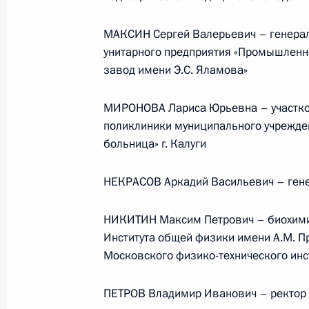
МАКСИН Сергей Валерьевич – генерал
унитарного предприятия «Промышленн
Семинар-совещание по развитию
завод имени Э.С. Яламова»
экосистем цифровой экономики
и цифровых платформ
МИРОНОВА Лариса Юрьевна – участков
9 июля 2026 года, 17:00
поликлиники муниципального учрежде
больница» г. Калуги
Комиссии и советы
при Презид
НЕКРАСОВ Аркадий Васильевич – гене
НИКИТИН Максим Петрович – биохимик
Института общей физики имени А.М. П
Московского физико-технического инс
ПЕТРОВ Владимир Иванович – ректор 
Меры Правительства