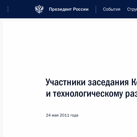
Президент России
События
Стру
Встреча с военнослужащими Во
26 июля 2026 года
Участники заседания 
Совещание с членами
и технологическому р
1 день
назад
24 мая 2011 года