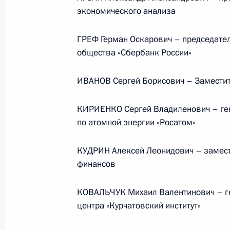
Президента в ДФО Юрием
экономического анализа
Трутневым
ГРЕФ Герман Оскарович – председател
6 августа 2026 года, 13:45
общества «Сбербанк России»
ИВАНОВ Сергей Борисович – Заместит
КИРИЕНКО Сергей Владиленович – ген
по атомной энергии «Росатом»
КУДРИН Алексей Леонидович – замест
финансов
КОВАЛЬЧУК Михаил Валентинович – ге
центра «Курчатовский институт»
Президент России