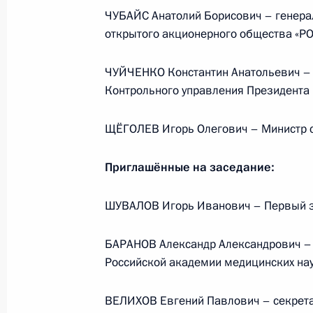
ЧУБАЙС Анатолий Борисович – генера
открытого акционерного общества «Р
События и поездки на географ
ЧУЙЧЕНКО Константин Анатольевич –
Контрольного управления Президента
ЩЁГОЛЕВ Игорь Олегович – Министр 
Администрация Президента Ро
Приглашённые на заседание:
ШУВАЛОВ Игорь Иванович – Первый з
Руслан Эдельгериев посетил
БАРАНОВ Александр Александрович – 
Азербайджан
Российской академии медицинских на
23 июля 2026 года, 19:00
ВЕЛИХОВ Евгений Павлович – секрета