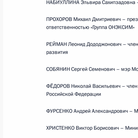
НАБИУЛЛИНА Эльвира Сахипзадовна –
Телефонный разговор
ПРОХОРОВ Михаил Дмитриевич – прези
с Президентом ОАЭ Мухаммедом Б
ответственностью «Группа ОНЭКСИМ»
Заидом Аль Нахайяном
РЕЙМАН Леонид Дододжонович – член 
развития
7 августа 2026 года, 12:50
СОБЯНИН Сергей Семенович – мэр М
ФЁДОРОВ Николай Васильевич – член
Обращение к участникам VIII
Российской Федерации
Российско-Киргизского
экономического форума и XII
ФУРСЕНКО Андрей Александрович – Ми
Российско-Киргизской
межрегиональной конференции
ХРИСТЕНКО Виктор Борисович – Мини
6 августа 2026 года, 09:00