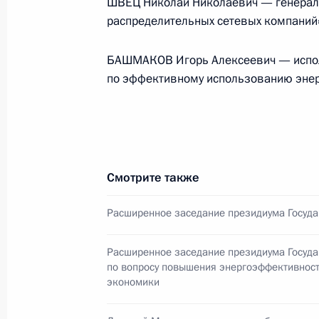
ШВЕЦ Николай Николаевич — генерал
распределительных сетевых компаний
БАШМАКОВ Игорь Алексеевич — испол
Меры Правительства
по эффективному использованию энер
по повышению устойчивости
экономики и поддержке
граждан в условиях санкций
GOVERNMENT.RU
Смотрите также
Расширенное заседание президиума Госуда
Отправить письмо Президенту
Расширенное заседание президиума Госуда
по вопросу повышения энергоэффективност
экономики
LETTERS.KREMLIN.RU
Разделы сайта
Информацион