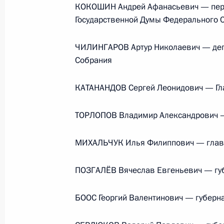
КОКОШИН Андрей Афанасьевич — перв
События и поездки на географ
Государственной Думы Федерального С
ЧИЛИНГАРОВ Артур Николаевич — депу
Собрания
КАТАНАНДОВ Сергей Леонидович — Гл
Администрация Президента Ро
ТОРЛОПОВ Владимир Александрович —
Руслан Эдельгериев посетил
МИХАЛЬЧУК Илья Филиппович — глава
Азербайджан
ПОЗГАЛЁВ Вячеслав Евгеньевич — губ
БООС Георгий Валентинович — губерн