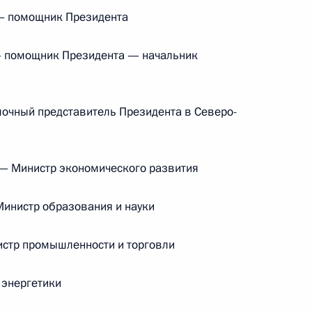
 помощник Президента
ом
Обращение к участникам VIII
 помощник Президента — начальник
Российско-Киргизского
экономического форума и XII
Российско-Киргизской
чный представитель Президента в Северо-
межрегиональной конференции
6 августа 2026 года, 09:00
 Министр экономического развития
Встреча с врио губернатора
инистр образования и науки
Белгородской области Александром
Шуваевым
стр промышленности и торговли
5 августа 2026 года, 16:40
энергетики