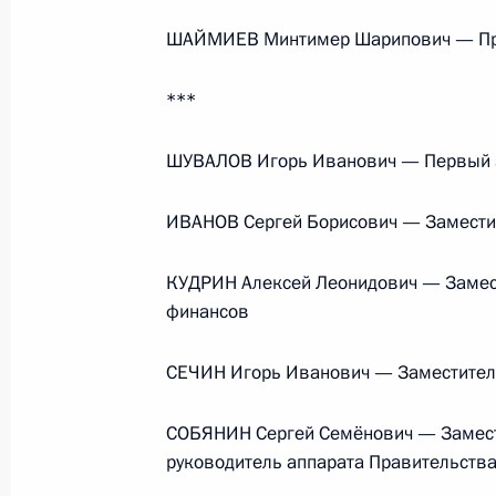
Министерства обороны
ШАЙМИЕВ Минтимер Шарипович — Пре
***
5 августа 2026 года, 12:40
ШУВАЛОВ Игорь Иванович — Первый з
ИВАНОВ Сергей Борисович — Замести
КУДРИН Алексей Леонидович — Замес
финансов
СЕЧИН Игорь Иванович — Заместител
СОБЯНИН Сергей Семёнович — Замест
руководитель аппарата Правительств
Президент России