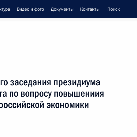
ктура
Видео и фото
Документы
Контакты
Поиск
енно-Морского Флота
го заседания президиума
це-премьером – полпредом
ета по вопросу повышениия
ием Трутневым
российской экономики