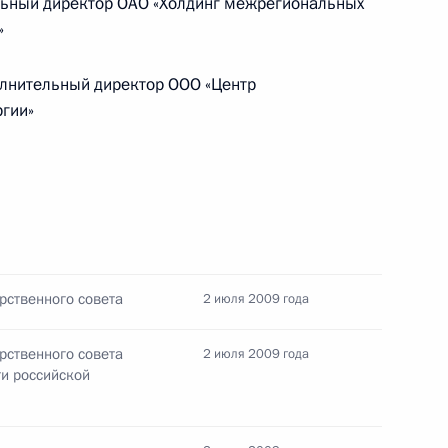
ьный директор ОАО «Холдинг межрегиональных
»
нительный директор ООО «Центр
Конституция Российской
гии»
Федерации
CONSTITUTION.KREMLIN.RU
рственного совета
2 июля 2009 года
Официальный портал
правовой информации
рственного совета
2 июля 2009 года
и российской
PRAVO.GOV.RU
ные
Официальные
Правовая и