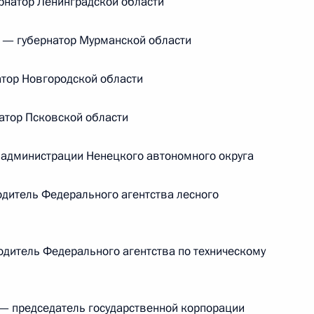
натор Ленинградской области
в неудовлетворительном
состоянии
— губернатор Мурманской области
14 июля 2026 года, 15:00
тор Новгородской области
атор Псковской области
администрации Ненецкого автономного округа
итель Федерального агентства лесного
дитель Федерального агентства по техническому
Представлен доклад о деятельности
Уполномоченного по правам
 председатель государственной корпорации