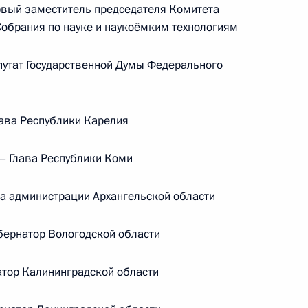
ый заместитель председателя Комитета
ической карте
обрания по науке и наукоёмким технологиям
тат Государственной Думы Федерального
ава Республики Карелия
ссии
 Глава Республики Коми
Заседание межведомственной
 администрации Архангельской области
рабочей группы
по повышению эффективности
ернатор Вологодской области
сохранения объектов
атор Калининградской области
культурного наследия,
находящихся