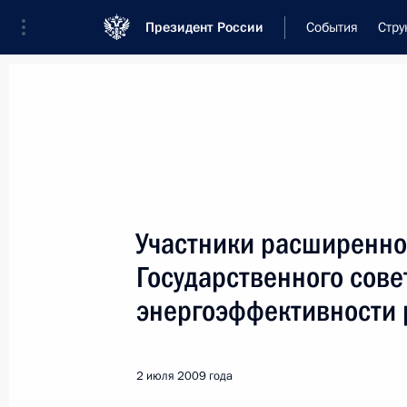
Президент России
События
Стру
Встреча с военнослужащими Во
26 июля 2026 года
Участники расширенно
Рабочая встреча с ви
Государственного сов
Президента в ДФО Юр
энергоэффективности 
8 часов
назад
2 июля 2009 года