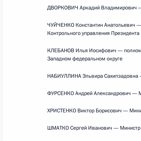
ДВОРКОВИЧ Аркадий Владимирович —
Телефонный разговор с командир
ЧУЙЧЕНКО Константин Анатольевич —
76-й гвардейской десантно-
Контрольного управления Президента
штурмовой дивизии ВДВ гвардии
полковником Абдулазизом
КЛЕБАНОВ Илья Иосифович — полномо
Шихабидовым
Западном федеральном округе
6 августа 2026 года, 20:50
НАБИУЛЛИНА Эльвира Сахипзадовна —
Встреча с председателем Союза
ФУРСЕНКО Андрей Александрович — М
театральных деятелей России
Владимиром Машковым
ХРИСТЕНКО Виктор Борисович — Мини
5 августа 2026 года, 19:00
ШМАТКО Сергей Иванович — Министр 