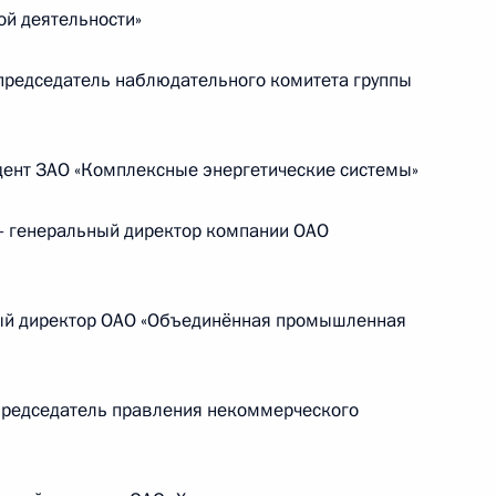
ребёнка в 2025 году
ой деятельности»
редседатель наблюдательного комитета группы
14 июля 2026 года, 10:00
нт ЗАО «Комплексные энергетические системы»
Российско-китайская встреча
генеральный директор компании ОАО
8 июля 2026 года, 15:00
ый директор ОАО «Объединённая промышленная
едседатель правления некоммерческого
енте России