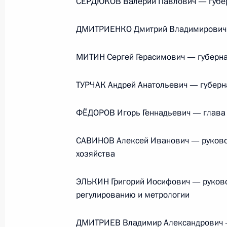
СЕРДЮКОВ Валерий Павлович — губер
ДМИТРИЕНКО Дмитрий Владимирович 
23 июля 2026 года, 19:00
МИТИН Сергей Герасимович — губерна
ТУРЧАК Андрей Анатольевич — губерн
ФЁДОРОВ Игорь Геннадьевич — глава 
САВИНОВ Алексей Иванович — руковод
хозяйства
ЭЛЬКИН Григорий Иосифович — руково
регулированию и метрологии
В России во исполнение поручения
Президента появится единый
ДМИТРИЕВ Владимир Александрович —