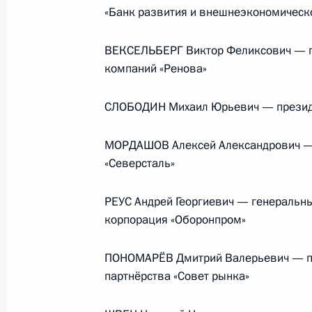
научно-методический центр
«Банк развития и внешнеэкономическ
по продвижению русского языка
за рубежом
ВЕКСЕЛЬБЕРГ Виктор Феликсович — п
компаний «Ренова»
14 июля 2026 года, 16:00
СЛОБОДИН Михаил Юрьевич — президе
Семинар-совещание по развитию
МОРДАШОВ Алексей Александрович — 
экосистем цифровой экономики
«Северсталь»
и цифровых платформ
9 июля 2026 года, 17:00
РЕУС Андрей Георгиевич — генеральн
корпорация «Оборонпром»
ПОНОМАРЁВ Дмитрий Валерьевич — пр
Комиссии и советы
при Презид
партнёрства «Совет рынка»