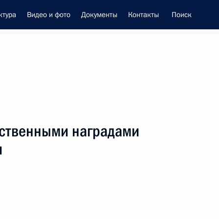
ктура
Видео и фото
Документы
Контакты
Поиск
енно-Морского Флота
рственными наградами
 Совета Безопасности
и