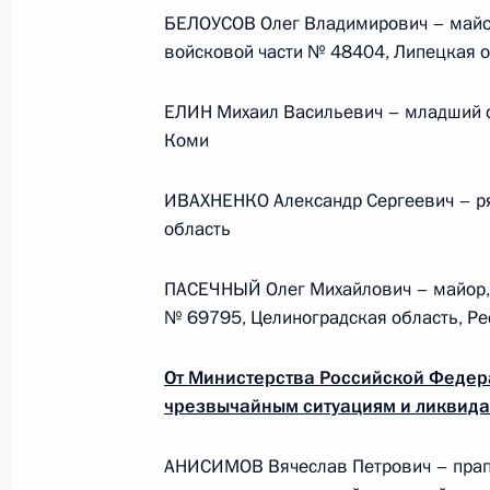
Президента в ДФО Юрием
БЕЛОУСОВ Олег Владимирович – майор
Трутневым
войсковой части № 48404, Липецкая 
6 августа 2026 года, 13:45
ЕЛИН Михаил Васильевич – младший с
Коми
ИВАХНЕНКО Александр Сергеевич – ря
область
ПАСЕЧНЫЙ Олег Михайлович – майор, 
№ 69795, Целиноградская область, Ре
От Министерства Российской Федер
чрезвычайным ситуациям и ликвида
Президент России
АНИСИМОВ Вячеслав Петрович – прапо