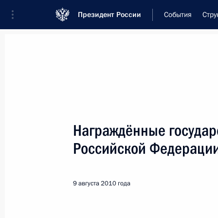
Президент России
События
Стру
Встреча с военнослужащими Во
26 июля 2026 года
Награждённые госуда
Совещание с членами
Российской Федераци
16 часов
назад
9 августа 2010 года