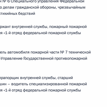
ти № 6 Специального управления Федеральной
о делам гражданской обороны, чрезвычайным
Телефонный разговор с командиром
стихийных бедствий
ен
76-й гвардейской десантно-
штурмовой дивизии ВДВ гвардии
ржант внутренней службы, пожарный пожарной
полковником Абдулазизом
ия «1-й отряд федеральной пожарной службы
Шихабидовым
6 августа 2026 года, 20:50
ль автомобиля пожарной части № 7 технической
«Управление Государственной противопожарной
Встреча с председателем Союза
театральных деятелей России
рапорщик внутренней службы, старший
Владимиром Машковым
шин – водитель специализированной пожарной
ия «1-й отряд федеральной пожарной службы
5 августа 2026 года, 19:00