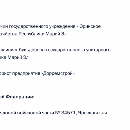
ий государственного учреждения «Юринское
озяйства Республики Марий Эл
инист бульдозера государственного унитарного
ика Марий Эл
рист предприятия «Дорремстрой»,
ой Федерации:
ядовой войсковой части № 34571, Ярославская
Встреча с Председателем
Центризбиркома Эллой