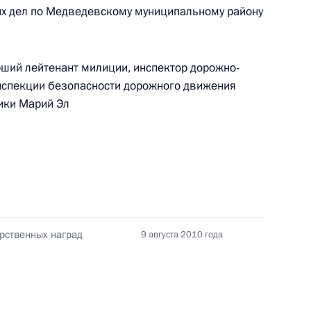
их дел по Медведевскому муниципальному району
ший лейтенант милиции, инспектор дорожно-
нспекции безопасности дорожного движения
ики Марий Эл
Заседание межведомственной
рабочей группы по повышению
рственных наград
9 августа 2010 года
эффективности сохранения объектов
культурного наследия, находящихся
в неудовлетворительном состоянии
14 июля 2026 года, 15:00