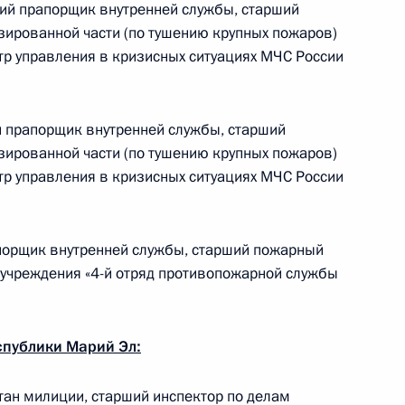
й прапорщик внутренней службы, старший
зированной части (по тушению крупных пожаров)
тр управления в кризисных ситуациях МЧС России
ической карте
 прапорщик внутренней службы, старший
зированной части (по тушению крупных пожаров)
тр управления в кризисных ситуациях МЧС России
ссии
орщик внутренней службы, старший пожарный
 учреждения «4-й отряд противопожарной службы
Мария Львова-Белова
посетила Свердловскую
область
спублики Марий Эл:
17 июля 2026 года, 18:00
ан милиции, старший инспектор по делам