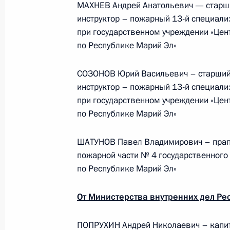
МАХНЕВ Андрей Анатольевич — старши
инструктор – пожарный 13-й специали
при государственном учреждении «Цен
События и поездки на географ
по Республике Марий Эл»
СОЗОНОВ Юрий Васильевич – старший
инструктор – пожарный 13-й специали
при государственном учреждении «Цен
по Республике Марий Эл»
Администрация Президента Ро
ШАТУНОВ Павел Владимирович – прап
пожарной части № 4 государственного
Руслан Эдельгериев посетил
по Республике Марий Эл»
Азербайджан
От Министерства внутренних дел Ре
23 июля 2026 года, 19:00
ПОПРУХИН Андрей Николаевич – капит