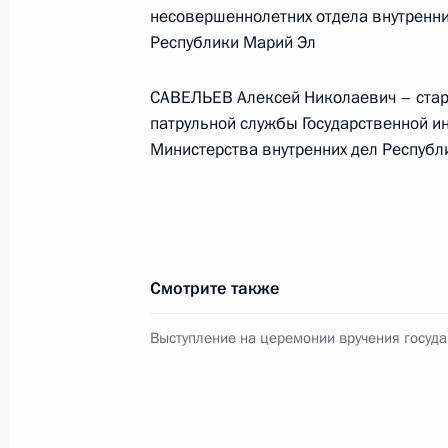
несовершеннолетних отдела внутренн
Республики Марий Эл
САВЕЛЬЕВ Алексей Николаевич – стар
патрульной службы Государственной и
Министерства внутренних дел Республ
Смотрите также
В России во исполнение поручения
Президента появится единый
Выступление на церемонии вручения госуда
научно-методический центр
по продвижению русского языка
за рубежом
14 июля 2026 года, 16:00