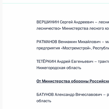
ВЕРШИНИН Сергей Андреевич – леснич
лесничество» Министерства лесного х
РАТМАНОВ Вениамин Михайлович – маш
предприятия «Мостремстрой», Республ
ТЕТЁРКИН Андрей Евгеньевич – тракто
Нижегородская область
От Министерства обороны Российск
БАТУНОВ Александр Вячеславович – р
Рабочая встреча с вице-
область
премьером – полпредом