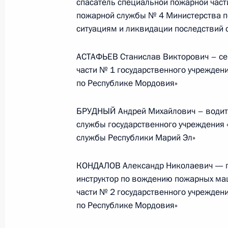
спасатель специальной пожарной час
пожарной службы № 4 Министерства п
Телефонный разговор
ситуациям и ликвидации последствий 
с Президентом ОАЭ Мухаммедом Б
Заидом Аль Нахайяном
АСТАФЬЕВ Станислав Викторович – се
части № 1 государственного учрежден
по Республике Мордовия»
7 августа 2026 года, 12:50
БРУДНЫЙ Андрей Михайлович – водите
службы государственного учреждения 
службы Республики Марий Эл»
Обращение к участникам VIII
Российско-Киргизского
КОНДАЛОВ Александр Николаевич — п
экономического форума и XII
инструктор по вождению пожарных ма
Российско-Киргизской
части № 2 государственного учрежден
межрегиональной конференции
по Республике Мордовия»
6 августа 2026 года, 09:00