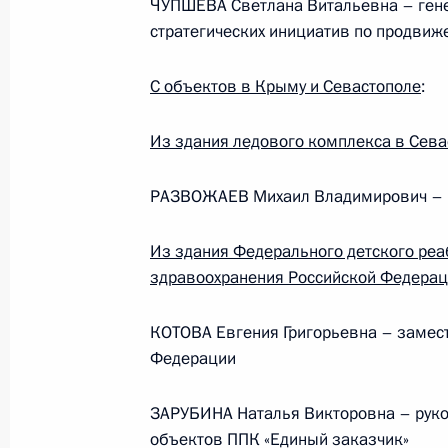
ЧУПШЕВА Светлана Витальевна – гене
стратегических инициатив по продвиж
События и поездки на географ
С объектов в Крыму и Севастополе
:
Из здания ледового комплекса в Сева
РАЗВОЖАЕВ Михаил Владимирович – г
Администрация Президента Ро
Из здания Федерального детского ре
здравоохранения Российской Федераци
Руслан Эдельгериев посетил
КОТОВА Евгения Григорьевна – замес
Азербайджан
Федерации
ЗАРУБИНА Наталья Викторовна – руко
23 июля 2026 года, 19:00
объектов ППК «Единый заказчик»