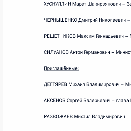
ХУСНУЛЛИН Марат Шакирзянович – За
Телефонный разговор
ЧЕРНЫШЕНКО Дмитрий Николаевич – З
с Президентом ОАЭ Мухаммедом Б
Заидом Аль Нахайяном
РЕШЕТНИКОВ Максим Геннадьевич – М
СИЛУАНОВ Антон Германович – Минис
7 августа 2026 года, 12:50
Приглашённые:
Обращение к участникам VIII
ДЕГТЯРЁВ Михаил Владимирович – Ми
Российско-Киргизского
экономического форума и XII
АКСЁНОВ Сергей Валерьевич – глава
Российско-Киргизской
межрегиональной конференции
РАЗВОЖАЕВ Михаил Владимирович – г
6 августа 2026 года, 09:00