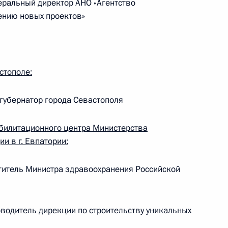
ральный директор АНО «Агентство
ению новых проектов»
ической карте
стополе:
убернатор города Севастополя
ссии
абилитационного центра Министерства
и в г. Евпатории:
Мария Львова-Белова
титель Министра здравоохранения Российской
посетила Свердловскую
область
водитель дирекции по строительству уникальных
17 июля 2026 года, 18:00