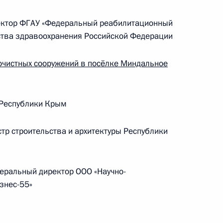
ктор ФГАУ «Федеральный реабилитационный
ства здравоохранения Российской Федерации
очистных сооружений в посёлке Миндальное
 Республики Крым
р строительства и архитектуры Республики
Заседание межведомственной
рабочей группы по повышению
ральный директор ООО «Научно-
эффективности сохранения объектов
знес-55»
культурного наследия, находящихся
в неудовлетворительном состоянии
14 июля 2026 года, 15:00