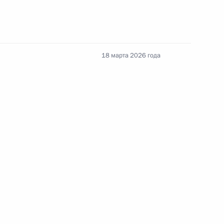
Российско-китайская встреча
18 марта 2026 года
8 июля 2026 года, 15:00
енте России
Конституция Российской