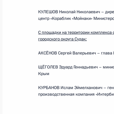
КУЛЕШОВ Николай Николаевич – дире
центр «Кораблик «Мойнаки» Министер
С площадки на территории комплекса 
городского округа Судак:
АКСЁНОВ Сергей Валерьевич – глава
ЩЁГОЛЕВ Эдуард Геннадьевич – минист
Крым
В России во исполнение поручения
Президента появится единый
КУРБАНОВ Ислам Эймелханович – гене
научно-методический центр
производственная компания «Интерби
по продвижению русского языка
за рубежом
14 июля 2026 года, 16:00