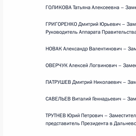
Президента в ДФО Юрием
ГОЛИКОВА Татьяна Алексеевна – Заме
Трутневым
ГРИГОРЕНКО Дмитрий Юрьевич – Заме
6 августа 2026 года, 13:45
Руководитель Аппарата Правительств
НОВАК Александр Валентинович – Зам
ОВЕРЧУК Алексей Логвинович – Замес
ПАТРУШЕВ Дмитрий Николаевич – Зам
САВЕЛЬЕВ Виталий Геннадьевич – Зам
ТРУТНЕВ Юрий Петрович – Заместител
представитель Президента в Дальнев
Президент России