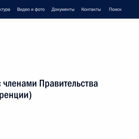
ктура
Видео и фото
Документы
Контакты
Поиск
енно-Морского Флота
с членами Правительства
 Совета Безопасности
ренции)