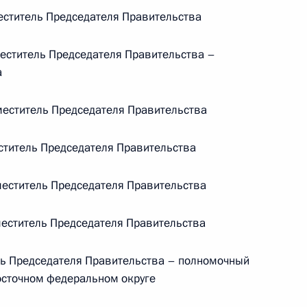
Памфиловой
ститель Председателя Правительства
ститель Председателя Правительства –
5 августа 2026 года, 18:15
а
еститель Председателя Правительства
титель Председателя Правительства
еститель Председателя Правительства
еститель Председателя Правительства
ь Председателя Правительства – полномочный
осточном федеральном округе