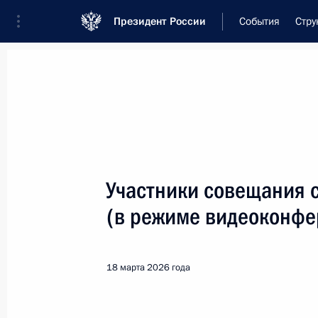
Президент России
События
Стру
Встреча с военнослужащими Во
26 июля 2026 года
Участники совещания 
Совещание с членами
(в режиме видеоконфе
1 день
назад
18 марта 2026 года