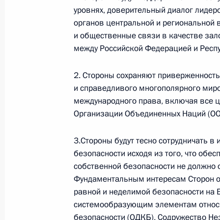
уровнях, доверительный диалог лидеро
органов центральной и региональной
и общественные связи в качестве за
Администрация Президента Ро
между Российской Федерацией и Респу
2. Стороны сохраняют приверженность
и справедливого многополярного мир
Руслан Эдельгериев посетил
международного права, включая все ц
Азербайджан
Организации Объединенных Наций (ОО
3.Стороны будут тесно сотрудничать в
безопасности исходя из того, что обе
собственной безопасности не должно 
Фундаментальным интересам Сторон о
равной и неделимой безопасности на 
системообразующим элементам относя
23 июля 2026 года, 19:00
безопасности (ОДКБ), Содружество Не