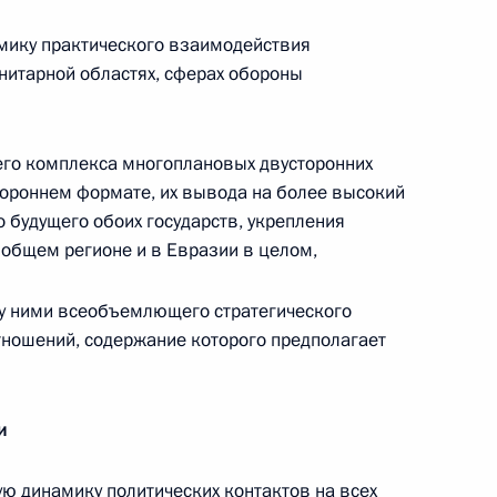
Телефонный разговор
мику практического взаимодействия
с Президентом Бразилии Луисом
нитарной областях, сферах обороны
Инасио Лулой да Силвой
4 августа 2026 года, 17:30
его комплекса многоплановых двусторонних
тороннем формате, их вывода на более высокий
 будущего обоих государств, укрепления
м
Встреча с губернатором
 общем регионе и в Евразии в целом,
Красноярского края Михаилом
Котюковым
 ними всеобъемлющего стратегического
3 августа 2026 года, 17:00
тношений, содержание которого предполагает
ической карте
и
ую динамику политических контактов на всех