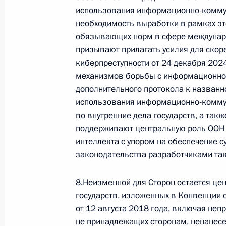
Меры Правительства
использования информационно-комму
по повышению устойчивости
необходимость выработки в рамках э
экономики и поддержке
обязывающих норм в сфере междунар
граждан в условиях санкций
призывают прилагать усилия для скор
GOVERNMENT.RU
киберпреступности от 24 декабря 202
механизмов борьбы с информационной
дополнительного протокола к названн
использования информационно-комму
Отправить письмо Президенту
во внутренние дела государств, а так
поддерживают центральную роль ООН 
интеллекта с упором на обеспечение 
законодательства разработчиками так
LETTERS.KREMLIN.RU
Разделы сайта
Информацион
8.Неизменной для Сторон остается це
Президента
ресурсы
государств, изложенных в Конвенции 
России
Президента Ро
от 12 августа 2018 года, включая неп
не принадлежащих сторонам, ненанесе
Правительство Российской
События
Президент России