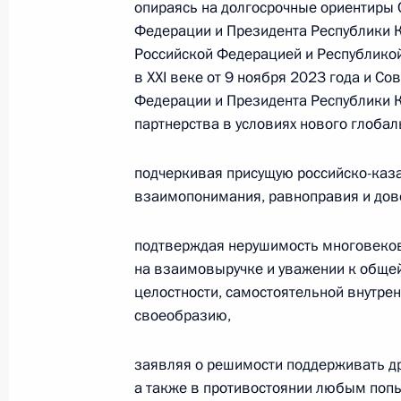
опираясь на долгосрочные ориентиры
Памфиловой
Федерации и Президента Республики К
5 августа 2026 года, 18:15
Российской Федерацией и Республикой
в XXI веке от 9 ноября 2023 года и С
Федерации и Президента Республики К
партнерства в условиях нового глобал
подчеркивая присущую российско-каза
взаимопонимания, равноправия и дов
подтверждая нерушимость многовеков
на взаимовыручке и уважении к общей
целостности, самостоятельной внутрен
своеобразию,
Президент России
заявляя о решимости поддерживать дру
а также в противостоянии любым поп