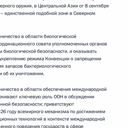
14 июля 2026 года, 10:00
дерного оружия, в Центральной Азии от 8 сентября
 – единственной подобной зоне в Северном
Российско-китайская встреча
ничество в области биологической
оординационного совета уполномоченных органов
м биологической безопасности, и оказывать
8 июля 2026 года, 15:00
 укреплению режима Конвенции о запрещении
ия запасов бактериологического
и об их уничтожении.
енте России
дничество в области обеспечения международной
ркивают ключевую роль ООН в обсуждении
ной безопасности; приветствуют
026 году всемирного механизма по достижениям
ионных технологий в контексте международной
енного поведения государств в сфере