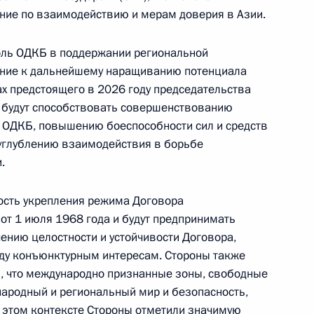
ние по взаимодействию и мерам доверия в Азии.
ль ОДКБ в поддержании региональной
ение к дальнейшему наращиванию потенциала
ах предстоящего в 2026 году председательства
 будут способствовать совершенствованию
 ОДКБ, повышению боеспособности сил и средств
 углублению взаимодействия в борьбе
.
ость укрепления режима Договора
Представлен доклад о деятельности
от 1 июля 1968 года и будут предпринимать
ению целостности и устойчивости Договора,
Уполномоченного по правам
оду конъюнктурным интересам. Стороны также
ребёнка в 2025 году
, что международно признанные зоны, свободные
народный и региональный мир и безопасность,
 этом контексте Стороны отметили значимую