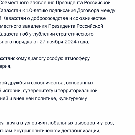
 Совместного заявления Президента Российской
Александром Шуваевым
азахстан к 10-летию подписания Договора между
5 августа 2026 года, 16:40
 Казахстан о добрососедстве и союзничестве
овместного заявления Президента Российской
азахстан об углублении стратегического
ьного порядка от 27 ноября 2024 года,
хстанскому диалогу особую атмосферу
ерия,
ой дружбы и союзничества, основанных
 истории, суверенитету и территориальной
ней и внешней политике, культурному
г друга в условиях глобальных вызовов и угроз,
ыткам внутриполитической дестабилизации,