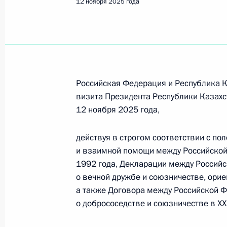
12 ноября 2025 года
Российская Федерация и Республика К
визита Президента Республики Казахс
12 ноября 2025 года,
действуя в строгом соответствии с по
и взаимной помощи между Российской
1992 года, Декларации между Российс
о вечной дружбе и союзничестве, ориен
а также Договора между Российской Ф
Встреча с Председателем
о добрососедстве и союзничестве в XXI
Центризбиркома Эллой