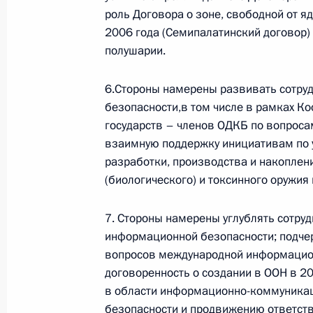
14 июля 2026 года, 16:00
роль Договора о зоне, свободной от я
2006 года (Семипалатинский договор)
полушарии.
Семинар-совещание по развитию
экосистем цифровой экономики
6.Стороны намерены развивать сотруд
и цифровых платформ
безопасности,в том числе в рамках К
государств – членов ОДКБ по вопроса
9 июля 2026 года, 17:00
взаимную поддержку инициативам по
разработки, производства и накоплен
(биологического) и токсинного оружия 
Комиссии и советы
при Презид
7. Стороны намерены углублять сотру
информационной безопасности; подче
вопросов международной информацион
договоренность о создании в ООН в 2
в области информационно-коммуникац
безопасности и продвижению ответств