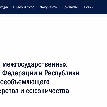
ктура
Видео и фото
Документы
Контакты
Поиск
енно-Морского Флота
е межгосударственных
вом Министерства обороны
 Федерации и Республики
 всеобъемлющего
ерства и союзничества