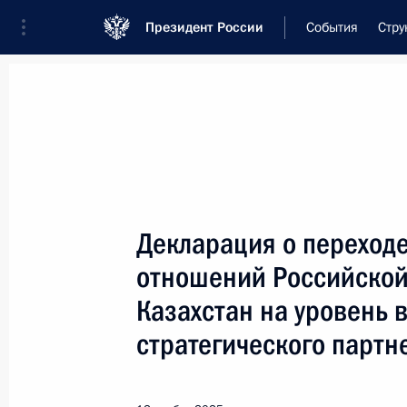
Президент России
События
Стру
Встреча с военнослужащими Во
26 июля 2026 года
Декларация о переход
Встреча с руководст
отношений Российской
17 часов
назад
Казахстан на уровень
стратегического партн