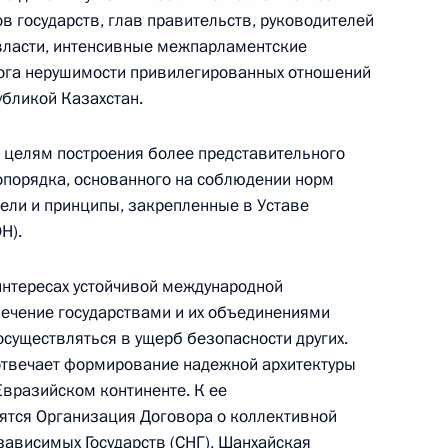
в государств, глав правительств, руководителей
 власти, интенсивные межпарламентские
лога нерушимости привилегированных отношений
ссии
бликой Казахстан.
 целям построения более представительного
опорядка, основанного на соблюдении норм
Заседание межведомственной
ели и принципы, закрепленные в Уставе
рабочей группы
Н).
по повышению эффективности
сохранения объектов
 интересах устойчивой международной
культурного наследия,
спечение государствами и их объединениями
находящихся
осуществляться в ущерб безопасности других.
твечает формирование надежной архитектуры
в неудовлетворительном
Евразийском континенте. К ее
состоянии
тся Организация Договора о коллективной
14 июля 2026 года, 15:00
зависимых Государств (СНГ), Шанхайская