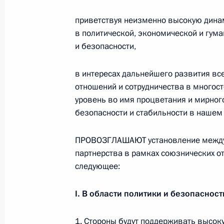
Встреча с председателем Союза
приветствуя неизменно высокую дина
театральных деятелей России
в политической, экономической и гума
Владимиром Машковым
и безопасности,
5 августа 2026 года, 19:00
в интересах дальнейшего развития вс
отношений и сотрудничества в многос
уровень во имя процветания и мирного
Встреча с генеральным директоро
безопасности и стабильности в нашем
компании «Алроса» Павлом
Маринычевым
ПРОВОЗГЛАШАЮТ установление между
4 августа 2026 года, 14:10
партнерства в рамках союзнических о
следующее:
События и поездки на географ
I. В области политики и безопасност
1. Стороны будут поддерживать высок