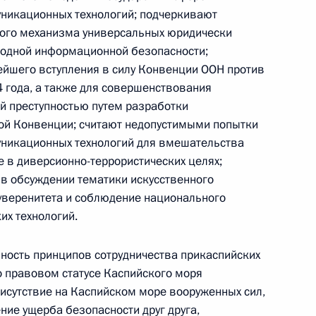
Конституция Российской
никационных технологий; подчеркивают
Федерации
того механизма универсальных юридически
одной информационной безопасности;
ейшего вступления в силу Конвенции ООН против
CONSTITUTION.KREMLIN.RU
4 года, а также для совершенствования
 преступностью путем разработки
ой Конвенции; считают недопустимыми попытки
никационных технологий для вмешательства
Официальный портал
же в диверсионно-террористических целях;
правовой информации
в обсуждении тематики искусственного
суверенитета и соблюдение национального
их технологий.
PRAVO.GOV.RU
ные
Официальные
Правовая и
нность принципов сотрудничества прикаспийских
сетевые ресурсы
техническая
о правовом статусе Каспийского моря
ссии
Президента России
информация
рисутствие на Каспийском море вооруженных сил,
ние ущерба безопасности друг друга,
Совет Федерации
MAX
О портале