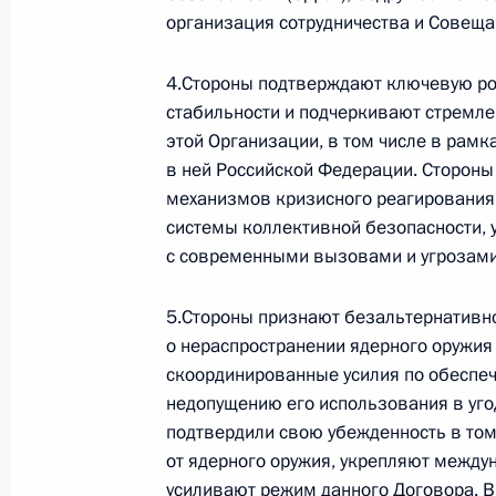
организация сотрудничества и Совеща
4.Стороны подтверждают ключевую ро
стабильности и подчеркивают стремл
этой Организации, в том числе в рамк
в ней Российской Федерации. Стороны
механизмов кризисного реагирования
системы коллективной безопасности,
с современными вызовами и угрозами
5.Стороны признают безальтернативн
В России во исполнение поручения
о нераспространении ядерного оружия 
скоординированные усилия по обеспеч
Президента появится единый
недопущению его использования в уг
научно-методический центр
подтвердили свою убежденность в том
по продвижению русского языка
от ядерного оружия, укрепляют между
за рубежом
усиливают режим данного Договора. В