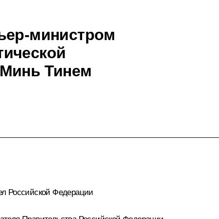
мьер-министром
тической
 Минь Тинем
ел Российской Федерации