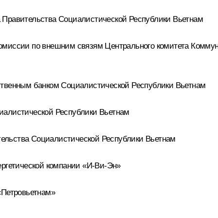
 Правительства Социалистической Республики Вьетнам
омиссии по внешним связям Центрального комитета Комму
ственным банком Социалистической Республики Вьетнам
иалистической Республики Вьетнам
ельства Социалистической Республики Вьетнам
ергетической компании «И-Ви-Эн»
«Петровьетнам»