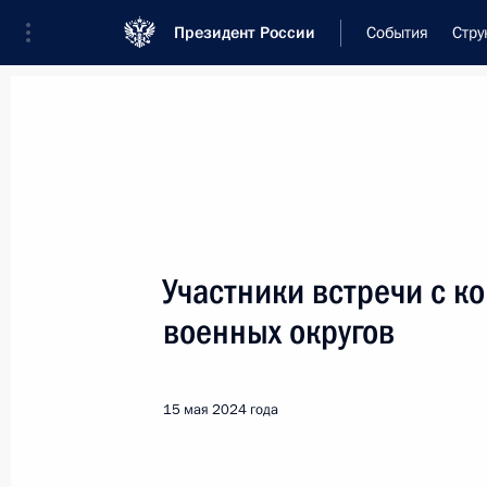
Президент России
События
Стру
Встреча с военнослужащими Во
26 июля 2026 года
Участники встречи с 
Рабочая встреча с ви
военных округов
Президента в ДФО Юр
2 часа
назад
15 мая 2024 года