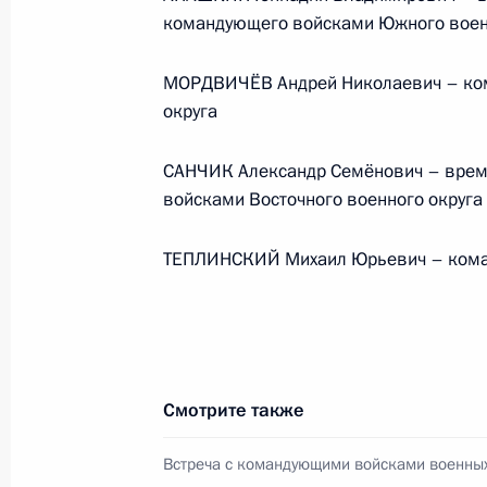
командующего войсками Южного воен
Министерства обороны
МОРДВИЧЁВ Андрей Николаевич – ком
5 августа 2026 года, 12:40
округа
САНЧИК Александр Семёнович – врем
войсками Восточного военного округа
ТЕПЛИНСКИЙ Михаил Юрьевич – кома
Смотрите также
Президент России
Встреча с командующими войсками военных