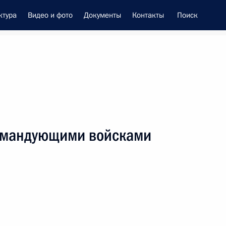
ктура
Видео и фото
Документы
Контакты
Поиск
енно-Морского Флота
командующими войсками
це-премьером – полпредом
ием Трутневым