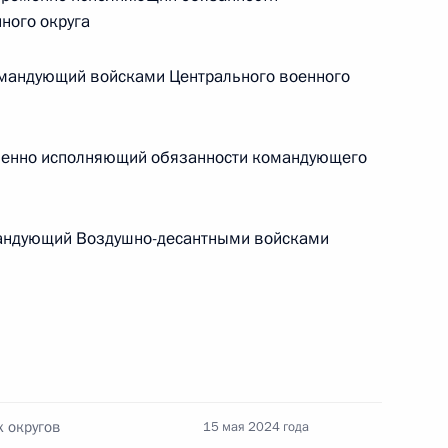
ного округа
Центризбиркома Эллой
Памфиловой
андующий войсками Центрального военного
5 августа 2026 года, 18:15
енно исполняющий обязанности командующего
ндующий Воздушно-десантными войсками
 округов
15 мая 2024 года