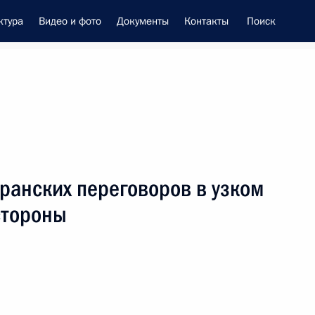
ктура
Видео и фото
Документы
Контакты
Поиск
енно-Морского Флота
ранских переговоров в узком
це-премьером – полпредом
стороны
ием Трутневым