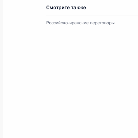
Министерства обороны
Смотрите также
Российско-иранские переговоры
5 августа 2026 года, 12:40
Президент России