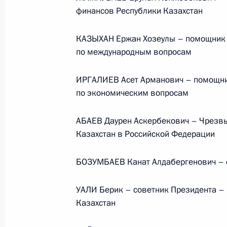
Президента в ДФО Юрием
финансов Республики Казахстан
Трутневым
КАЗЫХАН Ержан Хозеулы – помощник 
6 августа 2026 года, 13:45
по международным вопросам
ИРГАЛИЕВ Асет Арманович – помощни
по экономическим вопросам
АБАЕВ Даурен Аскербекович – Чрезв
Казахстан в Российской Федерации
БОЗУМБАЕВ Канат Алдабергенович – с
УАЛИ Берик – советник Президента – 
Казахстан
Президент России