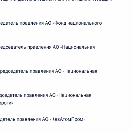
ической карте
едатель правления АО «Фонд национального
дседатель правления АО «Национальная
ссии
едседатель правления АО «Национальная
Мария Львова-Белова
дседатель правления АО «Национальная
ороги»
посетила Свердловскую
область
датель правления АО «КазАтомПром»
17 июля 2026 года, 18:00