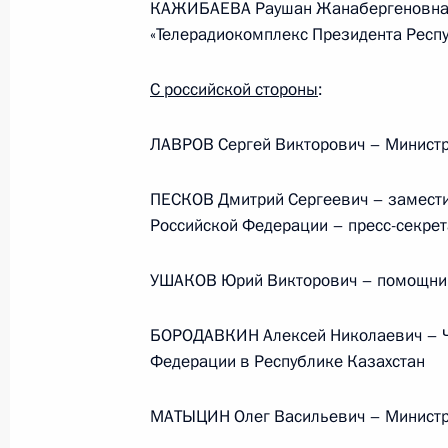
КАЖИБАЕВА Раушан Жанабергеновна 
«Телерадиокомплекс Президента Респу
С российской стороны
:
ЛАВРОВ Сергей Викторович – Министр
ПЕСКОВ Дмитрий Сергеевич – замести
Российской Федерации – пресс-секре
УШАКОВ Юрий Викторович – помощник
В России во исполнение поручения
Президента появится единый
БОРОДАВКИН Алексей Николаевич – Ч
научно-методический центр
Федерации в Республике Казахстан
по продвижению русского языка
за рубежом
МАТЫЦИН Олег Васильевич – Министр
14 июля 2026 года, 16:00