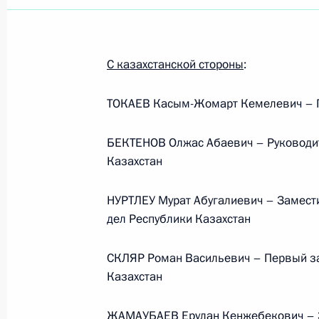
С казахстанской стороны
:
ТОКАЕВ Касым-Жомарт Кемелевич – П
БЕКТЕНОВ Олжас Абаевич – Руководи
Казахстан
НУРТЛЕУ Мурат Абугалиевич – Замест
дел Республики Казахстан
СКЛЯР Роман Васильевич – Первый з
Казахстан
Рабочая встреча с вице-
премьером – полпредом
ЖАМАУБАЕВ Ерулан Кенжебекович – З