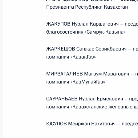
Президента Республики Казахстан
События и поездки на географ
ЖАКУПОВ Нурлан Каршагович – предс
благосостояния «Самрук-Казына»
ЖАРКЕШОВ Санжар Серикбаевич – пре
компания «КазакГаз»
Администрация Президента Ро
МИРЗАГАЛИЕВ Магзум Маратович – пр
компания «КазМунайГаз»
Руслан Эдельгериев посетил
САУРАНБАЕВ Нурлан Ермекович – пре
компания «Казахстанские железные д
Азербайджан
ЮСУПОВ Меиржан Бахитович – предсе
23 июля 2026 года, 19:00