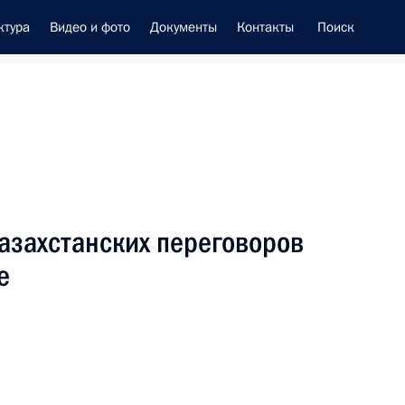
ктура
Видео и фото
Документы
Контакты
Поиск
енно-Морского Флота
азахстанских переговоров
 Совета Безопасности
е