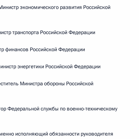
инистр экономического развития Российской
Российско-китайская встреча
истр транспорта Российской Федерации
тр финансов Российской Федерации
8 июля 2026 года, 15:00
нистр энергетики Российской Федерации
енте России
ститель Министра обороны Российской
ор Федеральной службы по военно-техническому
менно исполняющий обязанности руководителя
Конституция Российской