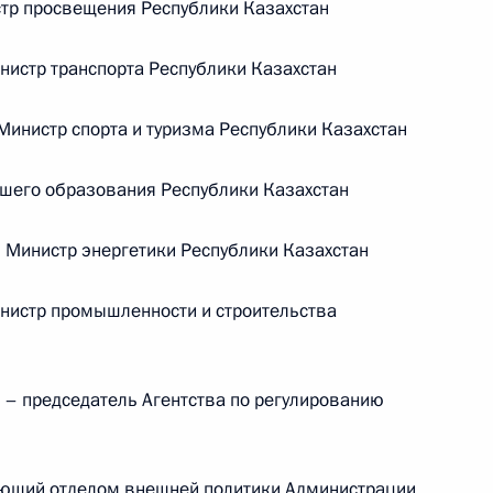
тр просвещения Республики Казахстан
Телефонный разговор с командиром
стр транспорта Республики Казахстан
ен
76-й гвардейской десантно-
штурмовой дивизии ВДВ гвардии
нистр спорта и туризма Республики Казахстан
полковником Абдулазизом
Шихабидовым
сшего образования Республики Казахстан
6 августа 2026 года, 20:50
Министр энергетики Республики Казахстан
истр промышленности и строительства
Встреча с председателем Союза
театральных деятелей России
Владимиром Машковым
председатель Агентства по регулированию
5 августа 2026 года, 19:00
ющий отделом внешней политики Администрации