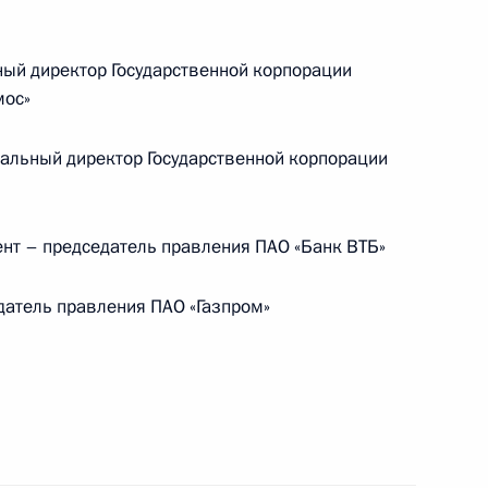
Федерации
й директор Государственной корпорации
мос»
CONSTITUTION.KREMLIN.RU
альный директор Государственной корпорации
Официальный портал
нт – председатель правления ПАО «Банк ВТБ»
правовой информации
атель правления ПАО «Газпром»
PRAVO.GOV.RU
ные
Официальные
Правовая и
сетевые ресурсы
техническая
ссии
Президента России
информация
Совет Федерации
MAX
О портале