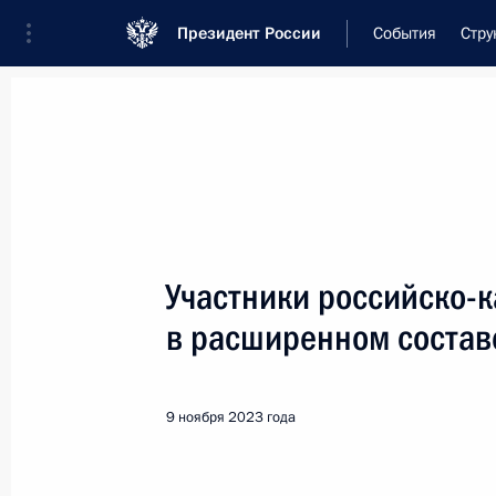
Президент России
События
Стру
Встреча с военнослужащими Во
26 июля 2026 года
Участники российско-к
Совещание с членами
в расширенном состав
10 часов
назад
9 ноября 2023 года