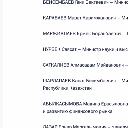
БЕЙСЕМБАЕВ Гани Бектаевич – Минис
Телефонный разговор
КАРАБАЕВ Марат Каримжанович – Мини
с Президентом ОАЭ Мухаммедом Б
Заидом Аль Нахайяном
МАРЖИКПАЕВ Ермек Боранбаевич – Ми
НУРБЕК Саясат – Министр науки и вы
7 августа 2026 года, 12:50
САТКАЛИЕВ Алмасадам Майданович – 
ШАРЛАПАЕВ Канат Бисимбаевич – Мин
Обращение к участникам VIII
Республики Казахстан
Российско-Киргизского
экономического форума и XII
АБЫЛКАСЫМОВА Мадина Ерасыловна – 
Российско-Киргизской
и развитию финансового рынка
межрегиональной конференции
6 августа 2026 года, 09:00
ЛАЗАР Ернар Мергалымович – заведу