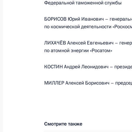
Федеральной таможенной службы
по повышению устойчивости
экономики и поддержке
граждан в условиях санкций
БОРИСОВ Юрий Иванович – генеральны
по космической деятельности «Роскос
GOVERNMENT.RU
ЛИХАЧЁВ Алексей Евгеньевич – генер
по атомной энергии «Росатом»
Отправить письмо Президенту
КОСТИН Андрей Леонидович – президе
МИЛЛЕР Алексей Борисович – председ
LETTERS.KREMLIN.RU
Разделы сайта
Информацион
Президента
ресурсы
России
Президента Ро
Смотрите также
Правительство Российской
События
Президент России
Текущий ресурс