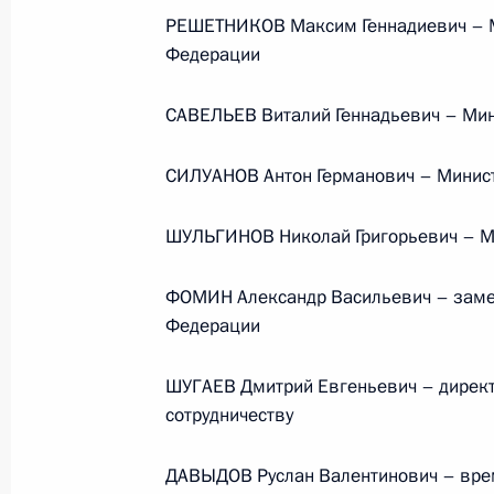
РЕШЕТНИКОВ Максим Геннадиевич – М
Федерации
Семинар-совещание по развитию
САВЕЛЬЕВ Виталий Геннадьевич – Мин
экосистем цифровой экономики
и цифровых платформ
СИЛУАНОВ Антон Германович – Минис
9 июля 2026 года, 17:00
ШУЛЬГИНОВ Николай Григорьевич – Ми
Комиссии и советы
при Презид
ФОМИН Александр Васильевич – заме
Федерации
ШУГАЕВ Дмитрий Евгеньевич – директ
сотрудничеству
ДАВЫДОВ Руслан Валентинович – вре
Меры Правительства