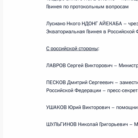
Гвинея по протокольным вопросам
Министерства обороны
Лусиано Нкого НДОНГ АЙЕКАБА – чре
5 августа 2026 года, 12:40
Экваториальная Гвинея в Российской
С российской стороны
:
ЛАВРОВ Сергей Викторович – Министр
ПЕСКОВ Дмитрий Сергеевич – замести
Российской Федерации – пресс-секре
УШАКОВ Юрий Викторович – помощник
ШУЛЬГИНОВ Николай Григорьевич – Ми
Президент России