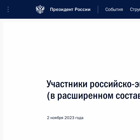
Президент России
События
Стру
Встреча с военнослужащими Во
26 июля 2026 года
Участники российско-э
Рабочая встреча с ви
(в расширенном соста
Президента в ДФО Юр
10 часов
назад
2 ноября 2023 года