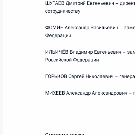
ШУГАЕВ Дмитрий Евгеньевич – директ
сотрудничеству
Телефонный разговор с командир
76-й гвардейской десантно-
ФОМИН Александр Васильевич – заме
штурмовой дивизии ВДВ гвардии
Федерации
полковником Абдулазизом
Шихабидовым
ИЛЬИЧЁВ Владимир Евгеньевич – зам
Российской Федерации
6 августа 2026 года, 20:50
ГОРЬКОВ Сергей Николаевич – генера
Встреча с председателем Союза
МИХЕЕВ Александр Александрович – г
театральных деятелей России
Владимиром Машковым
5 августа 2026 года, 19:00
Смотрите также