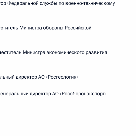
ор Федеральной службы по военно-техническому
ом
Обращение к участникам VIII
Российско-Киргизского
ститель Министра обороны Российской
экономического форума и XII
Российско-Киргизской
межрегиональной конференции
еститель Министра экономического развития
6 августа 2026 года, 09:00
льный директор АО «Росгеология»
Встреча с врио губернатора
енеральный директор АО «Рособоронэкспорт»
Белгородской области Александром
Шуваевым
5 августа 2026 года, 16:40