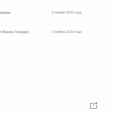
ической карте
оворов
2 ноября 2023 года
 Гвинеи Теодоро
2 ноября 2023 года
ссии
Заседание межведомственной
рабочей группы
по повышению эффективности
сохранения объектов
культурного наследия,
находящихся