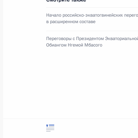
События и поездки на географ
Начало российско-экватогвинейских перег
в расширенном составе
Переговоры с Президентом Экваториальной
Обиангом Нгемой Мбасого
Администрация Президента Ро
Руслан Эдельгериев посетил
Азербайджан