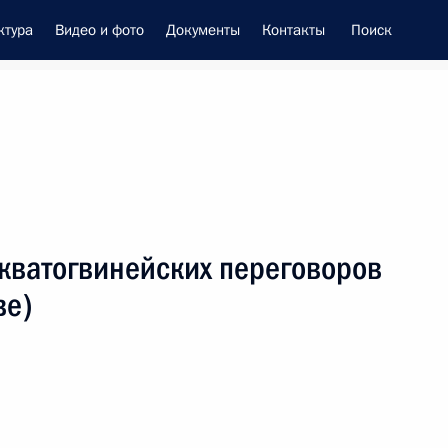
ктура
Видео и фото
Документы
Контакты
Поиск
енно-Морского Флота
кватогвинейских переговоров
це-премьером – полпредом
ве)
ием Трутневым