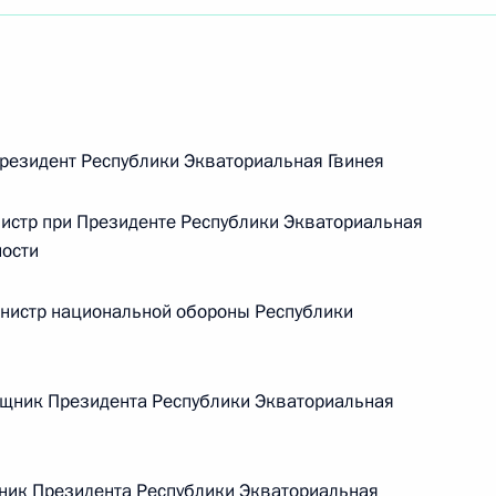
езидент Республики Экваториальная Гвинея
стр при Президенте Республики Экваториальная
ности
нистр национальной обороны Республики
щник Президента Республики Экваториальная
Встреча с Председателем
ник Президента Республики Экваториальная