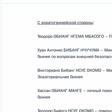
С экватогвинейской стороны
:
Теодоро ОБИАНГ НГЕМА МБАСОГО – Пр
Хуан Антонио БИБАНГ НЧУЧУМА – Мини
Гвинея по вопросам внешней безопас
Викториано Бибанг НСУЕ ОКОМО – Ми
Экваториальная Гвинея
Хассан ОБИАНГ МАНГЕ – личный помо
Гвинея
Встреча с руководством
Теодоро Бийого НСУЕ ОКОМО – помощ