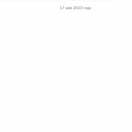
Федерации
17 мая 2023 года
CONSTITUTION.KREMLIN.RU
Официальный портал
правовой информации
PRAVO.GOV.RU
ные
Официальные
Правовая и
сетевые ресурсы
техническая
ссии
Президента России
информация
Совет Федерации
MAX
О портале