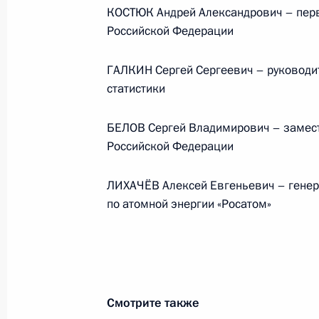
КОСТЮК Андрей Александрович – перв
Российской Федерации
Представлен доклад о деятельности
ГАЛКИН Сергей Сергеевич – руководи
Уполномоченного по правам
статистики
ребёнка в 2025 году
14 июля 2026 года, 10:00
БЕЛОВ Сергей Владимирович – замест
Российской Федерации
ЛИХАЧЁВ Алексей Евгеньевич – генер
Комиссии и советы
при Презид
по атомной энергии «Росатом»
Смотрите также
Меры Правительства