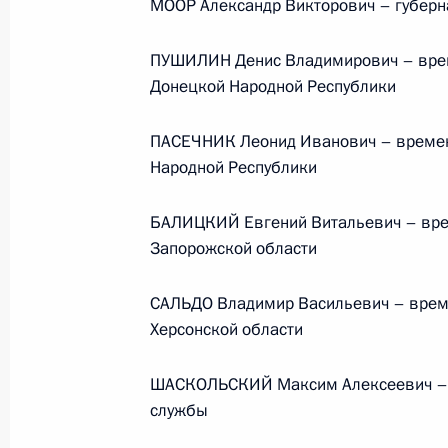
МООР Александр Викторович – губерн
ПУШИЛИН Денис Владимирович – врем
Донецкой Народной Республики
ПАСЕЧНИК Леонид Иванович – времен
Народной Республики
БАЛИЦКИЙ Евгений Витальевич – вре
Запорожской области
В России во исполнение поручения
САЛЬДО Владимир Васильевич – врем
Президента появится единый
Херсонской области
научно-методический центр
по продвижению русского языка
ШАСКОЛЬСКИЙ Максим Алексеевич – 
за рубежом
службы
14 июля 2026 года, 16:00