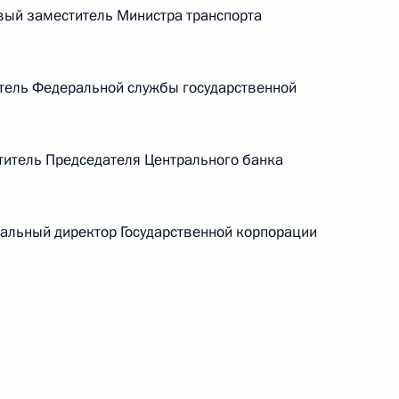
ый заместитель Министра транспорта
Семинар-совещание по развитию
тель Федеральной службы государственной
экосистем цифровой экономики
и цифровых платформ
9 июля 2026 года, 17:00
итель Председателя Центрального банка
альный директор Государственной корпорации
енте России
Конституция Российской