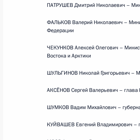
ПАТРУШЕВ Дмитрий Николаевич – Мини
События и поездки на географ
ФАЛЬКОВ Валерий Николаевич – Минис
Федерации
ЧЕКУНКОВ Алексей Олегович – Минист
Востока и Арктики
Администрация Президента Ро
ШУЛЬГИНОВ Николай Григорьевич – Ми
АКСЁНОВ Сергей Валерьевич – глава
Руслан Эдельгериев посетил
ШУМКОВ Вадим Михайлович – губерна
Азербайджан
КУЙВАШЕВ Евгений Владимирович – г
23 июля 2026 года, 19:00