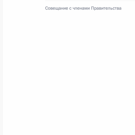
по повышению устойчивости
Совещание с членами Правительства
экономики и поддержке
граждан в условиях санкций
GOVERNMENT.RU
Отправить письмо Президенту
LETTERS.KREMLIN.RU
Разделы сайта
Информацион
Президента
ресурсы
России
Президента Ро
Правительство Российской
События
Президент России
Текущий ресурс