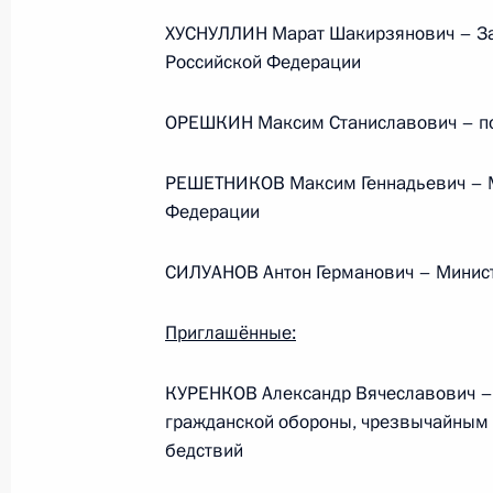
ХУСНУЛЛИН Марат Шакирзянович – За
Телефонный разговор
Российской Федерации
с Президентом ОАЭ Мухаммедом Б
Заидом Аль Нахайяном
ОРЕШКИН Максим Станиславович – по
РЕШЕТНИКОВ Максим Геннадьевич – М
Федерации
7 августа 2026 года, 12:50
СИЛУАНОВ Антон Германович – Минис
Обращение к участникам VIII
Приглашённые:
Российско-Киргизского
экономического форума и XII
КУРЕНКОВ Александр Вячеславович –
Российско-Киргизской
гражданской обороны, чрезвычайным 
межрегиональной конференции
бедствий
6 августа 2026 года, 09:00