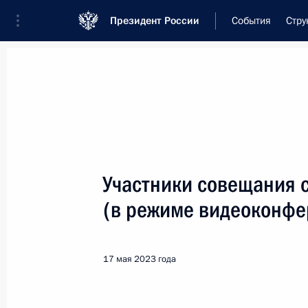
Президент России
События
Стру
Встреча с военнослужащими Во
26 июля 2026 года
Участники совещания 
Совещание с членами
(в режиме видеоконфе
9 часов
назад
17 мая 2023 года