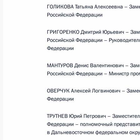
Президента в ДФО Юрием
ГОЛИКОВА Татьяна Алексеевна – Заме
Трутневым
Российской Федерации
6 августа 2026 года, 13:45
ГРИГОРЕНКО Дмитрий Юрьевич – Заме
Российской Федерации – Руководител
Федерации
МАНТУРОВ Денис Валентинович – Заме
Российской Федерации – Министр про
ОВЕРЧУК Алексей Логвинович – Замес
Федерации
ТРУТНЕВ Юрий Петрович – Заместител
Федерации – полномочный представит
Президент России
в Дальневосточном федеральном окру