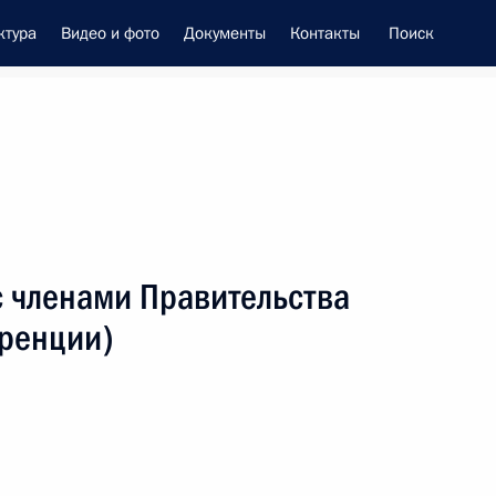
ктура
Видео и фото
Документы
Контакты
Поиск
енно-Морского Флота
с членами Правительства
 Совета Безопасности
ренции)