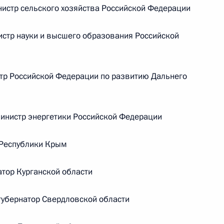
стр сельского хозяйства Российской Федерации
ической карте
тр науки и высшего образования Российской
р Российской Федерации по развитию Дальнего
ссии
нистр энергетики Российской Федерации
 Республики Крым
Мария Львова-Белова
тор Курганской области
посетила Свердловскую
область
убернатор Свердловской области
17 июля 2026 года, 18:00