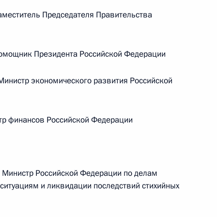
меститель Председателя Правительства
Телефонный разговор с командиром
ен
76-й гвардейской десантно-
штурмовой дивизии ВДВ гвардии
мощник Президента Российской Федерации
полковником Абдулазизом
Шихабидовым
инистр экономического развития Российской
6 августа 2026 года, 20:50
тр финансов Российской Федерации
Встреча с председателем Союза
театральных деятелей России
Владимиром Машковым
 Министр Российской Федерации по делам
ситуациям и ликвидации последствий стихийных
5 августа 2026 года, 19:00