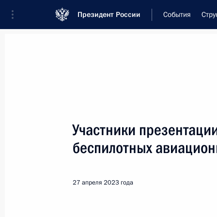
Президент России
События
Стру
Встреча с военнослужащими Во
26 июля 2026 года
Участники презентаци
Совещание с членами
беспилотных авиацион
8 часов
назад
27 апреля 2023 года