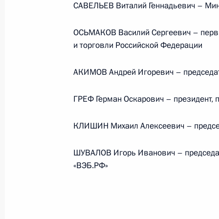
САВЕЛЬЕВ Виталий Геннадьевич – Мин
ОСЬМАКОВ Василий Сергеевич – перв
и торговли Российской Федерации
АКИМОВ Андрей Игоревич – председат
ГРЕФ Герман Оскарович – президент, 
КЛИШИН Михаил Алексеевич – председ
В России во исполнение поручения
ШУВАЛОВ Игорь Иванович – председат
Президента появится единый
«ВЭБ.РФ»
научно-методический центр
по продвижению русского языка
за рубежом
14 июля 2026 года, 16:00