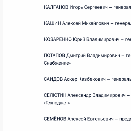
Президента в ДФО Юрием
КАЛГАНОВ Игорь Сергеевич – генерал
Трутневым
КАШИН Алексей Михайлович – генера
6 августа 2026 года, 13:45
КОЗАРЕНКО Юрий Владимирович – гене
ПОТАПОВ Дмитрий Владимирович – ге
Снабжение»
САИДОВ Аскер Казбекович – генераль
СЕЛЮТИН Александр Владимирович – 
«Техноджет»
СЕМЁНОВ Алексей Евгеньевич – предс
Президент России