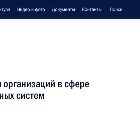
ктура
Видео и фото
Документы
Контакты
Поиск
енно-Морского Флота
и организаций в сфере
 Совета Безопасности
ных систем