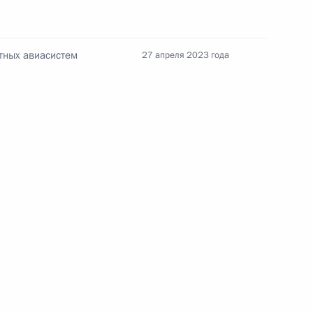
тных авиасистем
27 апреля 2023 года
Семинар-совещание по развитию
экосистем цифровой экономики
и цифровых платформ
9 июля 2026 года, 17:00
енте России
Конституция Российской