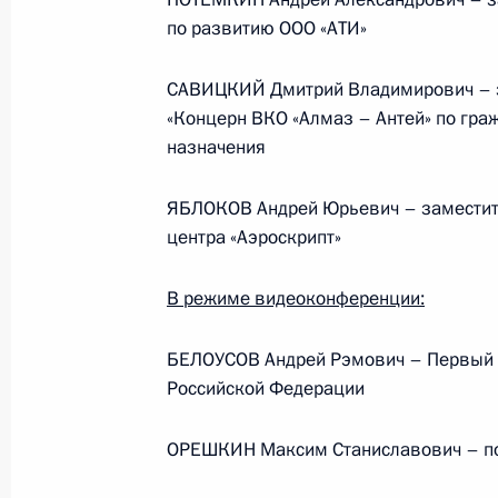
по развитию ООО «АТИ»
События и поездки на географ
САВИЦКИЙ Дмитрий Владимирович – з
«Концерн ВКО «Алмаз – Антей» по гра
назначения
ЯБЛОКОВ Андрей Юрьевич – заместите
центра «Аэроскрипт»
Администрация Президента Ро
В режиме видеоконференции:
Руслан Эдельгериев посетил
БЕЛОУСОВ Андрей Рэмович – Первый 
Российской Федерации
Азербайджан
ОРЕШКИН Максим Станиславович – по
23 июля 2026 года, 19:00