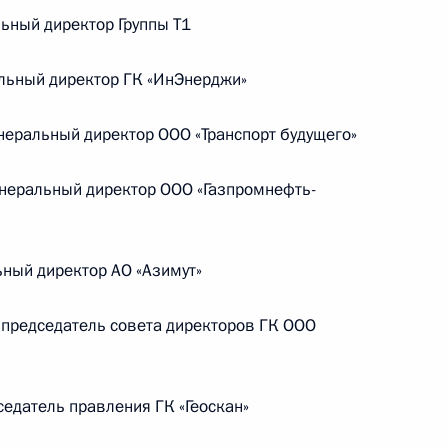
Памфиловой
ьный директор Группы Т1
льный директор ГК «ИнЭнерджи»
5 августа 2026 года, 18:15
ральный директор ООО «Транспорт будущего»
неральный директор ООО «Газпромнефть-
ный директор АО «Азимут»
председатель совета директоров ГК ООО
едатель правления ГК «Геоскан»