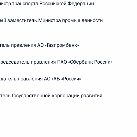
истр транспорта Российской Федерации
ый заместитель Министра промышленности
ель правления АО «Газпромбанк»
председатель правления ПАО «Сбербанк России»
атель правления АО «АБ «Россия»
Заседание межведомственной
ель Государственной корпорации развития
рабочей группы по повышению
эффективности сохранения объектов
культурного наследия, находящихся
в неудовлетворительном состоянии
14 июля 2026 года, 15:00