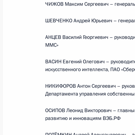
ЧИЖОВ Максим Сергеевич – генераль
Телефонный разговор
ШЕВЧЕНКО Андрей Юрьевич – генерал
с Президентом ОАЭ Мухаммедом Б
Заидом Аль Нахайяном
АНЦЕВ Василий Георгиевич – руководи
ММС»
7 августа 2026 года, 12:50
ВАСИН Евгений Олегович – руководит
искусственного интеллекта, ПАО «Сбер
Обращение к участникам VIII
НИКИФОРОВ Антон Сергеевич – руково
Департамента управления собственны
Российско-Киргизского
экономического форума и XII
Российско-Киргизской
ОСИПОВ Леонид Викторович – главный
развитию и инновациям ВЭБ.РФ
межрегиональной конференции
6 августа 2026 года, 09:00
ПОТЁМКИН Андрей Александрович – за