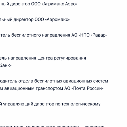
ный директор ООО «Агримакс Аэро»
Телефонный разговор с командиром
ьный директор ООО «Аэромакс»
ен
76-й гвардейской десантно-
штурмовой дивизии ВДВ гвардии
тель беспилотного направления АО «НПО «Радар-
полковником Абдулазизом
Шихабидовым
6 августа 2026 года, 20:50
ель направления Центра регулирования
банк»
Встреча с председателем Союза
дитель отдела беспилотных авиационных систем
м авиационным транспортом АО «Почта России»
театральных деятелей России
Владимиром Машковым
 управляющий директор по технологическому
5 августа 2026 года, 19:00
меститель генерального директора – директор