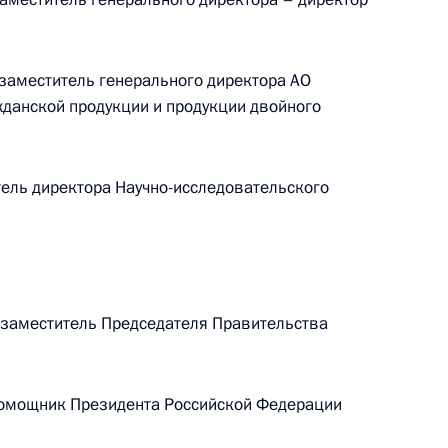
ической карте
аместитель генерального директора АО
жданской продукции и продукции двойного
ль директора Научно-исследовательского
ссии
Мария Львова-Белова
заместитель Председателя Правительства
посетила Свердловскую
область
мощник Президента Российской Федерации
17 июля 2026 года, 18:00