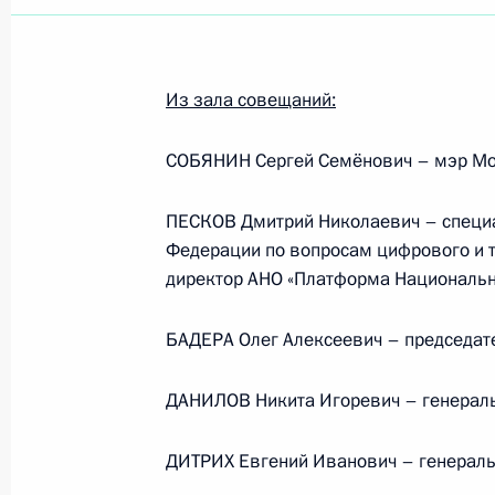
Из зала совещаний:
СОБЯНИН Сергей Семёнович – мэр М
ПЕСКОВ Дмитрий Николаевич – специа
Федерации по вопросам цифрового и т
директор АНО «Платформа Национальн
БАДЕРА Олег Алексеевич – председате
ДАНИЛОВ Никита Игоревич – генераль
Рабочая встреча с вице-
ДИТРИХ Евгений Иванович – генераль
премьером – полпредом