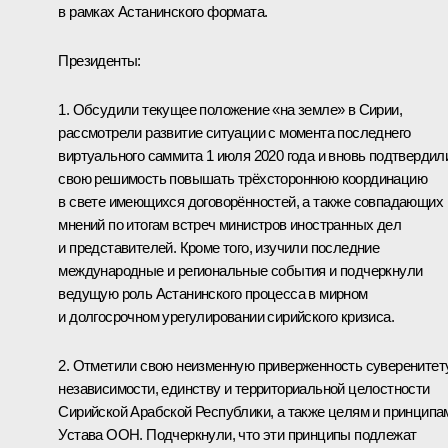
в рамках Астанинского формата.
Президенты:
1. Обсудили текущее положение «на земле» в Сирии,
рассмотрели развитие ситуации с момента последнего
виртуального саммита 1 июля 2020 года и вновь подтвердил
свою решимость повышать трёхстороннюю координацию
в свете имеющихся договорённостей, а также совпадающих
мнений по итогам встреч министров иностранных дел
и представителей. Кроме того, изучили последние
международные и региональные события и подчеркнули
ведущую роль Астанинского процесса в мирном
и долгосрочном урегулировании сирийского кризиса.
2. Отметили свою неизменную приверженность суверенитету
независимости, единству и территориальной целостности
Сирийской Арабской Республики, а также целям и принципа
Устава ООН. Подчеркнули, что эти принципы подлежат