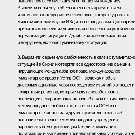
выполнения всех имеющихся соглашений по Идлибу.
Выразили серьезную обеспокоенность присутствием
и активностью террористических групп, которые угрожают
мирным жителям внутри ИЗД и за ее пределами. Договорил
прилагать дальнейшие усилия для обеспечения устойчивой
нормализации ситуации в Идлибской зоне деэскалации
и вокруг нее, включая гуманитарную ситуацию.
8. Выразили серьёзную озабоченность в связи с гуманитарн
ситуацией в Сирии и отвергли все односторонние санкции,
нарушающие международное право, международное
гуманитарное право и Устав ООН, включая любые
дискриминационные меры посредством изъятий в отношени
конкретных регионов, которые могут способствовать
реализации сепаратистских планов. В связи с этим призвал
международное сообщество, в частности ООН и ее
гуманитарные агентства и другие правительственные/
неправительственные международные учреждения,
наращивать помощь сирийцам без дискриминации,
политизации и выдвижения предварительных условий, а та