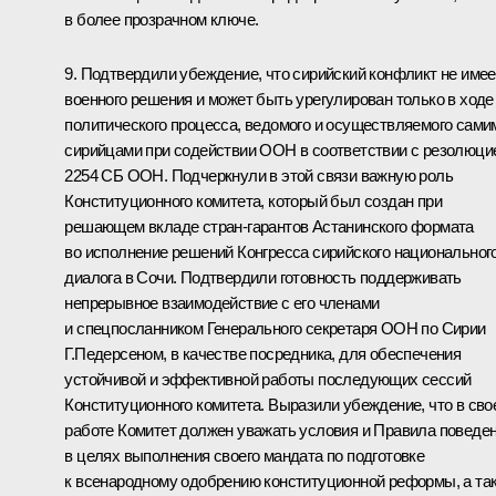
в более прозрачном ключе.
9. Подтвердили убеждение, что сирийский конфликт не имее
военного решения и может быть урегулирован только в ходе
политического процесса, ведомого и осуществляемого сами
сирийцами при содействии ООН в соответствии с резолюци
2254 СБ ООН. Подчеркнули в этой связи важную роль
Конституционного комитета, который был создан при
решающем вкладе стран-гарантов Астанинского формата
во исполнение решений Конгресса сирийского национальног
диалога в Сочи. Подтвердили готовность поддерживать
непрерывное взаимодействие с его членами
и спецпосланником Генерального секретаря ООН по Сирии
Г.Педерсеном, в качестве посредника, для обеспечения
устойчивой и эффективной работы последующих сессий
Конституционного комитета. Выразили убеждение, что в сво
работе Комитет должен уважать условия и Правила поведе
в целях выполнения своего мандата по подготовке
к всенародному одобрению конституционной реформы, а та