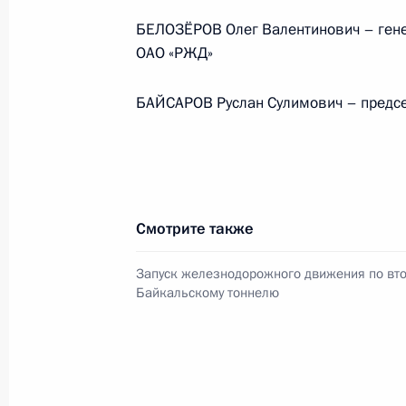
Президента в ДФО Юрием
БЕЛОЗЁРОВ Олег Валентинович – гене
Трутневым
ОАО «РЖД»
6 августа 2026 года, 13:45
БАЙСАРОВ Руслан Сулимович – предсе
Смотрите также
Запуск железнодорожного движения по вт
Байкальскому тоннелю
Президент России