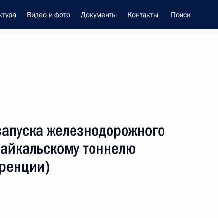
ктура
Видео и фото
Документы
Контакты
Поиск
енно-Морского Флота
запуска железнодорожного
 Совета Безопасности
Байкальскому тоннелю
ренции)