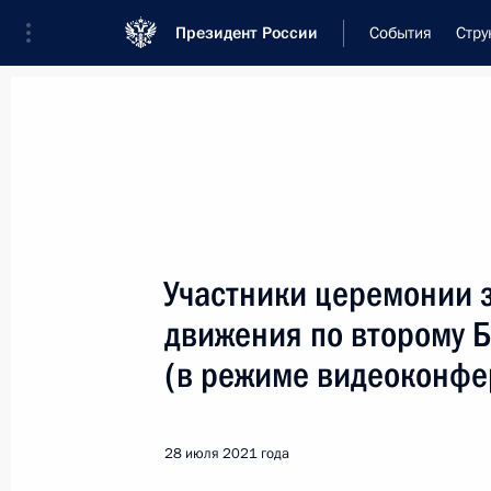
Президент России
События
Стру
Встреча с военнослужащими Во
26 июля 2026 года
Участники церемонии 
Совещание с членами
движения по второму 
2 дня
назад
(в режиме видеоконфе
28 июля 2021 года