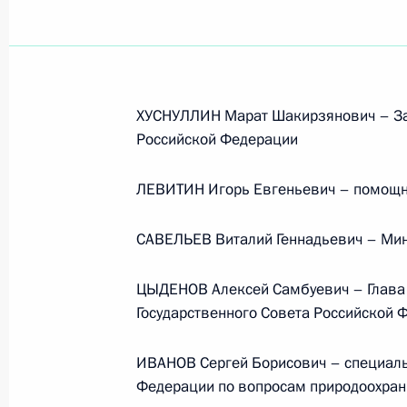
ХУСНУЛЛИН Марат Шакирзянович – За
Российской Федерации
ЛЕВИТИН Игорь Евгеньевич – помощн
САВЕЛЬЕВ Виталий Геннадьевич – Мин
ЦЫДЕНОВ Алексей Самбуевич – Глава 
Государственного Совета Российской 
ИВАНОВ Сергей Борисович – специаль
Рабочая встреча с вице-
Федерации по вопросам природоохранн
премьером – полпредом