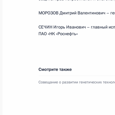
Президента в ДФО Юрием
Трутневым
МОРОЗОВ Дмитрий Валентинович – ге
6 августа 2026 года, 13:45
СЕЧИН Игорь Иванович – главный исп
ПАО «НК «Роснефть»
Смотрите также
Совещание о развитии генетических технол
Президент России