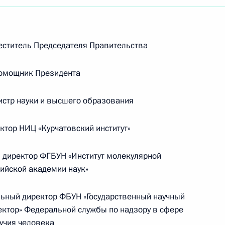
ститель Председателя Правительства
омощник Президента
стр науки и высшего образования
тор НИЦ «Курчатовский институт»
директор ФГБУН «Институт молекулярной
сийской академии наук»
ный директор ФБУН «Государственный научный
Встреча с Председателем
Вектор» Федеральной службы по надзору в сфере
Центризбиркома Эллой
учия человека