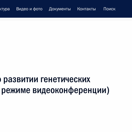
ктура
Видео и фото
Документы
Контакты
Поиск
енно-Морского Флота
 развитии генетических
 Совета Безопасности
(в режиме видеоконференции)