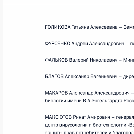
ГОЛИКОВА Татьяна Алексеевна – Заме
ФУРСЕНКО Андрей Александрович – п
ФАЛЬКОВ Валерий Николаевич – Мини
БЛАГОВ Александр Евгеньевич – дирек
МАКАРОВ Александр Александрович – 
биологии имени В.А.Энгельгардта Рос
МАКСЮТОВ Ринат Амирович – генераль
Рабочая встреча с вице-
центр вирусологии и биотехнологии «
премьером – полпредом
защиты прав потребителей и благопол