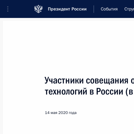
Президент России
События
Стру
Встреча с военнослужащими Во
26 июля 2026 года
Участники совещания о
Совещание с членами
технологий в России 
8 часов
назад
14 мая 2020 года