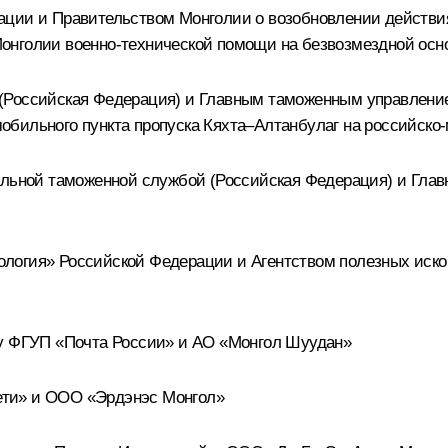
ации и Правительством Монголии о возобновлении действ
нголии военно-технической помощи на безвозмездной основ
(Российская Федерация) и Главным таможенным управлени
бильного пункта пропуска Кяхта–Алтанбулаг на российско-
ральной таможенной службой (Российская Федерация) и Гл
логия» Российской Федерации и Агентством полезных иско
ду ФГУП «Почта России» и АО «Монгол Шуудан»
ети» и ООО «Эрдэнэс Монгол»