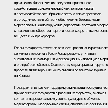
промыслом биологических ресурсов, призванного
содействовать сохранению рыбных запасов Каспия
и противодействовать браконьерству, а также протокола
о сотрудничестве в области обеспечения безопасности
мореплавания. Дано поручение доработать протокол о борь
с незаконным оборотом наркотических средств, психотропн
веществ и их прекурсоров.
Главы государств отметили важность развития туристическо
сегмента экономики в Каспийском регионе, учитывая
значительный культурный и рекреационный потенциал моря
и его прибрежной зоны. Соответствующим органам поручено
провести пятисторонние консультации по тематике туризма
на Каспии.
Президенты выразили поддержку активизации сотрудничес
прикаспийских государств в различных форматах, включая
контакты на региональном уровне, культурные обмены,
медиафорумы, молодежные слеты, спортивные состязания