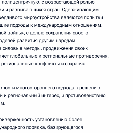
и полицентричную, с возрастающей ролью
Телефонный разговор
ми и развивающихся стран. Сдерживающим
с Президентом Бразилии Луисом
ведливого мироустройства являются попытки
Инасио Лулой да Силвой
евшие подходы к международным отношениям,
ой войны», с целью сохранения своего
4 августа 2026 года, 17:30
оделей развития другим народам,
на силовые методы, продвижения своих
бляет глобальные и региональные противоречия,
м
Встреча с губернатором
региональные конфликты и сохраняя
Красноярского края Михаилом
Котюковым
3 августа 2026 года, 17:00
вности многостороннего подхода к решению
 и региональный интерес, и противодействию
ам.
ической карте
риверженность установлению более
ународного порядка, базирующегося