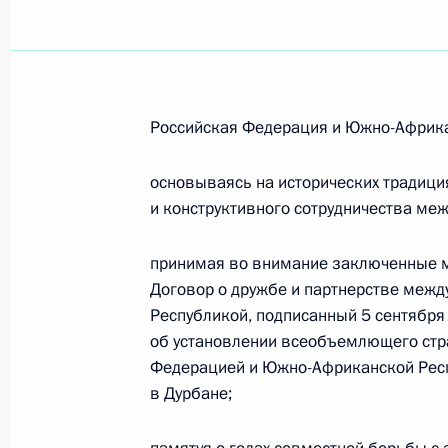
Российская Федерация и Южно-Африка
основываясь на исторических традици
и конструктивного сотрудничества меж
принимая во внимание заключенные м
Договор о дружбе и партнерстве меж
Республикой, подписанный 5 сентября
об установлении всеобъемлющего стр
Федерацией и Южно-Африканской Респ
в Дурбане;
Встреча с Председателем
Центризбиркома Эллой