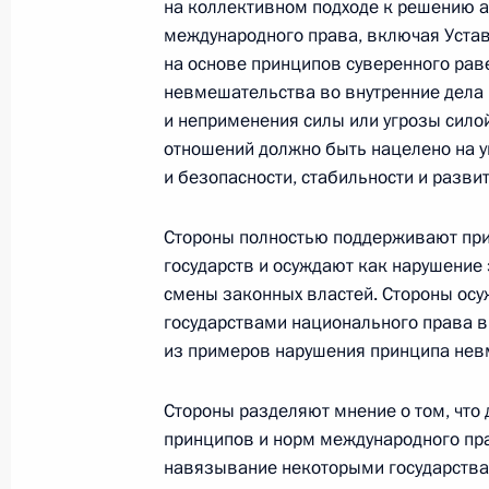
на коллективном подходе к решению 
международного права, включая Уста
на основе принципов суверенного рав
невмешательства во внутренние дела 
Администрация Президента Ро
и неприменения силы или угрозы сило
отношений должно быть нацелено на у
и безопасности, стабильности и разви
Руслан Эдельгериев посетил
Азербайджан
Стороны полностью поддерживают при
государств и осуждают как нарушение
смены законных властей. Стороны ос
государствами национального права в
из примеров нарушения принципа невм
Стороны разделяют мнение о том, чт
принципов и норм международного пра
навязывание некоторыми государствам
23 июля 2026 года, 19:00