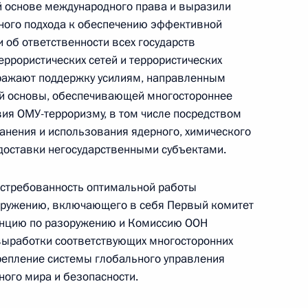
Конституция Российской
й основе международного права и выразили
Федерации
ного подхода к обеспечению эффективной
 об ответственности всех государств
ррористических сетей и террористических
ыражают поддержку усилиям, направленным
CONSTITUTION.KREMLIN.RU
й основы, обеспечивающей многостороннее
вия ОМУ-терроризму, в том числе посредством
анения и использования ядерного, химического
 доставки негосударственными субъектами.
Официальный портал
правовой информации
остребованность оптимальной работы
оружению, включающего в себя Первый комитет
енцию по разоружению и Комиссию ООН
PRAVO.GOV.RU
выработки соответствующих многосторонних
ные
Официальные
Правовая и
сетевые ресурсы
техническая
репление системы глобального управления
ссии
Президента России
информация
ого мира и безопасности.
Совет Федерации
MAX
О портале