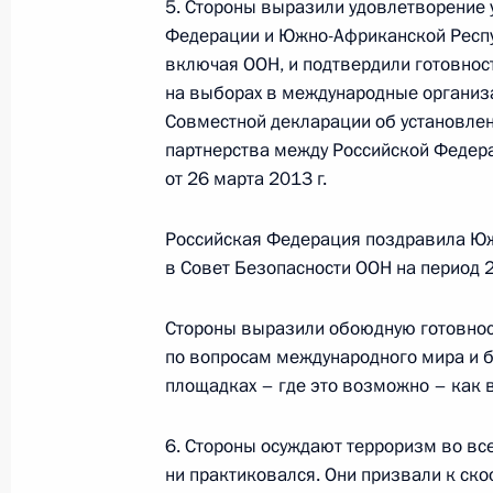
5. Стороны выразили удовлетворение 
14 июля 2026 года, 16:00
Федерации и Южно-Африканской Респу
включая ООН, и подтвердили готовнос
на выборах в международные организа
Семинар-совещание по развитию
Совместной декларации об установле
экосистем цифровой экономики
партнерства между Российской Федер
и цифровых платформ
от 26 марта 2013 г.
9 июля 2026 года, 17:00
Российская Федерация поздравила Ю
в Совет Безопасности ООН на период 2
Комиссии и советы
при Презид
Стороны выразили обоюдную готовнос
по вопросам международного мира и 
площадках – где это возможно – как 
6. Стороны осуждают терроризм во все
ни практиковался. Они призвали к с