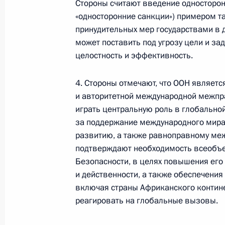
Стороны считают введение односторон
«односторонние санкции») примером т
принудительных мер государствами в 
может поставить под угрозу цели и зад
целостность и эффективность.
4. Стороны отмечают, что ООН являет
и авторитетной международной межпр
играть центральную роль в глобальной
за поддержание международного мира 
развитию, а также равноправному меж
подтверждают необходимость всеобъ
В России во исполнение поручения
Безопасности, в целях повышения его
Президента появится единый
и действенности, а также обеспечени
научно-методический центр
включая страны Африканского контин
по продвижению русского языка
реагировать на глобальные вызовы.
за рубежом