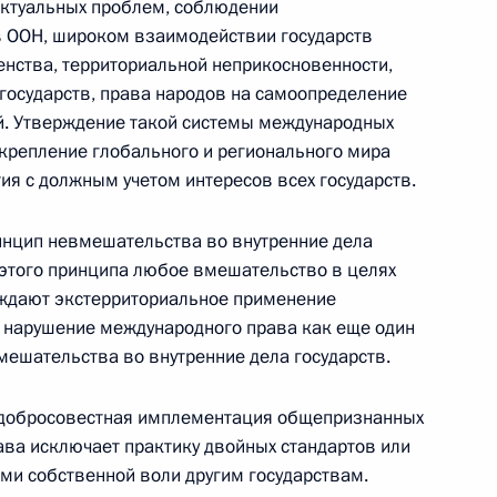
актуальных проблем, соблюдении
в ООН, широком взаимодействии государств
енства, территориальной неприкосновенности,
государств, права народов на самоопределение
ссии
й. Утверждение такой системы международных
крепление глобального и регионального мира
тия с должным учетом интересов всех государств.
Заседание межведомственной
рабочей группы
нцип невмешательства во внутренние дела
по повышению эффективности
 этого принципа любое вмешательство в целях
уждают экстерриториальное применение
сохранения объектов
 нарушение международного права как еще один
культурного наследия,
ешательства во внутренние дела государств.
находящихся
в неудовлетворительном
о добросовестная имплементация общепризнанных
состоянии
ва исключает практику двойных стандартов или
и собственной воли другим государствам.
14 июля 2026 года, 15:00