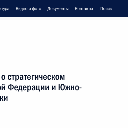
ктура
Видео и фото
Документы
Контакты
Поиск
енно-Морского Флота
о стратегическом
вом Министерства обороны
ой Федерации и Южно-
ки