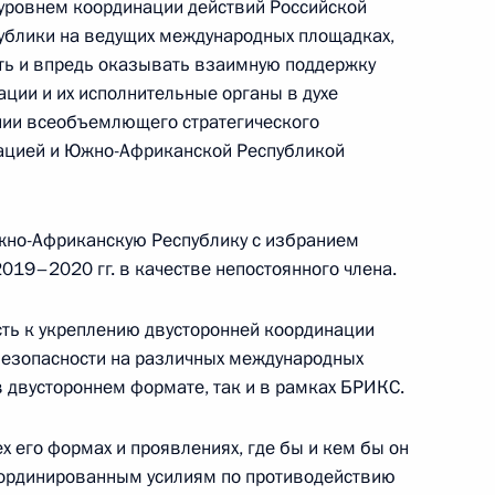
уровнем координации действий Российской
14 июля 2026 года, 10:00
блики на ведущих международных площадках,
ть и впредь оказывать взаимную поддержку
ции и их исполнительные органы в духе
Российско-китайская встреча
нии всеобъемлющего стратегического
ацией и Южно-Африканской Республикой
8 июля 2026 года, 15:00
жно-Африканскую Республику с избранием
019–2020 гг. в качестве непостоянного члена.
енте России
ть к укреплению двусторонней координации
безопасности на различных международных
в двустороннем формате, так и в рамках БРИКС.
х его формах и проявлениях, где бы и кем бы он
координированным усилиям по противодействию