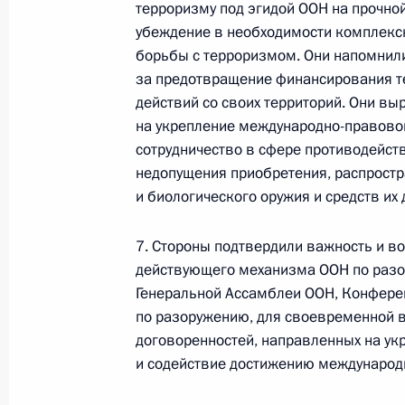
Меры Правительства
терроризму под эгидой ООН на прочно
по повышению устойчивости
убеждение в необходимости комплекс
экономики и поддержке
борьбы с терроризмом. Они напомнили
граждан в условиях санкций
за предотвращение финансирования те
действий со своих территорий. Они в
GOVERNMENT.RU
на укрепление международно-правово
сотрудничество в сфере противодейст
недопущения приобретения, распростр
и биологического оружия и средств их
Отправить письмо Президенту
7. Стороны подтвердили важность и в
действующего механизма ООН по раз
Генеральной Ассамблеи ООН, Конфер
LETTERS.KREMLIN.RU
по разоружению, для своевременной 
Разделы сайта
Информацион
Президента
ресурсы
договоренностей, направленных на ук
России
Президента Ро
и содействие достижению международн
Правительство Российской
События
Президент России