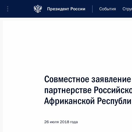
Президент России
События
Стру
Встреча с военнослужащими Во
26 июля 2026 года
Совместное заявление 
Встреча с руководст
партнерстве Российск
13 часов
назад
Африканской Республи
26 июля 2018 года