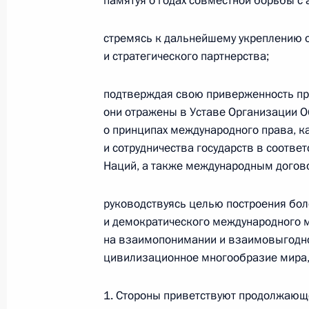
памятуя о годах совместной борьбы с 
Памфиловой
стремясь к дальнейшему укреплению 
5 августа 2026 года, 18:15
и стратегического партнерства;
подтверждая свою приверженность пр
они отражены в Уставе Организации 
о принципах международного права, 
и сотрудничества государств в соотв
Наций, а также международным догово
руководствуясь целью построения бол
и демократического международного
на взаимопонимании и взаимовыгодно
цивилизационное многообразие мира,
Президент России
1. Стороны приветствуют продолжающ