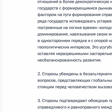
отношений в более демократическую 
Встреча с председателем Союза
государств с формирующимися рынка
театральных деятелей России
фактором на пути формирования спра
Владимиром Машковым
ряда государств исповедовать устар
построенные на логике времен «холодн
5 августа 2026 года, 19:00
доминирования, навязывания своих м
в одностороннем порядке и с опорой 
геополитических интересов. Это усугу
Встреча с генеральным директоро
оставляя неразрешимыми застарелые 
компании «Алроса» Павлом
несбалансированность развития.
Маринычевым
4 августа 2026 года, 14:10
2. Стороны убеждены в безальтернати
вопросов, представляющих глобальный
стоящим перед человечеством вызов
События и поездки на географ
3. Стороны подтверждают обоюдную п
справедливого и равноправного межд