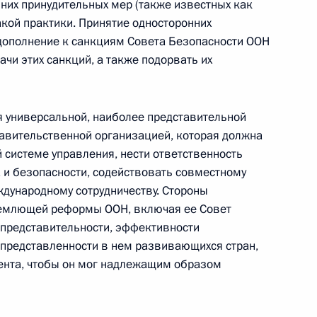
них принудительных мер (также известных как
акой практики. Принятие односторонних
дополнение к санкциям Совета Безопасности ООН
ачи этих санкций, а также подорвать их
ся универсальной, наиболее представительной
авительственной организацией, которая должна
 системе управления, нести ответственность
и безопасности, содействовать совместному
дународному сотрудничеству. Стороны
емлющей реформы ООН, включая ее Совет
Представлен доклад о деятельности
 представительности, эффективности
Уполномоченного по правам
я представленности в нем развивающихся стран,
ребёнка в 2025 году
ента, чтобы он мог надлежащим образом