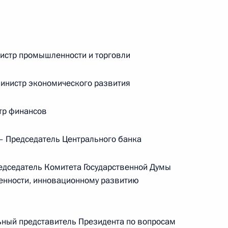
ом
Обращение к участникам VIII
Российско-Киргизского
истр промышленности и торговли
экономического форума и XII
Российско-Киргизской
нистр экономического развития
межрегиональной конференции
6 августа 2026 года, 09:00
тр финансов
 Председатель Центрального банка
Встреча с врио губернатора
Белгородской области Александром
дседатель Комитета Государственной Думы
Шуваевым
енности, инновационному развитию
5 августа 2026 года, 16:40
ный представитель Президента по вопросам