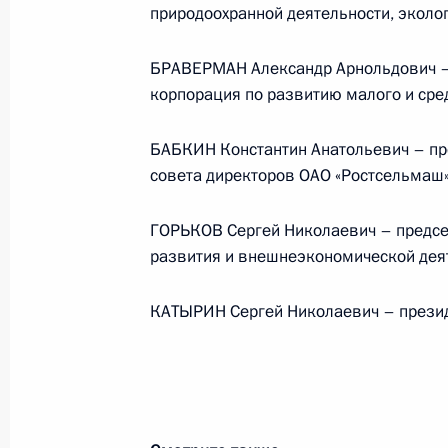
природоохранной деятельности, эколог
События и поездки на географ
БРАВЕРМАН Александр Арнольдович –
корпорация по развитию малого и сре
БАБКИН Константин Анатольевич – пр
совета директоров ОАО «Ростсельмаш
Администрация Президента Ро
ГОРЬКОВ Сергей Николаевич – предсе
развития и внешнеэкономической дея
Руслан Эдельгериев посетил
Азербайджан
КАТЫРИН Сергей Николаевич – прези
23 июля 2026 года, 19:00