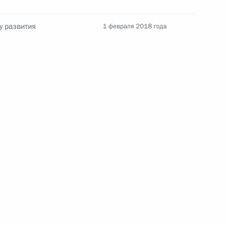
у развития
1 февраля 2018 года
Заседание межведомственной
рабочей группы по повышению
эффективности сохранения объектов
культурного наследия, находящихся
в неудовлетворительном состоянии
14 июля 2026 года, 15:00