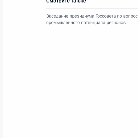
Смотрите также
Заседание президиума Госсовета по вопрос
промышленного потенциала регионов
В России во исполнение поручения
Президента появится единый
научно-методический центр
по продвижению русского языка
за рубежом
14 июля 2026 года, 16:00