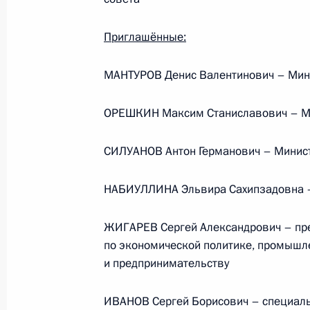
Приглашённые:
Телефонный разговор с командир
76-й гвардейской десантно-
МАНТУРОВ Денис Валентинович – Мин
штурмовой дивизии ВДВ гвардии
полковником Абдулазизом
ОРЕШКИН Максим Станиславович – Ми
Шихабидовым
6 августа 2026 года, 20:50
СИЛУАНОВ Антон Германович – Минис
НАБИУЛЛИНА Эльвира Сахипзадовна –
Встреча с председателем Союза
театральных деятелей России
ЖИГАРЕВ Сергей Александрович – пре
Владимиром Машковым
по экономической политике, промышл
и предпринимательству
5 августа 2026 года, 19:00
ИВАНОВ Сергей Борисович – специаль