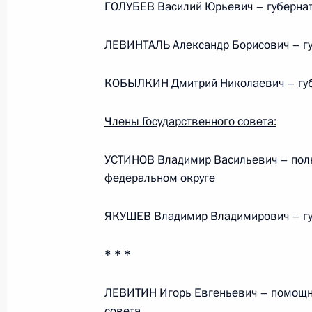
ГОЛУБЕВ Василий Юрьевич – губернат
Министерства обороны
ЛЕВИНТАЛЬ Александр Борисович – гу
5 августа 2026 года, 12:40
КОБЫЛКИН Дмитрий Николаевич – губ
Члены Государственного совета:
УСТИНОВ Владимир Васильевич – пол
федеральном округе
ЯКУШЕВ Владимир Владимирович – гу
* * *
ЛЕВИТИН Игорь Евгеньевич – помощни
Президент России
совета