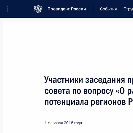
Президент России
События
Стру
Встреча с военнослужащими Во
26 июля 2026 года
Участники заседания 
Рабочая встреча с ви
совета по вопросу «О
Президента в ДФО Юр
потенциала регионов 
1 день
назад
1 февраля 2018 года