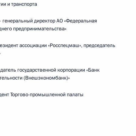
ии и транспорта
ической карте
 генеральный директор АО «Федеральная
днего предпринимательства»
езидент ассоциации «Росспецмаш», председатель
»
ссии
датель государственной корпорации «Банк
тельности (Внешэкономбанк)»
Мария Львова-Белова
посетила Свердловскую
дент Торгово-промышленной палаты
область
17 июля 2026 года, 18:00