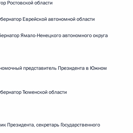
ор Ростовской области
Центризбиркома Эллой
Памфиловой
бернатор Еврейской автономной области
5 августа 2026 года, 18:15
ернатор Ямало-Ненецкого автономного округа
номочный представитель Президента в Южном
бернатор Тюменской области
к Президента, секретарь Государственного