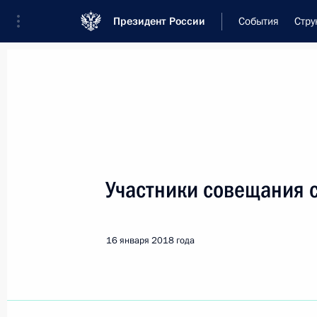
Президент России
События
Стру
Встреча с военнослужащими Во
26 июля 2026 года
Участники совещания 
Рабочая встреча с ви
Президента в ДФО Юр
16 января 2018 года
3 часа
назад