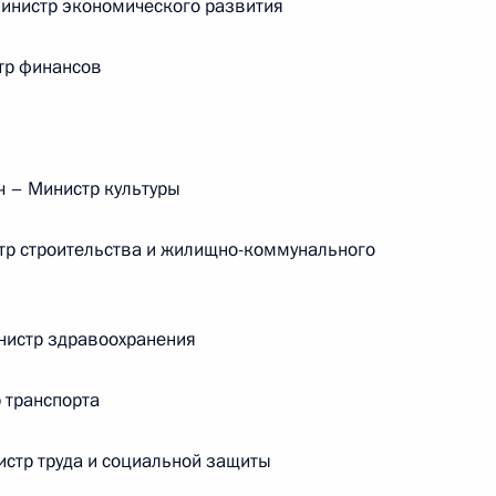
нистр экономического развития
Встреча с председателем Союза
тр финансов
театральных деятелей России
Владимиром Машковым
 – Министр культуры
5 августа 2026 года, 19:00
р строительства и жилищно-коммунального
Телефонный разговор
истр здравоохранения
м
с Президентом Бразилии Луисом
Инасио Лулой да Силвой
транспорта
4 августа 2026 года, 17:30
тр труда и социальной защиты