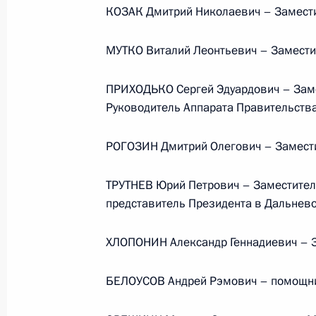
КОЗАК Дмитрий Николаевич – Замести
Министерства обороны
МУТКО Виталий Леонтьевич – Замести
5 августа 2026 года, 12:40
ПРИХОДЬКО Сергей Эдуардович – Заме
Руководитель Аппарата Правительств
РОГОЗИН Дмитрий Олегович – Замести
ТРУТНЕВ Юрий Петрович – Заместител
представитель Президента в Дальнев
ХЛОПОНИН Александр Геннадиевич – З
БЕЛОУСОВ Андрей Рэмович – помощн
Президент России