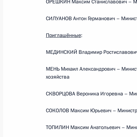
ОРЕШКИН Максим Станиславович – Ми
Обращение к участникам VIII
СИЛУАНОВ Антон Германович – Минис
Российско-Киргизского
экономического форума и XII
Приглашённые
:
Российско-Киргизской
межрегиональной конференции
МЕДИНСКИЙ Владимир Ростиславович
6 августа 2026 года, 09:00
МЕНЬ Михаил Александрович – Минист
хозяйства
Встреча с врио губернатора
СКВОРЦОВА Вероника Игоревна – Мин
Белгородской области Александро
Шуваевым
СОКОЛОВ Максим Юрьевич – Министр 
5 августа 2026 года, 16:40
ТОПИЛИН Максим Анатольевич – Минис