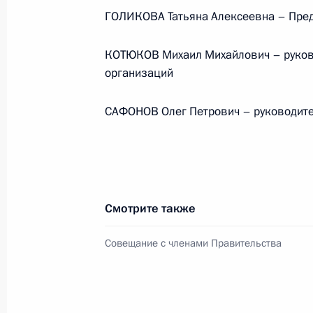
ГОЛИКОВА Татьяна Алексеевна – Пред
События и поездки на географ
КОТЮКОВ Михаил Михайлович – руково
организаций
САФОНОВ Олег Петрович – руководите
Администрация Президента Ро
Руслан Эдельгериев посетил
Смотрите также
Азербайджан
Совещание с членами Правительства