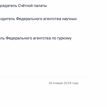
седатель Счётной палаты
ической карте
дитель Федерального агентства научных
ль Федерального агентства по туризму
ссии
Заседание межведомственной
рабочей группы
по повышению эффективности
16 января 2018 года
сохранения объектов
культурного наследия,
находящихся