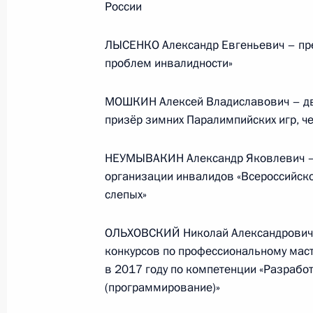
России
Обращение к участникам VIII
ЛЫСЕНКО Александр Евгеньевич – пр
Российско-Киргизского
проблем инвалидности»
экономического форума и XII
Российско-Киргизской
МОШКИН Алексей Владиславович – дв
межрегиональной конференции
призёр зимних Паралимпийских игр, ч
6 августа 2026 года, 09:00
НЕУМЫВАКИН Александр Яковлевич –
организации инвалидов «Всероссийско
слепых»
Встреча с врио губернатора
Белгородской области Александро
ОЛЬХОВСКИЙ Николай Александрович –
Шуваевым
конкурсов по профессиональному маст
в 2017 году по компетенции «Разрабо
5 августа 2026 года, 16:40
(программирование)»