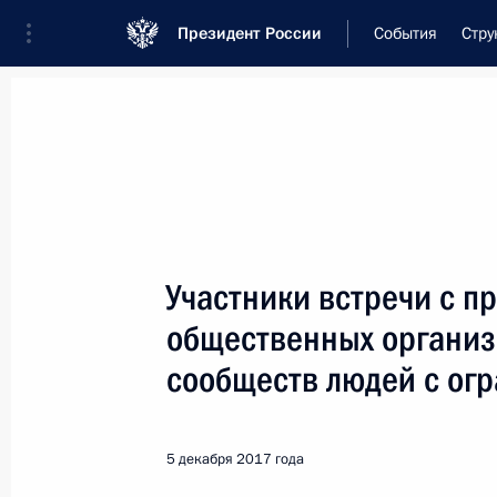
Президент России
События
Стру
Встреча с военнослужащими Во
26 июля 2026 года
Участники встречи с 
Рабочая встреча с ви
общественных организ
Президента в ДФО Юр
сообществ людей с ог
1 час
назад
5 декабря 2017 года