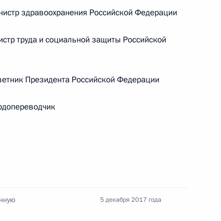
истр здравоохранения Российской Федерации
тр труда и социальной защиты Российской
Конституция Российской
Федерации
етник Президента Российской Федерации
CONSTITUTION.KREMLIN.RU
рдопереводчик
Официальный портал
правовой информации
енную
5 декабря 2017 года
PRAVO.GOV.RU
ные
Официальные
Правовая и