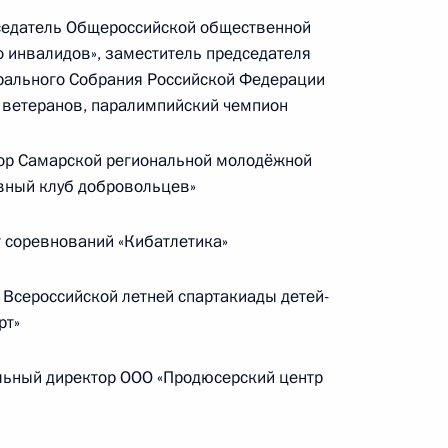
в неудовлетворительном
седатель Общероссийской общественной
состоянии
 инвалидов», заместитель председателя
рального Собрания Российской Федерации
14 июля 2026 года, 15:00
м ветеранов, паралимпийский чемпион
ор Самарской региональной молодёжной
вный клуб добровольцев»
 соревнований «Кибатлетика»
Всероссийской летней спартакиады детей-
рт»
ьный директор ООО «Продюсерский центр
Представлен доклад о деятельности
Уполномоченного по правам