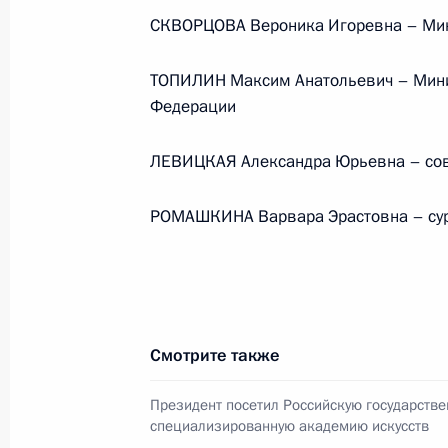
СКВОРЦОВА Вероника Игоревна – Мин
ТОПИЛИН Максим Анатольевич – Минис
Меры Правительства
Федерации
по повышению устойчивости
экономики и поддержке
ЛЕВИЦКАЯ Александра Юрьевна – сов
граждан в условиях санкций
GOVERNMENT.RU
РОМАШКИНА Варвара Эрастовна – су
Отправить письмо Президенту
Смотрите также
Президент посетил Российскую государств
специализированную академию искусств
LETTERS.KREMLIN.RU
Разделы сайта
Информацион