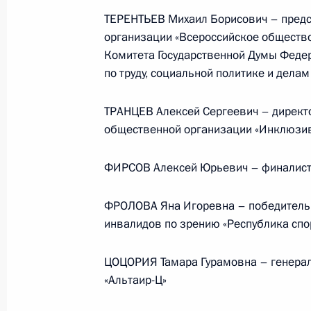
ТЕРЕНТЬЕВ Михаил Борисович – пред
организации «Всероссийское общество
Комитета Государственной Думы Феде
23 июля 2026 года, 19:00
по труду, социальной политике и дела
ТРАНЦЕВ Алексей Сергеевич – директ
общественной организации «Инклюзи
ФИРСОВ Алексей Юрьевич – финалист
ФРОЛОВА Яна Игоревна – победитель 
инвалидов по зрению «Республика спо
ЦОЦОРИЯ Тамара Гурамовна – генерал
«Альтаир-Ц»
В России во исполнение поручения
Президента появится единый