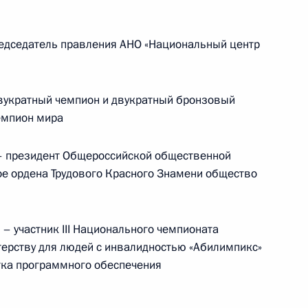
Встреча с председателем Союза
едседатель правления АНО «Национальный центр
театральных деятелей России
Владимиром Машковым
укратный чемпион и двукратный бронзовый
емпион мира
5 августа 2026 года, 19:00
 президент Общероссийской общественной
е ордена Трудового Красного Знамени общество
Телефонный разговор
м
с Президентом Бразилии Луисом
 участник III Национального чемпионата
Инасио Лулой да Силвой
ерству для людей с инвалидностью «Абилимпикс»
тка программного обеспечения
4 августа 2026 года, 17:30