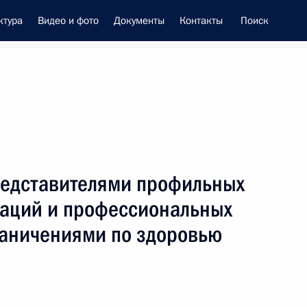
ктура
Видео и фото
Документы
Контакты
Поиск
енно-Морского Флота
представителями профильных
це-премьером – полпредом
аций и профессиональных
ием Трутневым
раничениями по здоровью