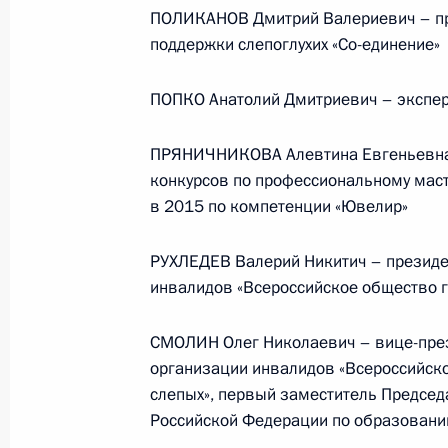
ПОЛИКАНОВ Дмитрий Валериевич – пр
События и поездки на географ
поддержки слепоглухих «Со-единение»
ПОПКО Анатолий Дмитриевич – экспер
ПРЯНИЧНИКОВА Алевтина Евгеньевна 
Администрация Президента Ро
конкурсов по профессиональному маст
в 2015 по компетенции «Ювелир»
РУХЛЕДЕВ Валерий Никитич – президе
Руслан Эдельгериев посетил
инвалидов «Всероссийское общество г
Азербайджан
СМОЛИН Олег Николаевич – вице-пре
организации инвалидов «Всероссийско
слепых», первый заместитель Председ
Российской Федерации по образовани