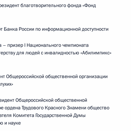
езидент благотворительного фонда «Фонд
ической карте
т Банка России по информационной доступности
– призер I Национального чемпионата
ссии
ерству для людей с инвалидностью «Абилимпикс»
нт Общероссийской общественной организации
Заседание межведомственной
лухих»
рабочей группы
по повышению эффективности
зидент Общероссийской общественной
сохранения объектов
е ордена Трудового Красного Знамени общество
ателя Комитета Государственной Думы
культурного наследия,
ю и науке
находящихся