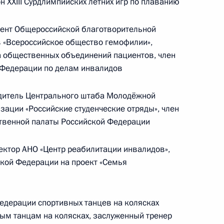
XXIII Сурдлимпийских летних игр по плаванию
Центризбиркома Эллой
Памфиловой
ент Общероссийской благотворительной
 «Всероссийское общество гемофилии»,
5 августа 2026 года, 18:15
а общественных объединений пациентов, член
 Федерации по делам инвалидов
дитель Центрального штаба Молодёжной
ации «Российские студенческие отряды», член
твенной палаты Российской Федерации
тор АНО «Центр реабилитации инвалидов»,
ской Федерации на проект «Семья
едерации спортивных танцев на колясках
ным танцам на колясках, заслуженный тренер