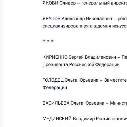
ЯКОБИ Оливер – генеральный директо
научно-методический центр
по продвижению русского языка
за рубежом
ЯКУПОВ Александр Николаевич – рект
специализированная академия искусс
14 июля 2026 года, 16:00
* * *
Семинар-совещание по развитию
КИРИЕНКО Сергей Владиленович – Пе
экосистем цифровой экономики
Президента Российской Федерации
и цифровых платформ
ГОЛОДЕЦ Ольга Юрьевна – Заместител
9 июля 2026 года, 17:00
Федерации
ВАСИЛЬЕВА Ольга Юрьевна – Министр
Комиссии и советы
при Презид
МЕДИНСКИЙ Владимир Ростиславович 