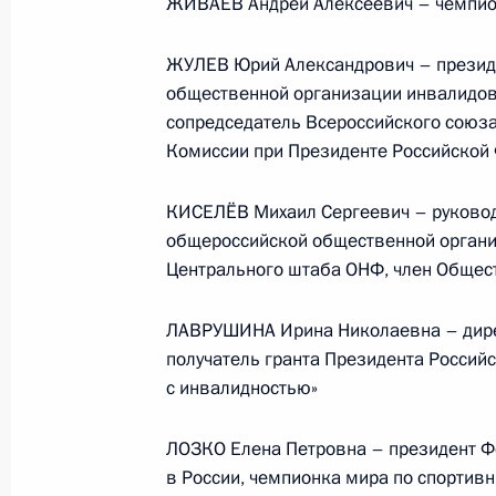
ЖИВАЕВ Андрей Алексеевич – чемпион 
Министерства обороны
ЖУЛЕВ Юрий Александрович – презид
общественной организации инвалидов
5 августа 2026 года, 12:40
сопредседатель Всероссийского союз
Комиссии при Президенте Российской
КИСЕЛЁВ Михаил Сергеевич – руково
общероссийской общественной организ
Центрального штаба ОНФ, член Общес
ЛАВРУШИНА Ирина Николаевна – дирек
получатель гранта Президента Россий
с инвалидностью»
ЛОЗКО Елена Петровна – президент Ф
Президент России
в России, чемпионка мира по спортив