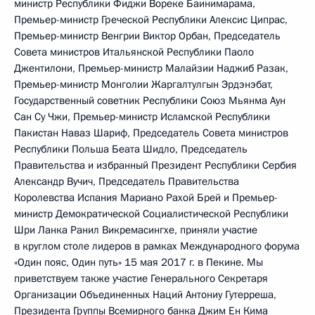
министр Республики Фиджи Вореке Баинимарама,
Премьер-министр Греческой Республики Алексис Ципрас,
Премьер-министр Венгрии Виктор Орбан, Председатель
Совета министров Итальянской Республики Паоло
Джентилони, Премьер-министр Малайзии Наджиб Разак,
Премьер-министр Монголии Жаргалтулгын Эрдэнэбат,
Государственный советник Республики Союз Мьянма Аун
Сан Су Чжи, Премьер-министр Исламской Республики
Пакистан Наваз Шариф, Председатель Совета министров
Республики Польша Беата Шидло, Председатель
Правительства и избранный Президент Республики Сербия
Александр Вучич, Председатель Правительства
Королевства Испания Мариано Рахой Брей и Премьер-
министр Демократической Социалистической Республики
Шри Ланка Ранил Викремасингхе, приняли участие
в круглом столе лидеров в рамках Международного форума
«Один пояс, Один путь» 15 мая 2017 г. в Пекине. Мы
приветствуем также участие Генерального Секретаря
Организации Объединенных Наций Антониу Гутерреша,
Президента Группы Всемирного банка Джим Ен Кима