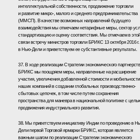
интеллектуальной собственности, продвижение торговли
и развитие микро-, малого и среднего предпринимательства
(ММСП). В качестве возможных направлений будущего
взаимодействия мы отмечаем нетарифные меры, сектор усл
стандартизацию и оценку соответствия. Мы отмечаем в это
связи встречу министров торговли БРИКС 13 октября 2016 г.
в Нью-Дели и приветствуем ее субстантивные результаты.
37. В ходе реализации Стратегии экономического партнерст
БРИКС мы поощряем меры, направленные на расширение
участия, увеличения добавленной стоимости и мобильности
наших компаний в создании глобальных производственно-
сбытовых цепочек, в том числе путем сохранения
пространства для маневра в национальной политике с цель
продвижения индустриального развития.
38. Мы приветствуем инициативу Индии по проведению в Н
Дели первой Торговой ярмарки БРИКС, которая является
важным шагом по реализации Стратегии экономического