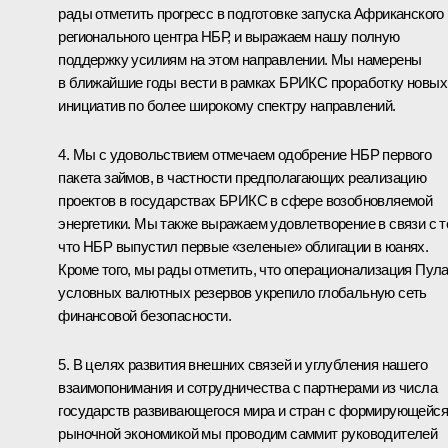
рады отметить прогресс в подготовке запуска Африканского
регионального центра НБР, и выражаем нашу полную
поддержку усилиям на этом направлении. Мы намерены
в ближайшие годы вести в рамках БРИКС проработку новых
инициатив по более широкому спектру направлений.
4. Мы с удовольствием отмечаем одобрение НБР первого
пакета займов, в частности предполагающих реализацию
проектов в государствах БРИКС в сфере возобновляемой
энергетики. Мы также выражаем удовлетворение в связи с т
что НБР выпустил первые «зеленые» облигации в юанях.
Кроме того, мы рады отметить, что операционализация Пул
условных валютных резервов укрепило глобальную сеть
финансовой безопасности.
5. В целях развития внешних связей и углубления нашего
взаимопонимания и сотрудничества с партнерами из числа
государств развивающегося мира и стран с формирующейся
рыночной экономикой мы проводим саммит руководителей