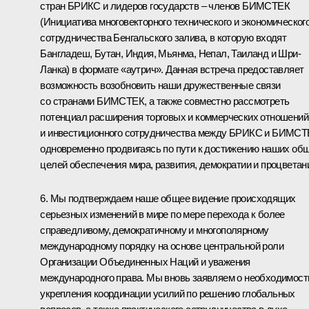
стран БРИКС и лидеров государств – членов БИМСТЕК
(Инициатива многовекторного технического и экономическог
сотрудничества Бенгальского залива, в которую входят
Бангладеш, Бутан, Индия, Мьянма, Непал, Таиланд и Шри-
Ланка) в формате «аутрич». Данная встреча предоставляет
возможность возобновить наши дружественные связи
со странами БИМСТЕК, а также совместно рассмотреть
потенциал расширения торговых и коммерческих отношений
и инвестиционного сотрудничества между БРИКС и БИМСТ
одновременно продвигаясь по пути к достижению наших об
целей обеспечения мира, развития, демократии и процветан
6. Мы подтверждаем наше общее видение происходящих
серьезных изменений в мире по мере перехода к более
справедливому, демократичному и многополярному
международному порядку на основе центральной роли
Организации Объединенных Наций и уважения
международного права. Мы вновь заявляем о необходимост
укрепления координации усилий по решению глобальных