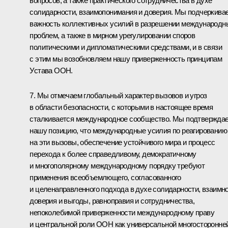
вопросов, а также практического сотрудничества в духе
солидарности, взаимопонимания и доверия. Мы подчеркива
важность коллективных усилий в разрешении международн
проблем, а также в мирном урегулировании споров
политическими и дипломатическими средствами, и в связи
с этим мы возобновляем нашу приверженность принципам
Устава ООН.
7. Мы отмечаем глобальный характер вызовов и угроз
в области безопасности, с которыми в настоящее время
сталкивается международное сообщество. Мы подтвержда
нашу позицию, что международные усилия по реагированию
на эти вызовы, обеспечение устойчивого мира и процесс
перехода к более справедливому, демократичному
и многополярному международному порядку требуют
применения всеобъемлющего, согласованного
и целенаправленного подхода в духе солидарности, взаимно
доверия и выгоды, равноправия и сотрудничества,
непоколебимой приверженности международному праву
и центральной роли ООН как универсальной многосторонне