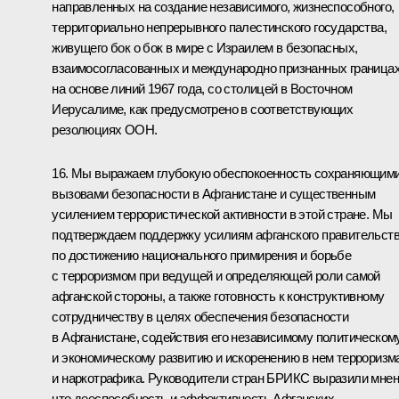
направленных на создание независимого, жизнеспособного,
территориально непрерывного палестинского государства,
живущего бок о бок в мире с Израилем в безопасных,
взаимосогласованных и международно признанных граница
на основе линий 1967 года, со столицей в Восточном
Иерусалиме, как предусмотрено в соответствующих
резолюциях ООН.
16. Мы выражаем глубокую обеспокоенность сохраняющим
вызовами безопасности в Афганистане и существенным
усилением террористической активности в этой стране. Мы
подтверждаем поддержку усилиям афганского правительст
по достижению национального примирения и борьбе
с терроризмом при ведущей и определяющей роли самой
афганской стороны, а также готовность к конструктивному
сотрудничеству в целях обеспечения безопасности
в Афганистане, содействия его независимому политическом
и экономическому развитию и искоренению в нем терроризм
и наркотрафика. Руководители стран БРИКС выразили мнен
что дееспособность и эффективность Афганских