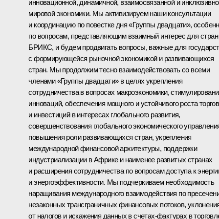
инновационной, динамичной, взаимосвязанной и инклюзивно
мировой экономики. Мы активизируем наши консультации
и координацию по повестке дня «Группы двадцати», особен
по вопросам, представляющим взаимный интерес для стран
БРИКС, и будем продвигать вопросы, важные для государс
с формирующейся рыночной экономикой и развивающихся
стран. Мы продолжим тесно взаимодействовать со всеми
членами «Группы двадцати» в целях укрепления
сотрудничества в вопросах макроэкономики, стимулировани
инноваций, обеспечения мощного и устойчивого роста торго
и инвестиций в интересах глобального развития,
совершенствования глобального экономического управления
повышения роли развивающихся стран, укрепления
международной финансовой архитектуры, поддержки
индустриализации в Африке и наименее развитых странах
и расширения сотрудничества по вопросам доступа к энерги
и энергоэффективности. Мы подчеркиваем необходимость
наращивания международного взаимодействия по пресечен
незаконных трансграничных финансовых потоков, уклонени
от налогов и искажения данных в счетах-фактурах в торговл