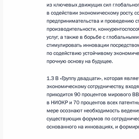
Памфиловой
из ключевых движущих сил глобальног
в содействии экономическому росту, с
5 августа 2026 года, 18:15
предпринимательства и проведению с
производительности, конкурентоспосо
услуг, а также в борьбе с глобальным
стимулировать инновации посредство
по содействию устойчивому экономиче
прочную основу на будущее.
1.3 В «Группу двадцати», которая яв
экономическому сотрудничеству, вход
приходится 90 процентов мирового ВВ
в НИОКР и 70 процентов всех патентны
мере осознают необходимость ведения
существующих форумов по сотрудничес
Президент России
основанного на инновациях, и формир