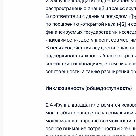
2.3 «Группа двадцати» поддерживает 
распространению знаний и трансферу 
В соответствии с данным подходом «Г
по поощрению «открытой науки»
[2]
и с
финансируемых государствами исслед
«находимости», доступности, совмести
В целях содействия осуществлению в
подчеркивает важность более открыты
содействия инновациям, в том числе 
собственности, а также расширения о
Инклюзивность (общедоступность)
В России во исполнение поручения
Президента появится единый
2.4 «Группа двадцати» стремится иско
научно-методический центр
масштабы неравенства и социальной 
по продвижению русского языка
максимально широкие возможности в о
за рубежом
особое внимание потребностям женщи