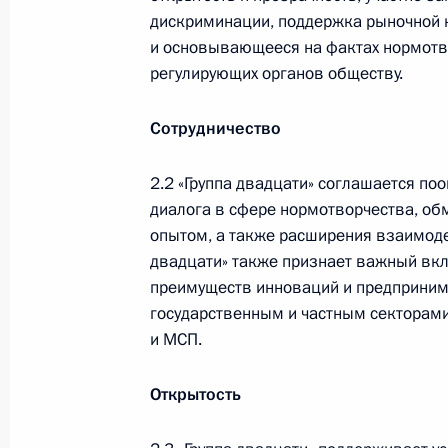
дискриминации, поддержка рыночной к
и основывающееся на фактах нормотво
регулирующих органов обществу.
Администрация Президента Ро
Сотрудничество
Руслан Эдельгериев посетил
2.2 «Группа двадцати» соглашается по
диалога в сфере нормотворчества, о
Азербайджан
опытом, а также расширения взаимоде
двадцати» также признает важный вкл
преимуществ инноваций и предприним
государственным и частным секторам
и МСП.
Открытость
23 июля 2026 года, 19:00