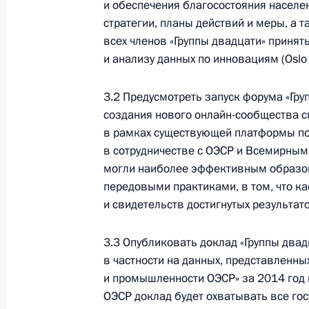
Меры Правительства
и обеспечения благосостояния насел
по повышению устойчивости
стратегии, планы действий и меры, а 
экономики и поддержке
всех членов «Группы двадцати» принят
граждан в условиях санкций
и анализу данных по инновациям (Oslo 
GOVERNMENT.RU
3.2 Предусмотреть запуск форума «Гр
создания нового онлайн-сообщества с
в рамках существующей платформы по
в сотрудничестве с ОЭСР и Всемирным 
Отправить письмо Президенту
могли наиболее эффективным образом
передовыми практиками, в том, что ка
и свидетельств достигнутых результато
LETTERS.KREMLIN.RU
3.3 Опубликовать доклад «Группы двад
Разделы сайта
Информацион
Президента
ресурсы
в частности на данных, представленны
России
Президента Ро
и промышленности ОЭСР» за 2014 год 
ОЭСР доклад будет охватывать все гос
Правительство Российской
События
Президент России