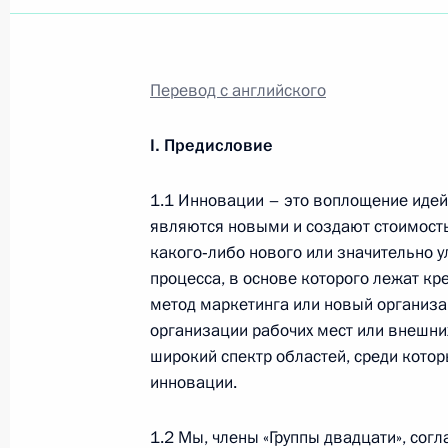
Перевод с английского
I. Предисловие
1.1 Инновации – это воплощение идей 
являются новыми и создают стоимост
какого‑либо нового или значительно ул
процесса, в основе которого лежат кр
метод маркетинга или новый организа
организации рабочих мест или внешних
широкий спектр областей, среди кото
инновации.
Встреча с Председателем
Центризбиркома Эллой
1.2 Мы, члены «Группы двадцати», сог