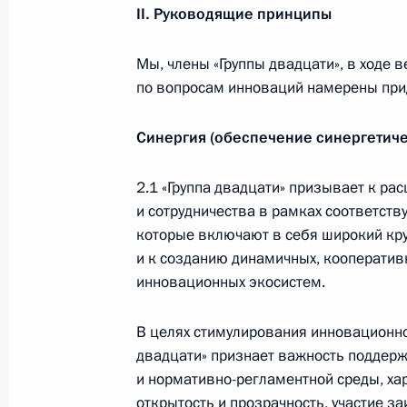
II
. Руководящие принципы
Встреча с председателем Союза
театральных деятелей России
Мы, члены «Группы двадцати», в ходе 
Владимиром Машковым
по вопросам инноваций намерены при
5 августа 2026 года, 19:00
Синергия (обеспечение синергетиче
Встреча с генеральным директоро
2.1 «Группа двадцати» призывает к р
компании «Алроса» Павлом
и сотрудничества в рамках соответст
Маринычевым
которые включают в себя широкий кру
и к созданию динамичных, кооператив
4 августа 2026 года, 14:10
инновационных экосистем.
В целях стимулирования инновационно
События и поездки на географ
двадцати» признает важность поддерж
и нормативно-регламентной среды, х
открытость и прозрачность, участие за