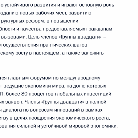
Александром Шуваевым
о устойчивого развития и играют основную роль
озданию новых рабочих мест, развитию
5 августа 2026 года, 16:40
труктурных реформ, в повышении
бности и качества предоставляемых гражданам
и вызовами. Цель членов «Группы двадцати» –
м осуществления практических шагов
скому росту в настоящем, а также заложить
ляется главным форумом по международному
ят ведущие экономики мира, на долю которых
П, более 80 процентов глобальных инвестиций
х заявок. Члены «Группы двадцати» в полной
 диалога по вопросам инноваций в рамках
тву в целях поощрения экономического роста,
ования сильной и устойчивой мировой экономики.