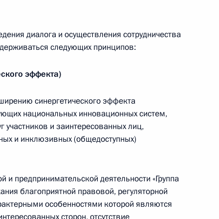
Телефонный разговор
с Президентом Бразилии Луисом
ведения диалога и осуществления сотрудничества
Инасио Лулой да Силвой
держиваться следующих принципов:
4 августа 2026 года, 17:30
ского эффекта)
м
Встреча с губернатором
асширению синергетического эффекта
Красноярского края Михаилом
вующих национальных инновационных систем,
Котюковым
г участников и заинтересованных лиц,
ных и инклюзивных (общедоступных)
3 августа 2026 года, 17:00
й и предпринимательской деятельности «Группа
ической карте
ания благоприятной правовой, регуляторной
арактерными особенностями которой являются
интересованных сторон, отсутствие