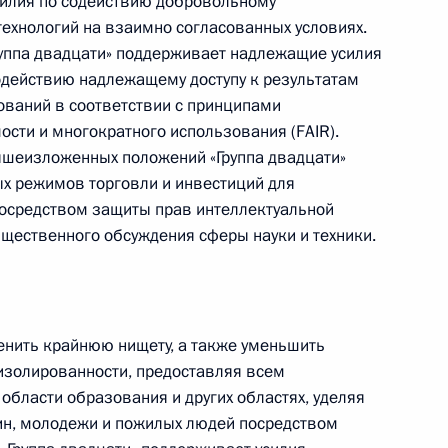
усилия по содействию добровольному
технологий на взаимно согласованных условиях.
руппа двадцати» поддерживает надлежащие усилия
одействию надлежащему доступу к результатам
ований в соответствии с принципами
мости и многократного использования (FAIR).
ышеизложенных положений «Группа двадцати»
х режимов торговли и инвестиций для
посредством защиты прав интеллектуальной
бщественного обсуждения сферы науки и техники.
Представлен доклад о деятельности
Уполномоченного по правам
ренить крайнюю нищету, а также уменьшить
ребёнка в 2025 году
изолированности, предоставляя всем
бласти образования и других областях, уделяя
н, молодежи и пожилых людей посредством