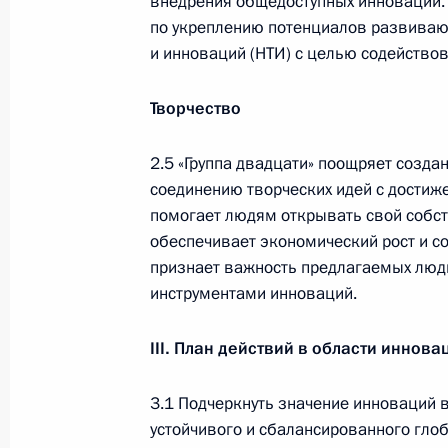
внедрения общедоступных инноваций. 
14 июля 2026 года, 16:00
по укреплению потенциалов развивающ
и инноваций (НТИ) с целью содейство
Семинар-совещание по развитию
Творчество
экосистем цифровой экономики
и цифровых платформ
2.5 «Группа двадцати» поощряет созд
соединению творческих идей с достиже
9 июля 2026 года, 17:00
помогает людям открывать свой собст
обеспечивает экономический рост и со
признает важность предлагаемых лю
Комиссии и советы
при Презид
инструментами инноваций.
III
. План действий в области иннова
3.1 Подчеркнуть значение инноваций 
устойчивого и сбалансированного глоб