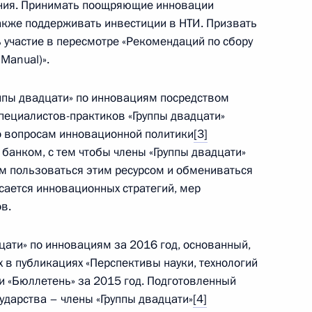
Конституция Российской
ения. Принимать поощряющие инновации
Федерации
также поддерживать инвестиции в НТИ. Призвать
ь участие в пересмотре «Рекомендаций по сбору
Manual)».
CONSTITUTION.KREMLIN.RU
уппы двадцати» по инновациям посредством
пециалистов-практиков «Группы двадцати»
 вопросам инновационной политики
[3]
банком, с тем чтобы члены «Группы двадцати»
Официальный портал
 пользоваться этим ресурсом и обмениваться
правовой информации
сается инновационных стратегий, мер
в.
PRAVO.GOV.RU
цати» по инновациям за 2016 год, основанный,
ные
Официальные
Правовая и
сетевые ресурсы
техническая
х в публикациях «Перспективы науки, технологий
ссии
Президента России
информация
и «Бюллетень» за 2015 год. Подготовленный
ударства – члены «Группы двадцати»
[4]
Совет Федерации
MAX
О портале