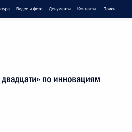
ктура
Видео и фото
Документы
Контакты
Поиск
енно-Морского Флота
 двадцати» по инновациям
вом Министерства обороны