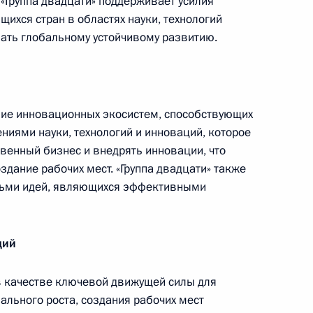
«Группа двадцати» поддерживает усилия
14 июля 2026 года, 10:00
ихся стран в областях науки, технологий
вать глобальному устойчивому развитию.
Российско-китайская встреча
ание инновационных экосистем, способствующих
ниями науки, технологий и инноваций, которое
8 июля 2026 года, 15:00
венный бизнес и внедрять инновации, что
здание рабочих мест. «Группа двадцати» также
дьми идей, являющихся эффективными
енте России
ций
в качестве ключевой движущей силы для
ального роста, создания рабочих мест