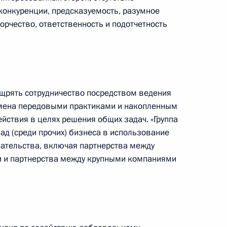
онкуренции, предсказуемость, разумное
рчество, ответственность и подотчетность
ссии
Заседание межведомственной
ощрять сотрудничество посредством ведения
бмена передовыми практиками и накопленным
рабочей группы
йствия в целях решения общих задач. «Группа
по повышению эффективности
ад (среди прочих) бизнеса в использование
сохранения объектов
ательства, включая партнерства между
культурного наследия,
и и партнерства между крупными компаниями
находящихся
в неудовлетворительном
состоянии
14 июля 2026 года, 15:00