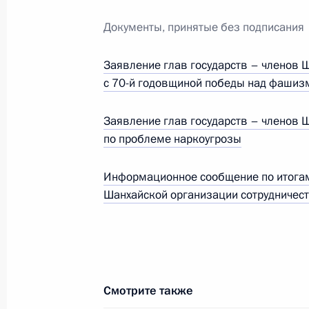
Документы, принятые без подписания
Заявление глав государств – членов 
с 70-й годовщиной победы над фашиз
Заявление глав государств – членов 
по проблеме наркоугрозы
Информационное сообщение по итогам 
Шанхайской организации сотрудничес
В России во исполнение поручения
Президента появится единый
научно-методический центр
по продвижению русского языка
за рубежом
Смотрите также
14 июля 2026 года, 16:00