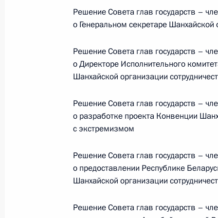
Решение Совета глав государств – чл
Телефонный разговор
о Генеральном секретаре Шанхайской 
с Президентом ОАЭ Мухаммедом Б
Заидом Аль Нахайяном
Решение Совета глав государств – чл
о Директоре Исполнительного комитет
Шанхайской организации сотрудничес
7 августа 2026 года, 12:50
Решение Совета глав государств – чл
о разработке проекта Конвенции Шанх
с экстремизмом
Обращение к участникам VIII
Российско-Киргизского
Решение Совета глав государств – чл
экономического форума и XII
о предоставлении Республике Беларус
Российско-Киргизской
Шанхайской организации сотрудничес
межрегиональной конференции
Решение Совета глав государств – чл
6 августа 2026 года, 09:00