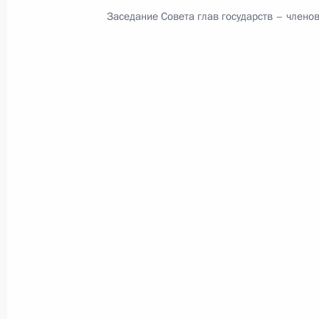
Заседание Совета глав государств – член
Семинар-совещание по развитию
экосистем цифровой экономики
и цифровых платформ
9 июля 2026 года, 17:00
Комиссии и советы
при Презид
Меры Правительства