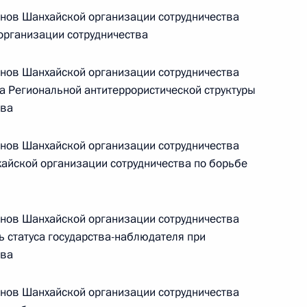
енов Шанхайской организации сотрудничества
Телефонный разговор с командиром
организации сотрудничества
ен
76-й гвардейской десантно-
штурмовой дивизии ВДВ гвардии
енов Шанхайской организации сотрудничества
полковником Абдулазизом
а Региональной антитеррористической структуры
тва
Шихабидовым
6 августа 2026 года, 20:50
енов Шанхайской организации сотрудничества
айской организации сотрудничества по борьбе
Встреча с председателем Союза
театральных деятелей России
енов Шанхайской организации сотрудничества
Владимиром Машковым
ь статуса государства-наблюдателя при
тва
енов Шанхайской организации сотрудничества
5 августа 2026 года, 19:00