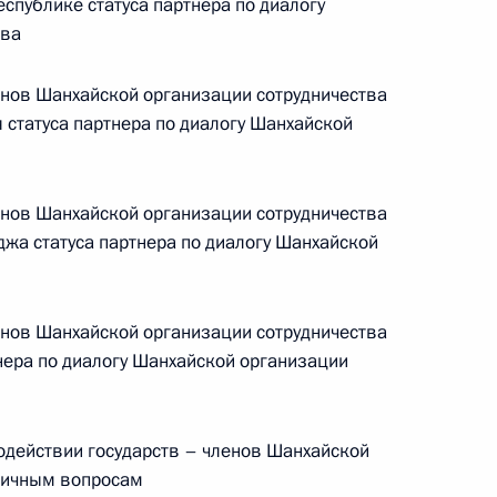
спублике статуса партнера по диалогу
тва
ической карте
енов Шанхайской организации сотрудничества
 статуса партнера по диалогу Шанхайской
енов Шанхайской организации сотрудничества
жа статуса партнера по диалогу Шанхайской
ссии
енов Шанхайской организации сотрудничества
Мария Львова-Белова
нера по диалогу Шанхайской организации
посетила Свердловскую
область
одействии государств – членов Шанхайской
17 июля 2026 года, 18:00
аничным вопросам