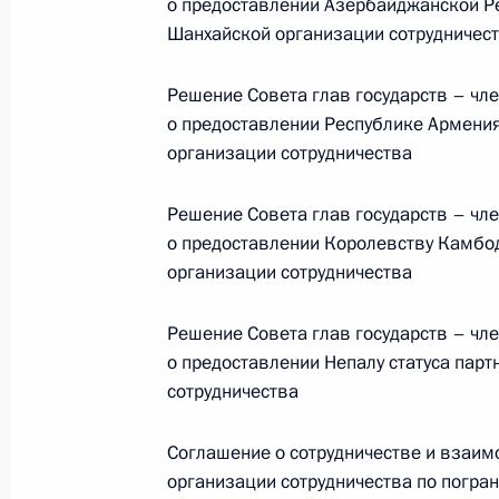
о предоставлении Азербайджанской Ре
Шанхайской организации сотрудничес
События и поездки на географ
Решение Совета глав государств – чл
о предоставлении Республике Армения
организации сотрудничества
Решение Совета глав государств – чл
о предоставлении Королевству Камбод
Администрация Президента Ро
организации сотрудничества
Решение Совета глав государств – чл
Руслан Эдельгериев посетил
о предоставлении Непалу статуса парт
Азербайджан
сотрудничества
Соглашение о сотрудничестве и взаим
23 июля 2026 года, 19:00
организации сотрудничества по погр