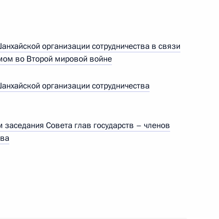
Шанхайской организации сотрудничества в связи
мом во Второй мировой войне
Шанхайской организации сотрудничества
заседания Совета глав государств – членов
тва
Заседание межведомственной
рабочей группы по повышению
эффективности сохранения объектов
культурного наследия, находящихся
в неудовлетворительном состоянии
14 июля 2026 года, 15:00