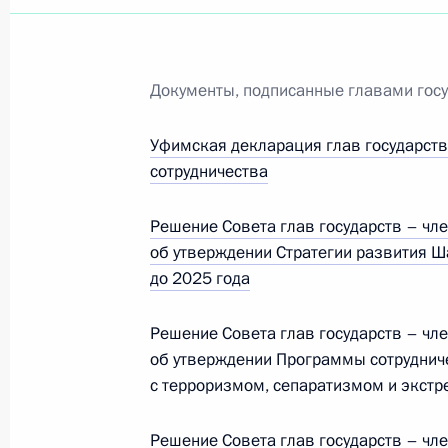
Документы, подписанные главами гос
Уфимская декларация глав государст
сотрудничества
Решение Совета глав государств – чл
об утверждении Стратегии развития Ш
до 2025 года
Решение Совета глав государств – чл
об утверждении Программы сотрудниче
с терроризмом, сепаратизмом и экст
Рабочая встреча с вице-
премьером – полпредом
Решение Совета глав государств – чл