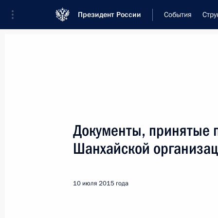
Президент России
События
Стру
Встреча с военнослужащими Во
26 июля 2026 года
Документы, принятые 
Совещание с членами
Шанхайской организац
1 день
назад
10 июля 2015 года