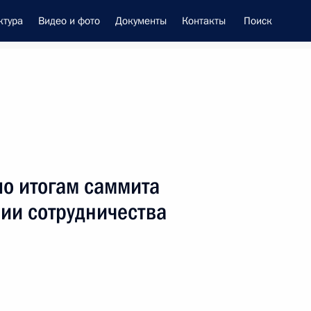
ктура
Видео и фото
Документы
Контакты
Поиск
енно-Морского Флота
по итогам саммита
 Совета Безопасности
ии сотрудничества