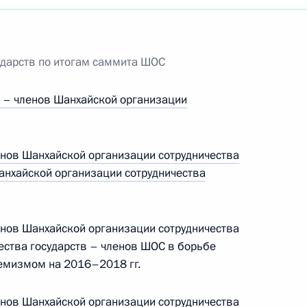
ударств по итогам саммита ШОС
в – членов Шанхайской организации
енов Шанхайской организации сотрудничества
анхайской организации сотрудничества
енов Шанхайской организации сотрудничества
ства государств – членов ШОС в борьбе
ремизмом на 2016–2018 гг.
Встреча с Председателем
Центризбиркома Эллой
енов Шанхайской организации сотрудничества