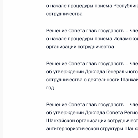
Президента в ДФО Юрием
о начале процедуры приема Республи
сотрудничества
Трутневым
6 августа 2026 года, 13:45
Решение Совета глав государств – чл
о начале процедуры приема Исламско
организации сотрудничества
Решение Совета глав государств – чл
об утверждении Доклада Генерального
сотрудничества о деятельности Шанха
год
Решение Совета глав государств – чл
об утверждении Доклада Совета Регио
Шанхайской организации сотрудничест
Президент России
антитеррористической структуры Шанх