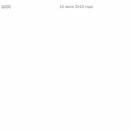
ов ШОС
10 июля 2015 года
Российско-китайская встреча
8 июля 2026 года, 15:00
енте России
Конституция Российской