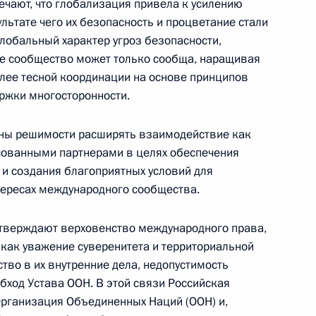
ечают, что глобализация привела к усилению
льтате чего их безопасность и процветание стали
Семинар-совещание по развитию
лобальный характер угроз безопасности,
экосистем цифровой экономики
е сообщество может только сообща, наращивая
и цифровых платформ
олее тесной координации на основе принципов
9 июля 2026 года, 17:00
ржки многосторонности.
лны решимости расширять взаимодействие как
енте России
есованными партнерами в целях обеспечения
 и создания благоприятных условий для
тересах международного сообщества.
дтверждают верховенство международного права,
как уважение суверенитета и территориальной
тво в их внутренние дела, недопустимость
Конституция Российской
бход Устава ООН. В этой связи Российская
Федерации
Организация Объединенных Наций (ООН) и,