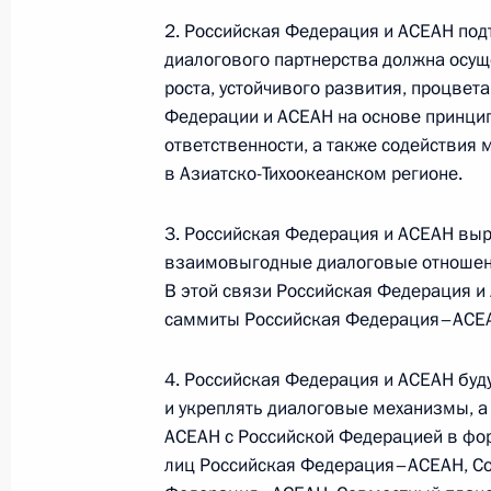
События и поездки на географ
2. Российская Федерация и АСЕАН под
диалогового партнерства должна осущ
роста, устойчивого развития, процвет
Федерации и АСЕАН на основе принци
ответственности, а также содействия 
в Азиатско-Тихоокеанском регионе.
Администрация Президента Ро
3. Российская Федерация и АСЕАН в
взаимовыгодные диалоговые отношени
В этой связи Российская Федерация и
Руслан Эдельгериев посетил
саммиты Российская Федерация–АСЕ
Азербайджан
4. Российская Федерация и АСЕАН буду
и укреплять диалоговые механизмы, 
23 июля 2026 года, 19:00
АСЕАН с Российской Федерацией в фо
лиц Российская Федерация–АСЕАН, Со