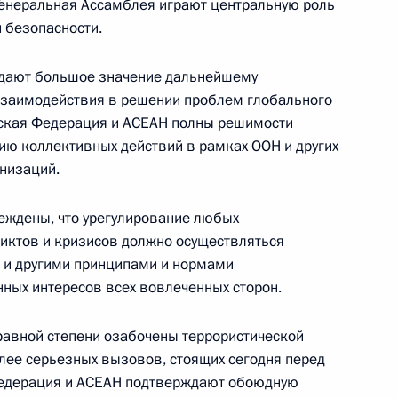
 Генеральная Ассамблея играют центральную роль
 безопасности.
CONSTITUTION.KREMLIN.RU
идают большое значение дальнейшему
взаимодействия в решении проблем глобального
йская Федерация и АСЕАН полны решимости
Официальный портал
цию коллективных действий в рамках ООН и других
правовой информации
низаций.
еждены, что урегулирование любых
иктов и кризисов должно осуществляться
PRAVO.GOV.RU
ные
Официальные
Правовая и
Н и другими принципами и нормами
сетевые ресурсы
техническая
нных интересов всех вовлеченных сторон.
ссии
Президента России
информация
равной степени озабочены террористической
Совет Федерации
MAX
О портале
Федерального Собрания
олее серьезных вызовов, стоящих сегодня перед
ВКонтакте
Об использовании
ии
информации сайта
Российской Федерации
едерация и АСЕАН подтверждают обоюдную
Rutube