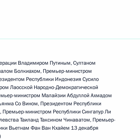
ерации Владимиром Путиным, Султаном
аналом Болкиахом, Премьер-министром
езидентом Республики Индонезия Сусило
ром Лаосской Народно-Демократической
емьер-министром Малайзии Абдуллой Ахмадом
янма Со Вином, Президентом Республики
, Премьер-министром Республики Сингапур Ли
левства Таиланд Таксином Чинаватом, Премьер-
ики Вьетнам Фан Ван Кхайем 13 декабря
)
Встреча с Председателем