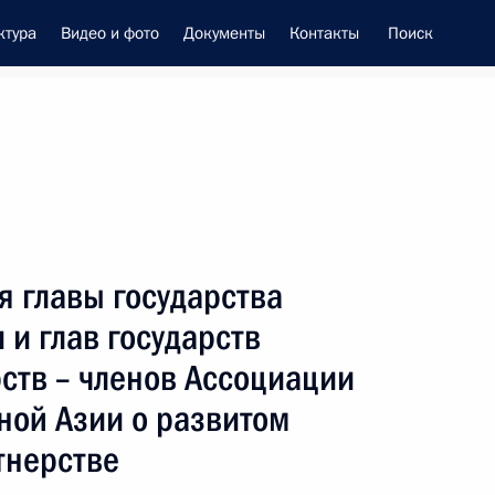
ктура
Видео и фото
Документы
Контакты
Поиск
енно-Морского Флота
я главы государства
це-премьером – полпредом
и глав государств
ием Трутневым
рств – членов Ассоциации
ной Азии о развитом
тнерстве