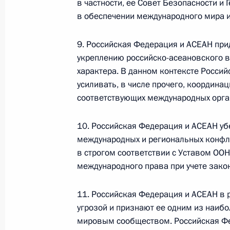
в частности, ее Совет Безопасности и
граждан в условиях санкций
в обеспечении международного мира и
GOVERNMENT.RU
9. Российская Федерация и АСЕАН пр
укреплению российско-асеановского 
характера. В данном контексте Росси
Отправить письмо Президенту
усиливать, в числе прочего, координа
соответствующих международных орга
10. Российская Федерация и АСЕАН уб
международных и региональных конфл
LETTERS.KREMLIN.RU
Разделы сайта
Информацион
в строгом соответствии с Уставом ОО
Президента
ресурсы
международного права при учете зако
России
Президента Ро
11. Российская Федерация и АСЕАН в 
Правительство Российской
События
Президент России
Текущий ресурс
Федерации
угрозой и признают ее одним из наиб
Структура
Конституция Росс
мировым сообществом. Российская Ф
Видео и фото