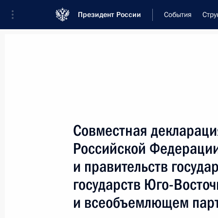
Президент России
События
Стру
Встреча с военнослужащими Во
26 июля 2026 года
Совместная деклараци
Рабочая встреча с ви
Российской Федерации 
Президента в ДФО Юр
и правительств госуда
1 день
назад
государств Юго-Восточ
и всеобъемлющем пар