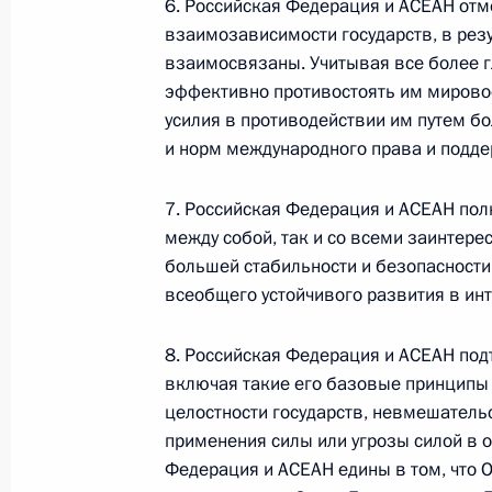
6. Российская Федерация и АСЕАН отм
взаимозависимости государств, в резу
Представлен доклад о деятельности
взаимосвязаны. Учитывая все более г
Уполномоченного по правам
эффективно противостоять им мирово
ребёнка в 2025 году
усилия в противодействии им путем б
14 июля 2026 года, 10:00
и норм международного права и подде
7. Российская Федерация и АСЕАН по
Комиссии и советы
при Презид
между собой, так и со всеми заинтер
большей стабильности и безопасности
всеобщего устойчивого развития в ин
8. Российская Федерация и АСЕАН по
включая такие его базовые принципы 
целостности государств, невмешательс
Меры Правительства
применения силы или угрозы силой в о
по повышению устойчивости
Федерация и АСЕАН едины в том, что 
экономики и поддержке