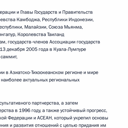
Центризбиркома Эллой
ерации и Главы Государств и Правительств
Памфиловой
левства Камбоджа, Республики Индонезии,
еспублики, Малайзии, Союза Мьянма,
5 августа 2026 года, 18:15
нгапур, Королевства Таиланд
ам, государств-членов Ассоциации государств
 13 декабря 2005 года в Куала-Лумпуре
 саммит,
ии в Азиатско-Тихоокеанском регионе и мире
 наиболее актуальных региональных
сультативного партнерства, а затем
ства в 1996 году, а также устойчивый прогресс,
ской Федерации и АСЕАН, который укрепил основы
ния и развития отношений с целью придания им