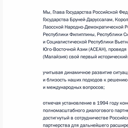
Министерства обороны
Мы, Глава Государства Российской Фед
Государства Бруней-Даруссалам, Коро
Лаосской Народно-Демократической Р
5 августа 2026 года, 12:40
Республики Филиппины, Республики Си
и Социалистической Республики Вьетн
Юго-Восточной Азии (АСЕАН), проведя
(Малайзия) свой первый исторический
учитывая динамичное развитие ситуац
и близость наших подходов к решению
и международных вопросов;
отмечая установление в 1994 году кон
полномасштабного диалогового партнер
достигнутый в сотрудничестве Россий
Президент России
партнерства для дальнейшего расшире