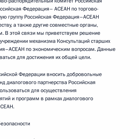
во-распорядительный комитет Российская
ссийская Федерация– АСЕАН по торгово-
очую группу Российская Федерация–АСЕАН
еству, а также другие совместные органы,
м. В этой связи мы приветствуем решение
 учреждении механизма Консультаций старших
ция–АСЕАН по экономическим вопросам. Данные
ваться для достижения их общей цели.
ссийской Федерации вносить добровольные
Заседание межведомственной
д диалогового партнерства Российская
рабочей группы по повышению
ользоваться для осуществления
эффективности сохранения объектов
тий и программ в рамках диалогового
культурного наследия, находящихся
АСЕАН.
в неудовлетворительном состоянии
14 июля 2026 года, 15:00
безопасности