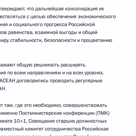
ической карте
тверждают, что дальнейшая консолидация их
ествляться с целью обеспечения экономического
ания и социального прогресса Российской
пов равенства, взаимной выгоды и общей
миру, стабильности, безопасности и процветанию
ссии
ыражают общую решимость расширять
я по всем направлениям и на всех уровнях.
 АСЕАН договорились проводить регулярные
Мария Львова-Белова
АН.
посетила Свердловскую
область
т там, где это необходимо, совершенствовать
а именно Постминистерские конференции (ПМК)
17 июля 2026 года, 18:00
рмате 10+1, Совещания старших должностных
вместный комитет сотрудничества Российская