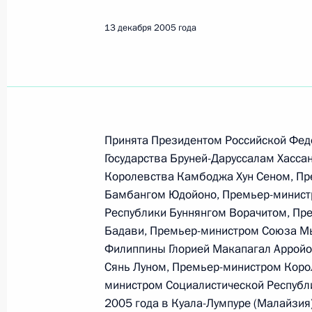
13 декабря 2005 года
Принята Президентом Российской Фед
Государства Бруней-Даруссалам Хасс
Королевства Камбоджа Хун Сеном, Пр
Бамбангом Юдойоно, Премьер-минист
Республики Буннянгом Ворачитом, Пр
Бадави, Премьер-министром Союза Мь
Филиппины Глорией Макапагал Арройо
Сянь Луном, Премьер-министром Коро
министром Социалистической Республ
2005 года в Куала-Лумпуре (Малайзия
Встреча с руководством