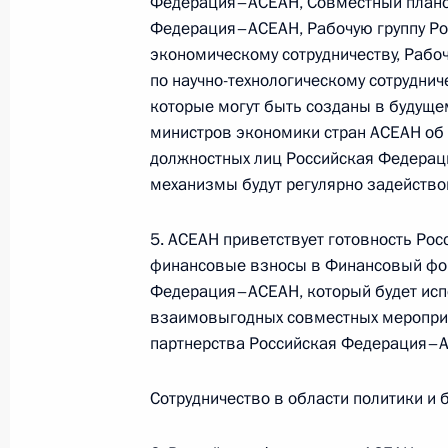
Федерация–АСЕАН, Совместный плано
Федерация–АСЕАН, Рабочую группу Ро
экономическому сотрудничеству, Раб
по научно-технологическому сотруднич
которые могут быть созданы в будуще
министров экономики стран АСЕАН об
должностных лиц Российская Федера
механизмы будут регулярно задейство
5. АСЕАН приветствует готовность Ро
В России во исполнение поручения
финансовые взносы в Финансовый фон
Президента появится единый
Федерация–АСЕАН, который будет исп
научно-методический центр
взаимовыгодных совместных мероприя
по продвижению русского языка
партнерства Российская Федерация–
за рубежом
14 июля 2026 года, 16:00
Сотрудничество в области политики и 