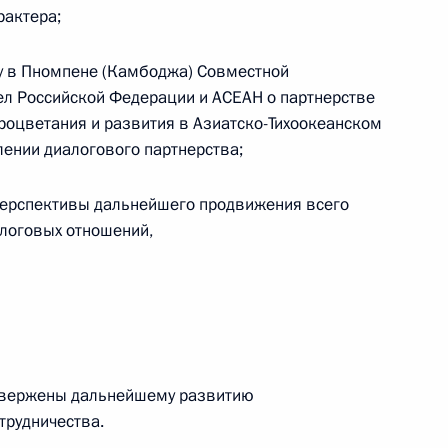
рактера;
ом
Обращение к участникам VIII
ду в Пномпене (Камбоджа) Совместной
Российско-Киргизского
ел Российской Федерации и АСЕАН о партнерстве
экономического форума и XII
процветания и развития в Азиатско-Тихоокеанском
Российско-Киргизской
лении диалогового партнерства;
межрегиональной конференции
перспективы дальнейшего продвижения всего
6 августа 2026 года, 09:00
логовых отношений,
Встреча с врио губернатора
Белгородской области Александром
Шуваевым
5 августа 2026 года, 16:40
ивержены дальнейшему развитию
трудничества.