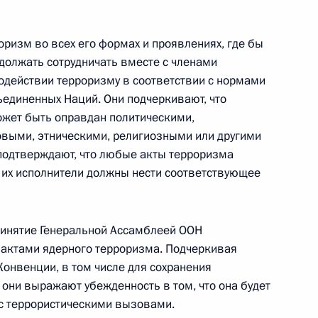
Федерации
ризм во всех его формах и проявлениях, где бы
одолжать сотрудничать вместе с членами
CONSTITUTION.KREMLIN.RU
действии терроризму в соответствии с нормами
единенных Наций. Они подчеркивают, что
может быть оправдан политическими,
овыми, этническими, религиозными или другими
Официальный портал
одтверждают, что любые акты терроризма
правовой информации
 их исполнители должны нести соответствующее
PRAVO.GOV.RU
ринятие Генеральной Ассамблеей ООН
ные
Официальные
Правовая и
 актами ядерного терроризма. Подчеркивая
сетевые ресурсы
техническая
онвенции, в том числе для сохранения
ссии
Президента России
информация
 они выражают убежденность в том, что она будет
Совет Федерации
 с террористическими вызовами.
MAX
О портале