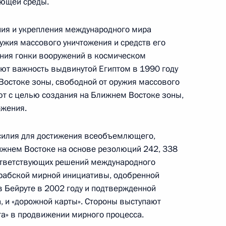
ающей среды.
ения и укрепления международного мира
ужия массового уничтожения и средств его
ния гонки вооружений в космическом
ают важность выдвинутой Египтом в 1990 году
остоке зоны, свободной от оружия массового
т с целью создания на Ближнем Востоке зоны,
ожения.
усилия для достижения всеобъемлющего,
ижнем Востоке на основе резолюций 242, 338
Заседание межведомственной
оответствующих решений международного
рабочей группы по повышению
арабской мирной инициативы, одобренной
эффективности сохранения объектов
в Бейруте в 2002 году и подтвержденной
культурного наследия, находящихся
, и «дорожной карты». Стороны выступают
в неудовлетворительном состоянии
та» в продвижении мирного процесса.
14 июля 2026 года, 15:00