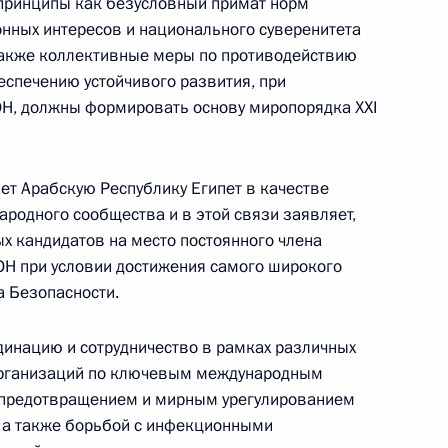
е принципы как безусловный примат норм
нных интересов и национального суверенитета
также коллективные меры по противодействию
ической карте
еспечению устойчивого развития, при
Н, должны формировать основу миропорядка XXI
ет Арабскую Республику Египет в качестве
ародного сообщества и в этой связи заявляет,
ссии
ых кандидатов на место постоянного члена
ОН при условии достижения самого широкого
 Безопасности.
Мария Львова-Белова
динацию и сотрудничество в рамках различных
посетила Свердловскую
организаций по ключевым международным
область
с предотвращением и мирным урегулированием
17 июля 2026 года, 18:00
, а также борьбой с инфекционными