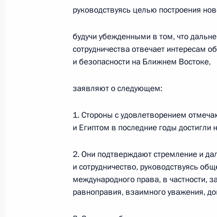
руководствуясь целью построения нов
Телефонный разговор
будучи убежденными в том, что даль
с Президентом ОАЭ Мухаммедом Б
сотрудничества отвечает интересам об
Заидом Аль Нахайяном
и безопасности на Ближнем Востоке,
заявляют о следующем:
7 августа 2026 года, 12:50
1. Стороны с удовлетворением отмеча
и Египтом в последние годы достигли 
Обращение к участникам VIII
Российско-Киргизского
2. Они подтверждают стремление и да
экономического форума и XII
и сотрудничество, руководствуясь о
Российско-Киргизской
международного права, в частности, 
межрегиональной конференции
равноправия, взаимного уважения, д
6 августа 2026 года, 09:00