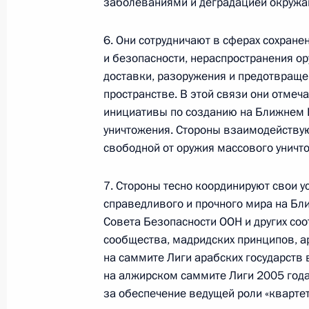
заболеваниями и деградацией окруж
6. Они сотрудничают в сферах сохран
и безопасности, нераспространения ор
доставки, разоружения и предотвраще
пространстве. В этой связи они отмеч
инициативы по созданию на Ближнем В
уничтожения. Стороны взаимодействую
свободной от оружия массового уничт
7. Стороны тесно координируют свои 
справедливого и прочного мира на Бл
В России во исполнение поручения
Совета Безопасности ООН и других с
Президента появится единый
сообщества, мадридских принципов, 
научно-методический центр
на саммите Лиги арабских государств 
по продвижению русского языка
на алжирском саммите Лиги 2005 года
за рубежом
за обеспечение ведущей роли «кварте
14 июля 2026 года, 16:00