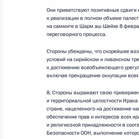
Они приветствуют позитивные сдвиги 
к реализации в полном объеме палест
Представлен доклад о деятельности
на саммите в Шарм аш-Шейхе 8 феврал
Уполномоченного по правам
переговорного процесса.
ребёнка в 2025 году
Стороны убеждены, что скорейшее во
14 июля 2026 года, 10:00
условий на сирийском и ливанском т
к достижению всеобъемлющего урегул
включая прекращение оккупации всех 
Комиссии и советы
при Презид
8. Стороны выражают свою привержен
и территориальной целостности Ирака 
стране, нацеленного на достижение на
обеспечение прав и интересов всех и
и религиозной принадлежности в соот
Безопасности ООН, выполнение которо
Меры Правительства