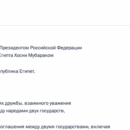
е Президентом Российской Федерации
Египта Хосни Мубараком
публика Египет,
ях дружбы, взаимного уважения
ду народами двух государств,
Встреча с Председателем
Центризбиркома Эллой
оглашения между двумя государствами, включая