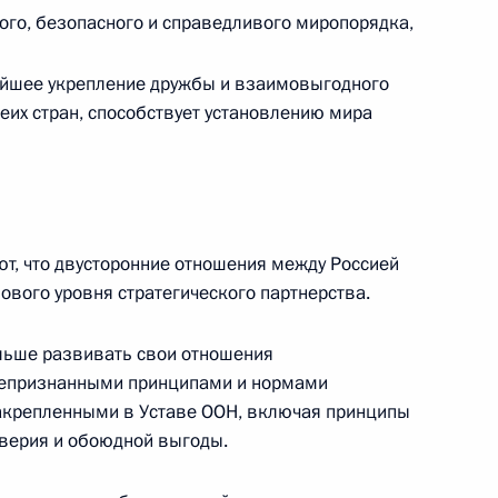
ого, безопасного и справедливого миропорядка,
Телефонный разговор с командиром
нейшее укрепление дружбы и взаимовыгодного
ен
76-й гвардейской десантно-
еих стран, способствует установлению мира
штурмовой дивизии ВДВ гвардии
полковником Абдулазизом
Шихабидовым
6 августа 2026 года, 20:50
ют, что двусторонние отношения между Россией
нового уровня стратегического партнерства.
Встреча с председателем Союза
театральных деятелей России
льше развивать свои отношения
Владимиром Машковым
бщепризнанными принципами и нормами
закрепленными в Уставе ООН, включая принципы
оверия и обоюдной выгоды.
5 августа 2026 года, 19:00