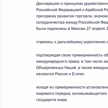
Декларацию о принципах дружественн
Президента в ДФО Юрием
Российской Федерацией и Арабской Ре
Трутневым
программу развития торговли, эконом
6 августа 2026 года, 13:45
сотрудничества между Российской Фед
были подписаны в Москве 27 апреля 2
стремясь к дальнейшему укреплению о
подтверждая свою приверженность о
международного права, в том числе з
Объединенных Наций, а также междун
являются Россия и Египет,
исходя из приверженности установле
мирового порядка, основывающегося 
государств мира,
Президент России