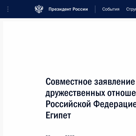
Президент России
События
Стру
Встреча с военнослужащими Во
26 июля 2026 года
Совместное заявление
Совещание с членами
дружественных отноше
8 часов
назад
Российской Федерацие
Египет