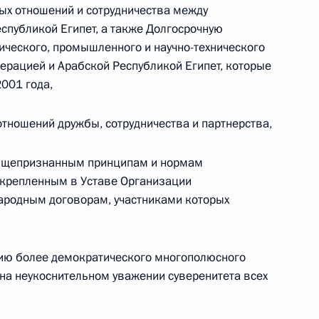
ых отношений и сотрудничества между
Памфиловой
спубликой Египет, а также Долгосрочную
ического, промышленного и научно-технического
5 августа 2026 года, 18:15
ерацией и Арабской Республикой Египет, которые
001 года,
тношений дружбы, сотрудничества и партнерства,
бщепризнанным принципам и нормам
акрепленным в Уставе Организации
ародным договорам, участниками которых
нию более демократического многополюсного
на неукоснительном уважении суверенитета всех