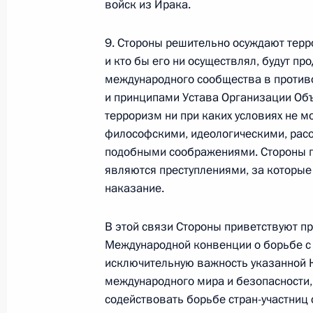
войск из Ирака.
по повышению устойчивости
экономики и поддержке
граждан в условиях санкций
9. Стороны решительно осуждают терро
и кто бы его ни осуществлял, будут пр
GOVERNMENT.RU
международного сообщества в противо
и принципами Устава Организации Объ
терроризм ни при каких условиях не 
философскими, идеологическими, рас
Отправить письмо Президенту
подобными соображениями. Стороны п
являются преступлениями, за которые
наказание.
LETTERS.KREMLIN.RU
В этой связи Стороны приветствуют п
Разделы сайта
Информацион
Международной конвенции о борьбе с
Президента
ресурсы
исключительную важность указанной К
России
Президента Ро
международного мира и безопасности,
Правительство Российской
содействовать борьбе стран-участниц
События
Президент России
Текущий ресурс