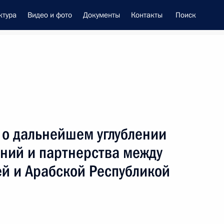
ктура
Видео и фото
Документы
Контакты
Поиск
енно-Морского Флота
 о дальнейшем углублении
 Совета Безопасности
ний и партнерства между
й и Арабской Республикой