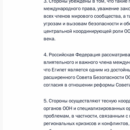
3. Стороны убеждены в том, что таки
международного права, уважение зако
всех членов мирового сообщества, а 
События и поездки на географ
угрозам и вызовам безопасности и об
центральной координирующей роли ОО
века.
4. Российская Федерация рассматрива
влиятельного и важного члена междун
Администрация Президента Ро
что Египет является одним из достойн
расширенного Совета Безопасности О
согласия в отношении реформы Совета
Руслан Эдельгериев посетил
5. Стороны осуществляют тесную коор
Азербайджан
органов ООН и специализированных 
проблемам, в частности, связанным 
23 июля 2026 года, 19:00
региональных кризисов и конфликтов