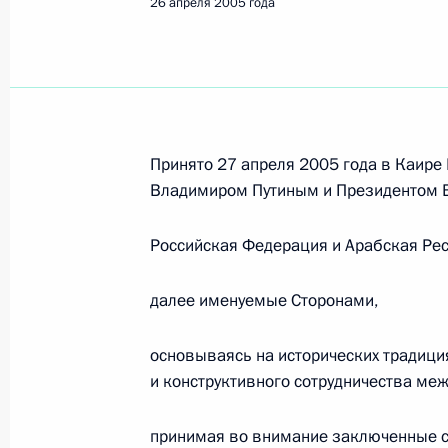
26 апреля 2005 года
Принято 27 апреля 2005 года в Каир
Владимиром Путиным и Президентом 
Российская Федерация и Арабская Рес
далее именуемые Сторонами,
основываясь на исторических традици
и конструктивного сотрудничества меж
Рабочая встреча с вице-
премьером – полпредом
принимая во внимание заключенные с