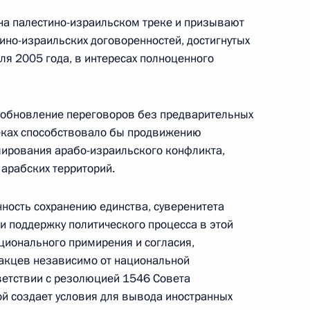
на палестино-израильском треке и призывают
ино-израильских договоренностей, достигнутых
Семинар-совещание по развитию
я 2005 года, в интересах полноценного
экосистем цифровой экономики
и цифровых платформ
зобновление переговоров без предварительных
9 июля 2026 года, 17:00
реках способствовало бы продвижению
ирования арабо-израильского конфликта,
арабских территорий.
енте России
ность сохранению единства, суверенитета
и поддержку политического процесса в этой
ционального примирения и согласия,
ракцев независимо от национальной
ветствии с резолюцией 1546 Совета
й создает условия для вывода иностранных
Конституция Российской