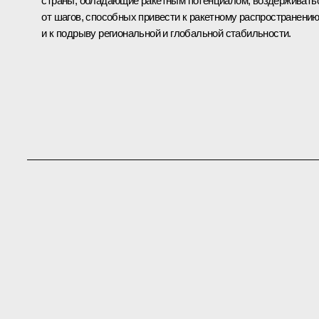
страны, обладающие ракетным потенциалом, воздерживать
от шагов, способных привести к ракетному распространени
и к подрыву региональной и глобальной стабильности.