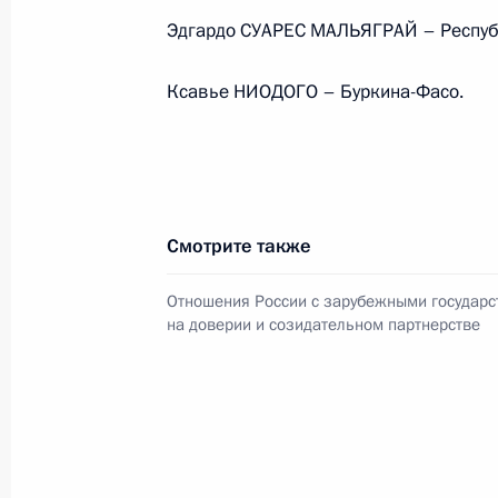
Президента в ДФО Юрием
Эдгардо СУАРЕС МАЛЬЯГРАЙ – Респуб
Трутневым
Ксавье НИОДОГО – Буркина-Фасо.
6 августа 2026 года, 13:45
Смотрите также
Отношения России с зарубежными государ
на доверии и созидательном партнерстве
Президент России