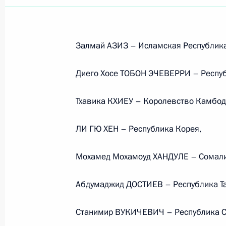
Залмай АЗИЗ – Исламская Республика
Диего Хосе ТОБОН ЭЧЕВЕРРИ – Респу
Тхавика КХИЕУ – Королевство Камбод
ЛИ ГЮ ХЕН – Республика Корея,
Мохамед Мохамоуд ХАНДУЛЕ – Сомали
Абдумаджид ДОСТИЕВ – Республика Т
Рабочая встреча с вице-
Станимир ВУКИЧЕВИЧ – Республика С
премьером – полпредом