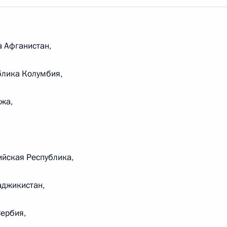
 Афганистан,
блика Колумбия,
жа,
йская Республика,
аджикистан,
Встреча с Председателем
ербия,
Центризбиркома Эллой