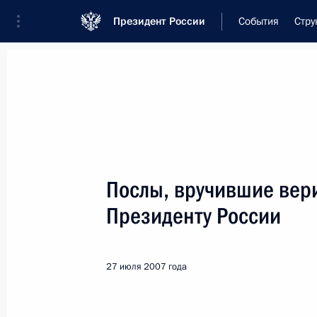
Президент России
События
Стру
Встреча с военнослужащими Во
26 июля 2026 года
Послы, вручившие вер
Совещание с членами
Президенту России
2 дня
назад
27 июля 2007 года