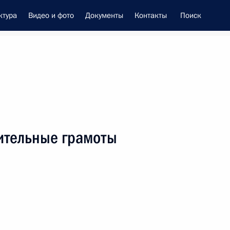
ктура
Видео и фото
Документы
Контакты
Поиск
енно-Морского Флота
ительные грамоты
 Совета Безопасности