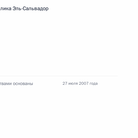
Памфиловой
лика Эль-Сальвадор
5 августа 2026 года, 18:15
ствами основаны
27 июля 2007 года