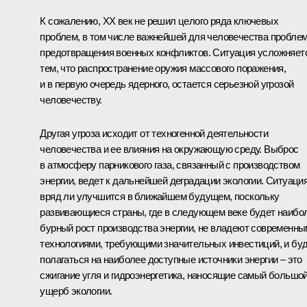
К сожалению, ХХ век не решил целого ряда ключевых
проблем, в том числе важнейшей для человечества пробле
предотвращения военных конфликтов. Ситуация усложняет
тем, что распространение оружия массового поражения,
и в первую очередь ядерного, остается серьезной угрозой
человечеству.
Другая угроза исходит от техногенной деятельности
человечества и ее влияния на окружающую среду. Выброс
в атмосферу парникового газа, связанный с производством
энергии, ведет к дальнейшей деградации экологии. Ситуаци
вряд ли улучшится в ближайшем будущем, поскольку
развивающиеся страны, где в следующем веке будет наибо
бурный рост производства энергии, не владеют современн
технологиями, требующими значительных инвестиций, и бу
полагаться на наиболее доступные источники энергии – это
сжигание угля и гидроэнергетика, наносящие самый большо
ущерб экологии.