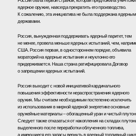
Россия была первой страной, которая предложила уничтожи
ядерное оружие, навсегда прекратить его производство.
К сожалению, эта инициатива не была поддержана ядерным
державами.
Россия, вынужденная поддерживать ядерный паритет, тем
не менее, провела меньше ядерных испытаний, чем, наприм
США. Россия первая, в одностороннем порядке, объявила
мораторий на ядерные испытания и неуклонно его
придерживается. Наша страна ратифицировала Договор
о запрещении ядерных испытаний.
Россия выходит с новой инициативой кардинального
повышения эффективности нераспространения ядерного
оружия. Мы считаем необходимым постепенно исключить
из использования в мирной ядерной энергетике основные
оружейные материалы – обогащенный уран и чистый плутон
Следует также отказаться от накопления на складах плутон
выделенного после переработки облученного топлива,
а имеющиеся его запасы вернуть в ядерный топливный цикл