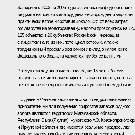
За период с 2003 по 2005 годы ассигнования федерального
бюджета на поиски золоторудных месторождений выросли
практически втрое и составили около 15% от всех затрат
государства на геологоразведку. Работы проводились на 12
125 объектах в 26 субъектах Российской Федерации
с акцентом на те из них, потенциал которых, а также
традиционный профиль экономики и вклад в наполнение
федерального бюджета являются наиболее ценными.
В текущем году впервые за последние 15 лет в России
получены значительные приросты запасов золота, которые
почти вдвое перекроют ожидаемый годовой объем добычи.
По данным Федерального агентства по недропользованию,
приоритетными для получения приростов запасов рудного
золота являются территории Магаданской области,
Республики Саха (Якутия), Чукотского АО, Красноярского кр
и Иркутской области, где имеются реальные предпосылки
выявления крупнообъемных коренных месторождений