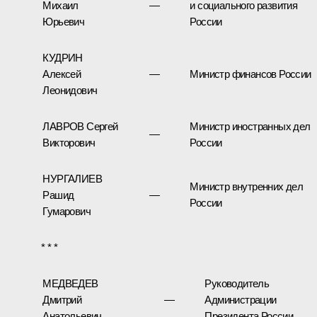
Михаил
—
и социального развития
Юрьевич
России
КУДРИН
Алексей
—
Министр финансов России
Леонидович
ЛАВРОВ Сергей
Министр иностранных дел
—
Викторович
России
НУРГАЛИЕВ
Министр внутренних дел
Рашид
—
России
Гумарович
* * *
МЕДВЕДЕВ
Руководитель
Дмитрий
—
Администрации
Анатольевич
Президента России