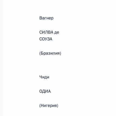
Вагнер
Семинар-совещание по развитию
экосистем цифровой экономики
СИЛВА де
и цифровых платформ
СОУЗА
9 июля 2026 года, 17:00
(Бразилия)
Комиссии и советы
при Презид
Чиди
ОДИА
(Нигерия)
Меры Правительства