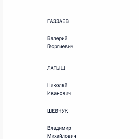
ГАЗЗАЕВ
Валерий
Георгиевич
ЛАТЫШ
Николай
Иванович
ШЕВЧУК
Рабочая встреча с вице-
Владимир
премьером – полпредом
Михайлович