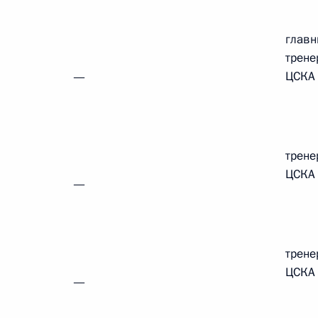
глав
трене
ЦСКА
—
трене
ЦСКА
—
трене
ЦСКА
—
Встреча с Председателем
Центризбиркома Эллой