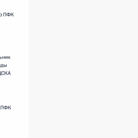
р ПФК
ьник
нды
ЦСКА
 ПФК