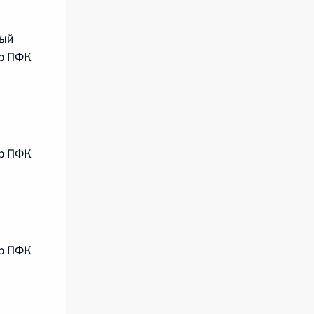
ный
р ПФК
р ПФК
р ПФК