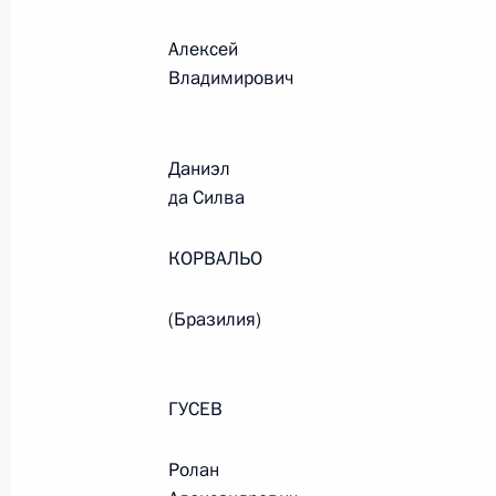
Алексей
События и поездки на географ
Владимирович
Даниэл
да Силва
Администрация Президента Ро
КОРВАЛЬО
(Бразилия)
Руслан Эдельгериев посетил
Азербайджан
ГУСЕВ
23 июля 2026 года, 19:00
Ролан