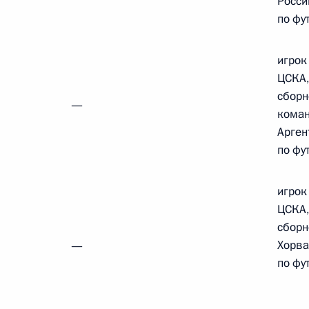
Росси
по фу
игрок
ЦСКА,
сборн
—
кома
Арген
по фу
игрок
Заседание межведомственной
ЦСКА,
рабочей группы по повышению
сборн
эффективности сохранения объектов
Хорва
—
культурного наследия, находящихся
по фу
в неудовлетворительном состоянии
14 июля 2026 года, 15:00