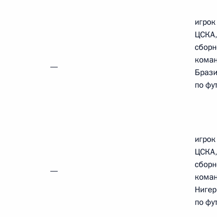
игрок
ЦСКА,
Российско-китайская встреча
сборн
кома
—
Браз
8 июля 2026 года, 15:00
по фу
енте России
игрок
ЦСКА,
сборн
—
кома
Нигер
по фу
Конституция Российской