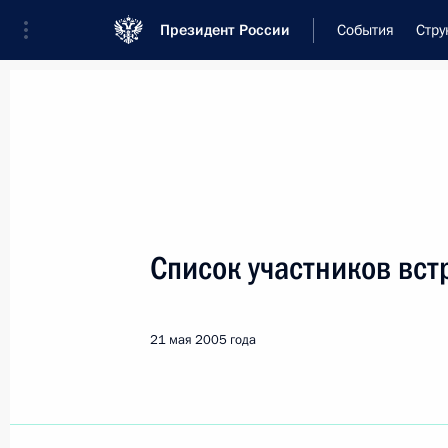
Президент России
События
Стру
Встреча с военнослужащими Во
26 июля 2026 года
Список участников вст
Совещание с членами
1 день
назад
21 мая 2005 года