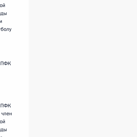
ой
нды
и
тболу
 ПФК
 ПФК
 член
ой
нды