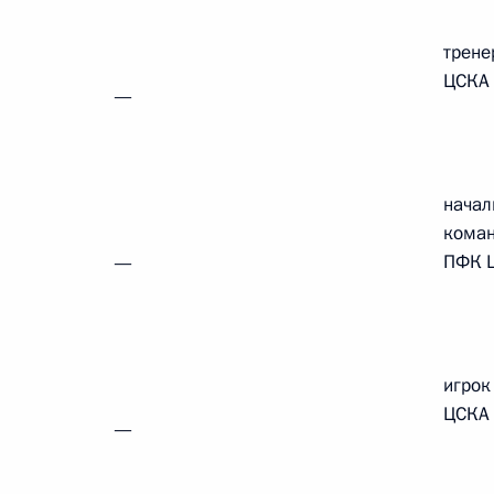
Памфиловой
трене
ЦСКА
5 августа 2026 года, 18:15
—
начал
кома
ПФК 
—
игрок
ЦСКА
—