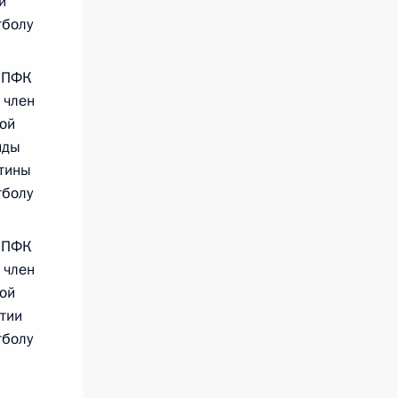
и
тболу
 ПФК
 член
ой
нды
тины
тболу
 ПФК
 член
ой
тии
тболу