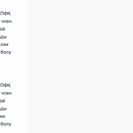
 ПФК
 член
ой
нды
илии
тболу
 ПФК
 член
ой
нды
ии
тболу