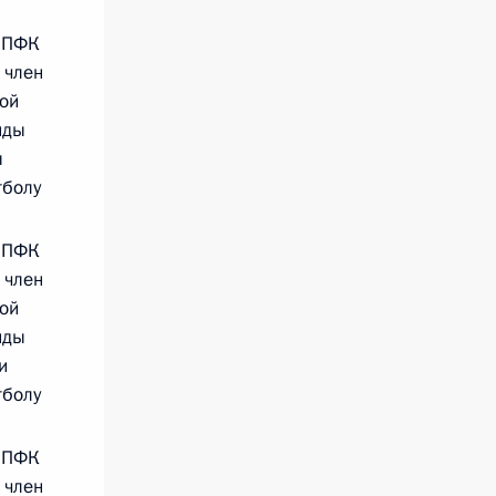
 ПФК
 член
ой
нды
ы
тболу
 ПФК
 член
ой
нды
и
тболу
 ПФК
 член