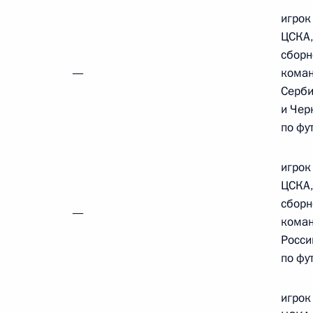
Федерации
игрок
ЦСКА,
сборн
CONSTITUTION.KREMLIN.RU
—
кома
Серб
и Чер
по фу
Официальный портал
правовой информации
игрок
ЦСКА,
сборн
—
кома
PRAVO.GOV.RU
ные
Официальные
Правовая и
Росси
сетевые ресурсы
техническая
по фу
ссии
Президента России
информация
Совет Федерации
игрок
MAX
О портале