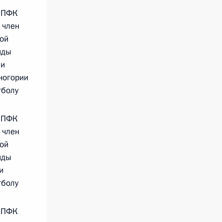
 ПФК
 член
ой
нды
ии
ногории
тболу
 ПФК
 член
ой
нды
и
тболу
 ПФК