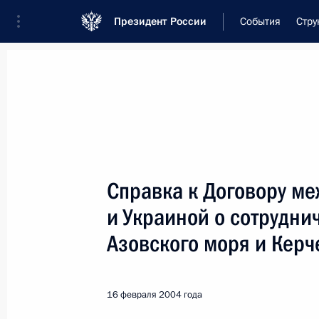
Президент России
События
Стру
Встреча с военнослужащими Во
26 июля 2026 года
Справка к Договору м
Совещание с членами
и Украиной о сотрудни
2 дня
назад
Азовского моря и Керч
16 февраля 2004 года