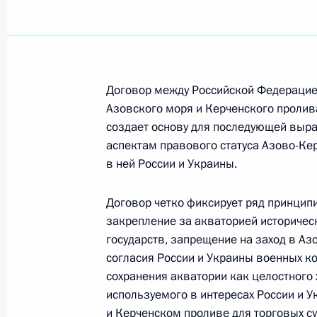
Договор между Российской Федерацией
Азовского моря и Керченского пролива,
создает основу для последующей выр
аспектам правового статуса Азово-Ке
в ней России и Украины.
Договор четко фиксирует ряд принцип
закрепление за акваторией историческ
государств, запрещение на заход в А
согласия России и Украины военных ко
сохранения акватории как целостного 
Рабочая встреча с вице-
используемого в интересах России и 
премьером – полпредом
и Керченском проливе для торговых су