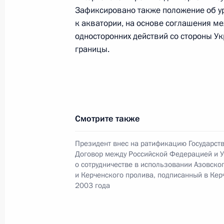
Президента в ДФО Юрием
Зафиксировано также положение об ур
Трутневым
к акватории, на основе соглашения м
односторонних действий со стороны Ук
6 августа 2026 года, 13:45
границы.
Смотрите также
Президент внес на ратификацию Государст
Договор между Российской Федерацией и 
о сотрудничестве в использовании Азовско
и Керченского пролива, подписанный в Кер
2003 года
Президент России