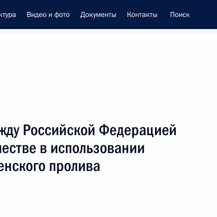
ктура
Видео и фото
Документы
Контакты
Поиск
енно-Морского Флота
ежду Российской Федерацией
 Совета Безопасности
честве в использовании
енского пролива