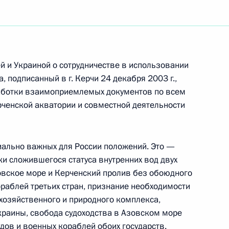
 и Украиной о сотрудничестве в использовании
 подписанный в г. Керчи 24 декабря 2003 г.,
аботки взаимоприемлемых документов по всем
рченской акватории и совместной деятельности
иально важных для России положений. Это —
и сложившегося статуса внутренних вод двух
зовское море и Керченский пролив без обоюдного
раблей третьих стран, признание необходимости
хозяйственного и природного комплекса,
Встреча с Председателем
Украины, свобода судоходства в Азовском море
Центризбиркома Эллой
дов и военных кораблей обоих государств.