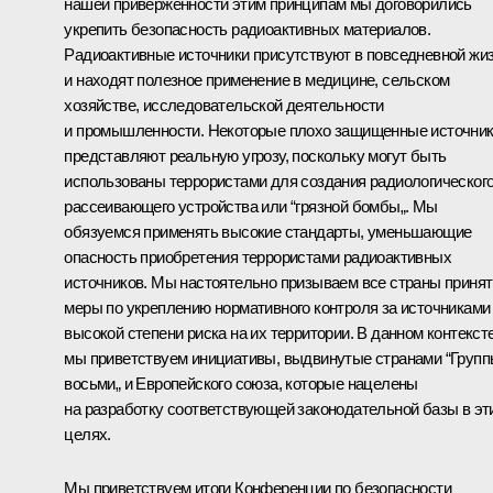
нашей приверженности этим принципам мы договорились
укрепить безопасность радиоактивных материалов.
Радиоактивные источники присутствуют в повседневной жи
и находят полезное применение в медицине, сельском
хозяйстве, исследовательской деятельности
и промышленности. Некоторые плохо защищенные источни
представляют реальную угрозу, поскольку могут быть
использованы террористами для создания радиологическог
рассеивающего устройства или “грязной бомбы„. Мы
обязуемся применять высокие стандарты, уменьшающие
опасность приобретения террористами радиоактивных
источников. Мы настоятельно призываем все страны принят
меры по укреплению нормативного контроля за источниками
высокой степени риска на их территории. В данном контекст
мы приветствуем инициативы, выдвинутые странами “Груп
восьми„ и Европейского союза, которые нацелены
на разработку соответствующей законодательной базы в эт
целях.
Мы приветствуем итоги Конференции по безопасности