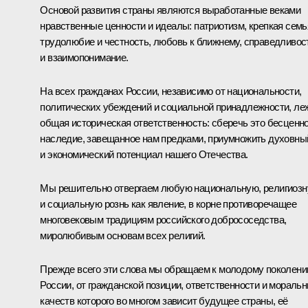
Основой развития страны являются выработанные веками
нравственные ценности и идеалы: патриотизм, крепкая семь
трудолюбие и честность, любовь к ближнему, справедливос
и взаимопонимание.
На всех гражданах России, независимо от национальности,
политических убеждений и социальной принадлежности, ле
общая историческая ответственность: сберечь это бесценн
наследие, завещанное нам предками, приумножить духовны
и экономический потенциал нашего Отечества.
Мы решительно отвергаем любую национальную, религиоз
и социальную рознь как явление, в корне противоречащее
многовековым традициям российского добрососедства,
миролюбивым основам всех религий.
Прежде всего эти слова мы обращаем к молодому поколен
России, от гражданской позиции, ответственности и мораль
качеств которого во многом зависит будущее страны, её