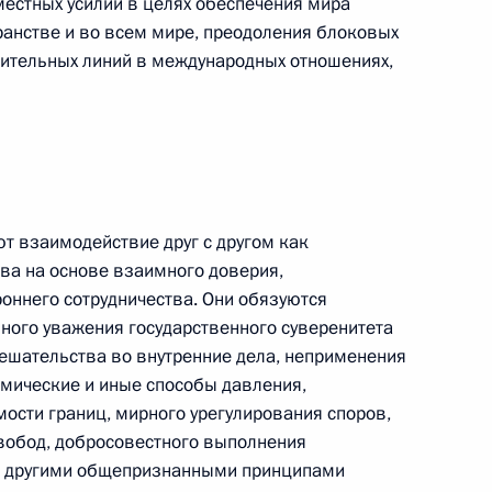
местных усилий в целях обеспечения мира
ранстве и во всем мире, преодоления блоковых
лительных линий в международных отношениях,
ической карте
 взаимодействие друг с другом как
ссии
ва на основе взаимного доверия,
роннего сотрудничества. Они обязуются
ного уважения государственного суверенитета
Мария Львова-Белова
ешательства во внутренние дела, неприменения
омические и иные способы давления,
посетила Свердловскую
мости границ, мирного урегулирования споров,
область
вобод, добросовестного выполнения
17 июля 2026 года, 18:00
е другими общепризнанными принципами