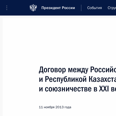
Президент России
События
Стру
Встреча с военнослужащими Во
26 июля 2026 года
Договор между Россий
Совещание с членами
и Республикой Казахст
8 часов
назад
и союзничестве в XXI в
11 ноября 2013 года