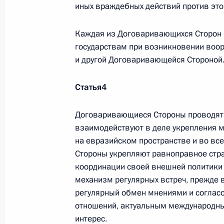
иных враждебных действий против эт
Каждая из Договаривающихся Сторон 
Представлен доклад о деятельности
государствам при возникновении воо
Уполномоченного по правам
и другой Договаривающейся Стороной
ребёнка в 2025 году
Статья
4
14 июля 2026 года, 10:00
Договаривающиеся Стороны проводят 
взаимодействуют в деле укрепления м
Комиссии и советы
при Презид
на евразийском пространстве и во вс
Стороны укрепляют равноправное стра
координации своей внешней политики
механизм регулярных встреч, прежде 
регулярный обмен мнениями и соглас
отношений, актуальным международн
Меры Правительства
интерес.