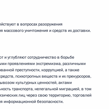
Федерации
йствуют в вопросах разоружения
CONSTITUTION.KREMLIN.RU
я массового уничтожения и средств их доставки.
Официальный портал
правовой информации
 и углубляют сотрудничество в борьбе
ными проявлениями экстремизма, различными
анной преступности, коррупцией, а также
редств, психотропных веществ и их прекурсоров,
PRAVO.GOV.RU
ные
Официальные
Правовая и
ывозом культурных ценностей, актами
сетевые ресурсы
техническая
ность транспорта, нелегальной миграцией, в том
ссии
Президента России
информация
зических лиц через свою территорию, торговлей
ия информационной безопасности.
Совет Федерации
MAX
О портале