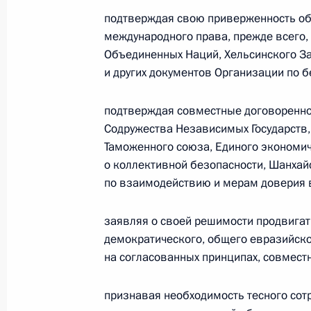
подтверждая свою приверженность о
Телефонный разговор
международного права, прежде всего,
с Президентом ОАЭ Мухаммедом Б
Объединенных Наций, Хельсинского За
Заидом Аль Нахайяном
и других документов Организации по б
подтверждая совместные договоренно
Содружества Независимых Государств,
7 августа 2026 года, 12:50
Таможенного союза, Единого экономич
о коллективной безопасности, Шанхай
по взаимодействию и мерам доверия в
Обращение к участникам VIII
Российско-Киргизского
заявляя о своей решимости продвига
экономического форума и XII
демократического, общего евразийско
Российско-Киргизской
на согласованных принципах, совместн
межрегиональной конференции
признавая необходимость тесного сот
6 августа 2026 года, 09:00