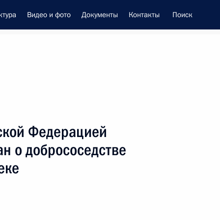
ктура
Видео и фото
Документы
Контакты
Поиск
енно-Морского Флота
ской Федерацией
 Совета Безопасности
ан о добрососедстве
еке