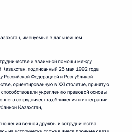
Казахстан, именуемые в дальнейшем
отрудничестве и взаимной помощи между
 Казахстан, подписанный 25 мая 1992 года
ду Российской Федерацией и Республикой
стве, ориентированную в XXI столетие, принятую
ые способствовали укреплению правовой основы
роннего сотрудничества,сближения и интеграции
бликой Казахстан,
Встреча с Председателем
тношений вечной дружбы и сотрудничества,
Центризбиркома Эллой
ясь на исторически сложившиеся прочные связи