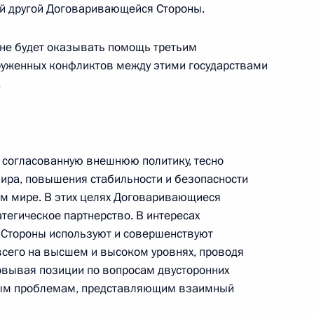
ой другой Договаривающейся Стороны.
не будет оказывать помощь третьим
Семинар-совещание по развитию
руженных конфликтов между этими государствами
экосистем цифровой экономики
.
и цифровых платформ
9 июля 2026 года, 17:00
согласованную внешнюю политику, тесно
ира, повышения стабильности и безопасности
енте России
ем мире. В этих целях Договаривающиеся
тегическое партнерство. В интересах
 Стороны используют и совершенствуют
всего на высшем и высоком уровнях, проводя
овывая позиции по вопросам двусторонних
ым проблемам, представляющим взаимный
Конституция Российской