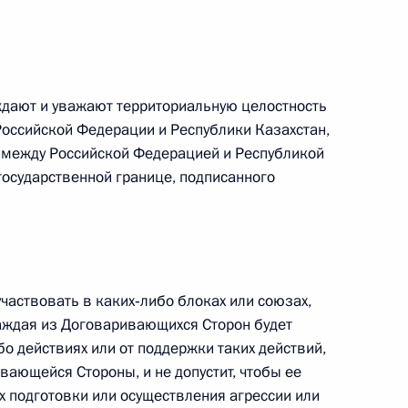
ают и уважают территориальную целостность
оссийской Федерации и Республики Казахстан,
между Российской Федерацией и Республикой
государственной границе, подписанного
Заседание межведомственной
рабочей группы по повышению
частвовать в каких‑либо блоках или союзах,
эффективности сохранения объектов
аждая из Договаривающихся Сторон будет
культурного наследия, находящихся
бо действиях или от поддержки таких действий,
в неудовлетворительном состоянии
ающейся Стороны, и не допустит, чтобы ее
х подготовки или осуществления агрессии или
14 июля 2026 года, 15:00