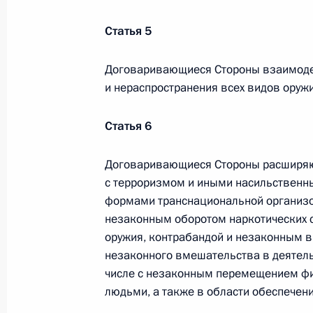
по повышению устойчивости
экономики и поддержке
Статья 5
граждан в условиях санкций
Договаривающиеся Стороны взаимоде
GOVERNMENT.RU
и нераспространения всех видов оружи
Статья 6
Отправить письмо Президенту
Договаривающиеся Стороны расширяют
с терроризмом и иными насильствен
формами транснациональной организов
незаконным оборотом наркотических с
LETTERS.KREMLIN.RU
Разделы сайта
Информацион
оружия, контрабандой и незаконным в
Президента
ресурсы
незаконного вмешательства в деятель
России
Президента Ро
числе с незаконным перемещением фи
людьми, а также в области обеспечен
Правительство Российской
События
Президент России
Текущий ресурс