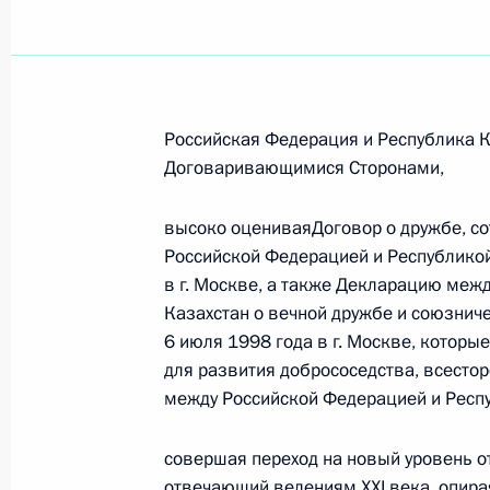
Российская Федерация и Республика 
Договаривающимися Сторонами,
высоко оцениваяДоговор о дружбе, с
Российской Федерацией и Республикой
в г. Москве, а также Декларацию меж
Казахстан о вечной дружбе и союзниче
6 июля 1998 года в г. Москве, котор
для развития добрососедства, всесто
между Российской Федерацией и Респу
Рабочая встреча с вице-
совершая переход на новый уровень о
премьером – полпредом
отвечающий велениям XXI века, опира