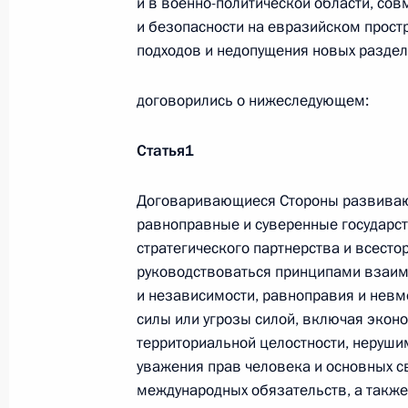
и в военно-политической области, сов
и безопасности на евразийском прост
подходов и недопущения новых разде
События и поездки на географ
договорились о нижеследующем:
Статья
1
Договаривающиеся Стороны развивают
Администрация Президента Ро
равноправные и суверенные государст
стратегического партнерства и всесто
руководствоваться принципами взаим
Руслан Эдельгериев посетил
и независимости, равноправия и невм
силы или угрозы силой, включая экон
Азербайджан
территориальной целостности, неруши
уважения прав человека и основных с
23 июля 2026 года, 19:00
международных обязательств, а такж