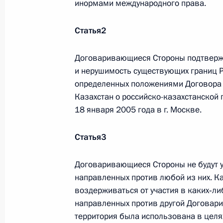
инормами международного права.
Статья
2
Договаривающиеся Стороны подтвержд
и нерушимость существующих границ Р
определенных положениями Договора 
Казахстан о российско-казахстанской 
18 января 2005 года в г. Москве.
Статья
3
В России во исполнение поручения
Президента появится единый
Договаривающиеся Стороны не будут у
научно-методический центр
направленных против любой из них. К
по продвижению русского языка
воздерживаться от участия в каких‑ли
за рубежом
направленных против другой Договарив
территория была использована в целя
14 июля 2026 года, 16:00