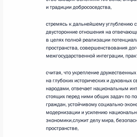
Президента в ДФО Юрием
и традиции добрососедства,
Трутневым
стремясь к дальнейшему углублению с
6 августа 2026 года, 13:45
двусторонние отношения на отвечающи
в целях полной реализации потенциал
пространства, совершенствования дог
межгосударственной интеграции, прак
считая, что укрепление дружественны
на глубоких исторических и духовных 
народами, отвечает национальным инт
стоящих перед ними общих задач по п
граждан, устойчивому социально-экон
модернизации и усилению национальн
экономики,служит делу мира, безопас
Президент России
пространстве,