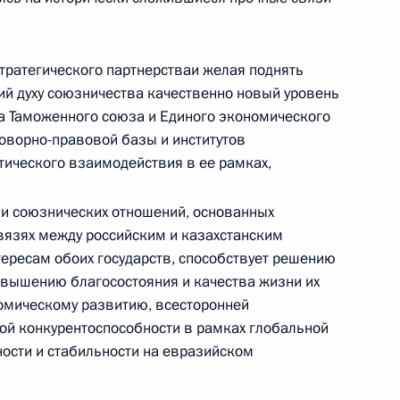
Памфиловой
тратегического партнерстваи желая поднять
5 августа 2026 года, 18:15
й духу союзничества качественно новый уровень
а Таможенного союза и Единого экономического
оворно-правовой базы и институтов
тического взаимодействия в ее рамках,
х и союзнических отношений, основанных
связях между российским и казахстанским
ересам обоих государств, способствует решению
овышению благосостояния и качества жизни их
омическому развитию, всесторонней
ой конкурентоспособности в рамках глобальной
ности и стабильности на евразийском