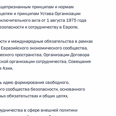
бщепризнанным принципам и нормам
Телефонный разговор с командиром
 целям и принципам Устава Организации
ен
76-й гвардейской десантно-
ключительного акта от 1 августа 1975 года
штурмовой дивизии ВДВ гвардии
езопасности и сотрудничеству в Европе,
полковником Абдулазизом
Шихабидовым
сти и международные обязательства в рамках
 Евразийского экономического сообщества,
6 августа 2026 года, 20:50
еского пространства, Организации Договора
ской организации сотрудничества, Совещания
 Азии,
Встреча с председателем Союза
театральных деятелей России
ть идею формирования свободного,
Владимиром Машковым
го сообщества безопасности, основанного
ых обязательствах и общих целях,
рудничества в сфере внешней политики
5 августа 2026 года, 19:00