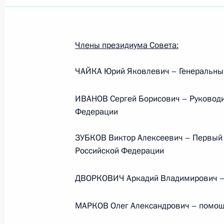
Члены президиума Совета:
ЧАЙКА Юрий Яковлевич – Генеральны
ИВАНОВ Сергей Борисович – Руководи
Федерации
ЗУБКОВ Виктор Алексеевич – Первый 
Российской Федерации
ДВОРКОВИЧ Аркадий Владимирович – 
Рабочая встреча с вице-
МАРКОВ Олег Александрович – помощ
премьером – полпредом