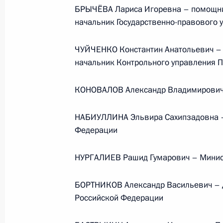
Президента в ДФО Юрием
БРЫЧЁВА Лариса Игоревна – помощни
начальник Государственно-правового
Трутневым
6 августа 2026 года, 13:45
ЧУЙЧЕНКО Константин Анатольевич –
начальник Контрольного управления 
КОНОВАЛОВ Александр Владимирович 
НАБИУЛЛИНА Эльвира Сахипзадовна –
Федерации
НУРГАЛИЕВ Рашид Гумарович – Минист
БОРТНИКОВ Александр Васильевич – 
Российской Федерации
Президент России