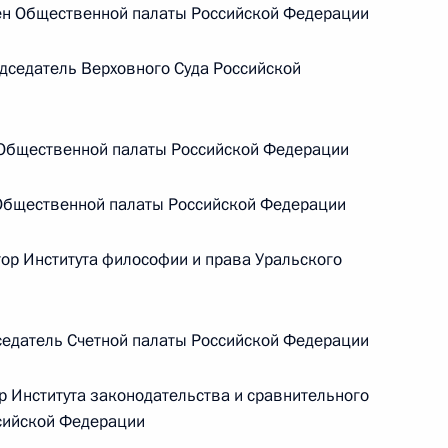
ен Общественной палаты Российской Федерации
седатель Верховного Суда Российской
ической карте
Общественной палаты Российской Федерации
Общественной палаты Российской Федерации
ссии
ор Института философии и права Уральского
Мария Львова-Белова
едатель Счетной палаты Российской Федерации
посетила Свердловскую
область
 Института законодательства и сравнительного
сийской Федерации
17 июля 2026 года, 18:00