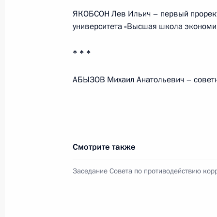
ЯКОБСОН Лев Ильич – первый прорект
университета «Высшая школа экономи
* * *
АБЫЗОВ Михаил Анатольевич – советн
В России во исполнение поручения
Смотрите также
Президента появится единый
научно-методический центр
Заседание Совета по противодействию кор
по продвижению русского языка
за рубежом
14 июля 2026 года, 16:00