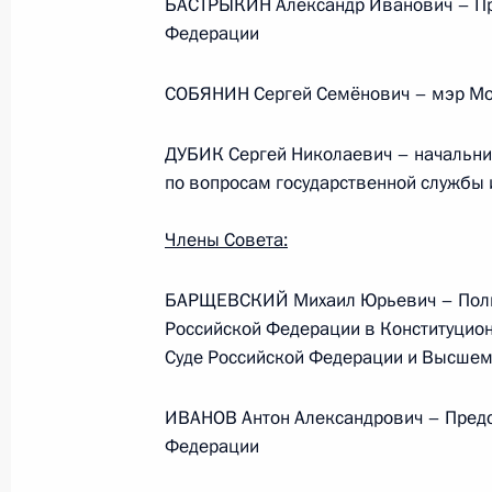
БАСТРЫКИН Александр Иванович – Пре
Федерации
Телефонный разговор
с Президентом ОАЭ Мухаммедом Б
СОБЯНИН Сергей Семёнович – мэр М
Заидом Аль Нахайяном
ДУБИК Сергей Николаевич – начальни
по вопросам государственной службы 
7 августа 2026 года, 12:50
Члены Совета:
БАРЩЕВСКИЙ Михаил Юрьевич – Полн
Обращение к участникам VIII
Российской Федерации в Конституцио
Российско-Киргизского
Суде Российской Федерации и Высшем
экономического форума и XII
Российско-Киргизской
ИВАНОВ Антон Александрович – Предс
межрегиональной конференции
Федерации
6 августа 2026 года, 09:00