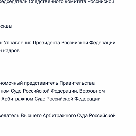
дседатель Следственного комитета Российской
Телефонный разговор с командиром
ен
76-й гвардейской десантно-
осквы
штурмовой дивизии ВДВ гвардии
полковником Абдулазизом
к Управления Президента Российской Федерации
Шихабидовым
и кадров
6 августа 2026 года, 20:50
омочный представитель Правительства
Встреча с председателем Союза
нном Суде Российской Федерации, Верховном
театральных деятелей России
 Арбитражном Суде Российской Федерации
Владимиром Машковым
едатель Высшего Арбитражного Суда Российской
5 августа 2026 года, 19:00