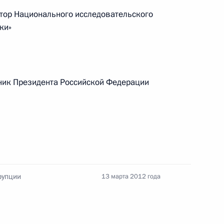
ор Национального исследовательского
ки»
ик Президента Российской Федерации
Заседание межведомственной
рабочей группы по повышению
эффективности сохранения объектов
рупции
13 марта 2012 года
культурного наследия, находящихся
в неудовлетворительном состоянии
14 июля 2026 года, 15:00