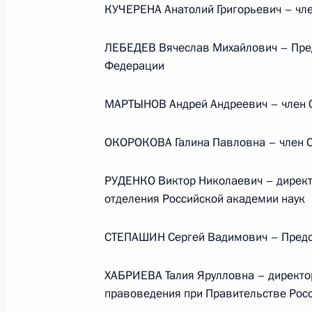
КУЧЕРЕНА Анатолий Григорьевич – чл
ЛЕБЕДЕВ Вячеслав Михайлович – Пред
События и поездки на географ
Федерации
МАРТЫНОВ Андрей Андреевич – член 
ОКОРОКОВА Галина Павловна – член 
Администрация Президента Ро
РУДЕНКО Виктор Николаевич – директ
отделения Российской академии наук
Руслан Эдельгериев посетил
СТЕПАШИН Сергей Вадимович – Предс
Азербайджан
ХАБРИЕВА Талия Ярулловна – директор
правоведения при Правительстве Рос
23 июля 2026 года, 19:00