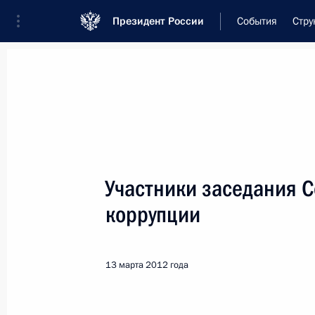
Президент России
События
Стру
Встреча с военнослужащими Во
26 июля 2026 года
Участники заседания 
Совещание с членами
коррупции
19 часов
назад
13 марта 2012 года