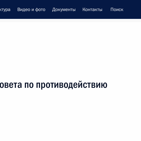
ктура
Видео и фото
Документы
Контакты
Поиск
енно-Морского Флота
Совета по противодействию
 Совета Безопасности