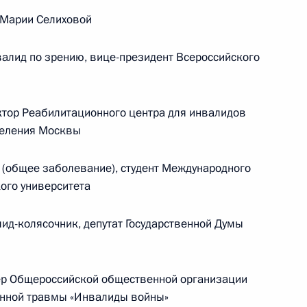
Федерации
 Марии Селиховой
алид по зрению, вице-президент Всероссийского
CONSTITUTION.KREMLIN.RU
ор Реабилитационного центра для инвалидов
селения Москвы
Официальный портал
правовой информации
(общее заболевание), студент Международного
ого университета
PRAVO.GOV.RU
д-колясочник, депутат Государственной Думы
ные
Официальные
Правовая и
сетевые ресурсы
техническая
ссии
Президента России
информация
ер Общероссийской общественной организации
Совет Федерации
MAX
О портале
енной травмы «Инвалиды войны»