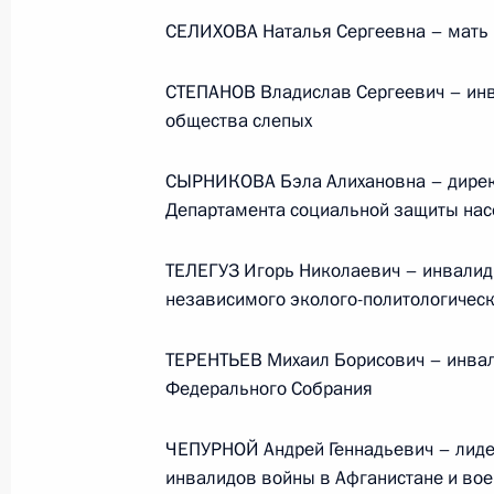
по повышению устойчивости
СЕЛИХОВА Наталья Сергеевна – мать
экономики и поддержке
граждан в условиях санкций
СТЕПАНОВ Владислав Сергеевич – инв
GOVERNMENT.RU
общества слепых
СЫРНИКОВА Бэла Алихановна – директ
Департамента социальной защиты на
Отправить письмо Президенту
ТЕЛЕГУЗ Игорь Николаевич – инвалид 
независимого эколого-политологическ
LETTERS.KREMLIN.RU
ТЕРЕНТЬЕВ Михаил Борисович – инвали
Разделы сайта
Информацион
Федерального Собрания
Президента
ресурсы
России
Президента Ро
ЧЕПУРНОЙ Андрей Геннадьевич – лид
Правительство Российской
События
Президент России
инвалидов войны в Афганистане и во
Текущий ресурс