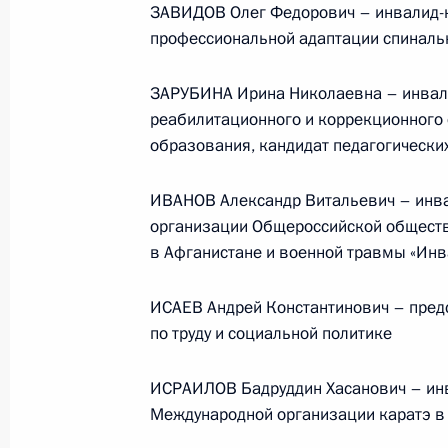
ЗАВИДОВ Олег Федорович – инвалид-к
профессиональной адаптации спиналь
Телефонный разговор
с Президентом ОАЭ Мухаммедом Б
ЗАРУБИНА Ирина Николаевна – инвали
Заидом Аль Нахайяном
реабилитационного и коррекционного 
образования, кандидат педагогических
7 августа 2026 года, 12:50
ИВАНОВ Александр Витальевич – инва
организации Общероссийской общест
в Афганистане и военной травмы «Ин
Обращение к участникам VIII
ИСАЕВ Андрей Константинович – пред
Российско-Киргизского
по труду и социальной политике
экономического форума и XII
Российско-Киргизской
ИСРАИЛОВ Бадруддин Хасанович – инв
межрегиональной конференции
Международной организации каратэ в
6 августа 2026 года, 09:00