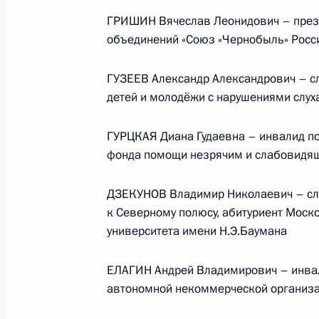
Президента в ДФО Юрием
ГРИШИН Вячеслав Леонидович – през
Трутневым
объединений «Союз «Чернобыль» Росс
6 августа 2026 года, 13:45
ГУЗЕЕВ Александр Александрович – с
детей и молодёжи с нарушениями слух
ГУРЦКАЯ Диана Гудаевна – инвалид по
фонда помощи незрячим и слабовидящ
ДЗЕКУНОВ Владимир Николаевич – сл
к Северному полюсу, абитуриент Моско
университета имени Н.Э.Баумана
ЕЛАГИН Андрей Владимирович – инвал
автономной некоммерческой организа
Президент России