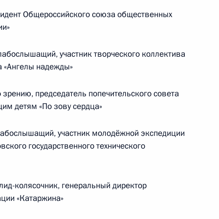
Памфиловой
идент Общероссийского союза общественных
ии»
5 августа 2026 года, 18:15
лабослышащий, участник творческого коллектива
а «Ангелы надежды»
 зрению, председатель попечительского совета
им детям «По зову сердца»
абослышащий, участник молодёжной экспедиции
вского государственного технического
ид-колясочник, генеральный директор
ции «Катаржина»