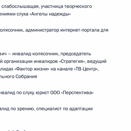
слабослышащая, участница творческого
ениями слуха «Ангелы надежды»
ической карте
лясочник, администратор интернет-портала для
ч – инвалид-колясочник, председатель
 организации инвалидов «Стратегия», ведущий
ссии
лидах «Фактор жизни» на канале «ТВ-Центр»,
льного Собрания
алид по слуху, юрист ООО «Перспектива»
Мария Львова-Белова
посетила Свердловскую
ид по зрению, специалист по адаптации
область
17 июля 2026 года, 18:00