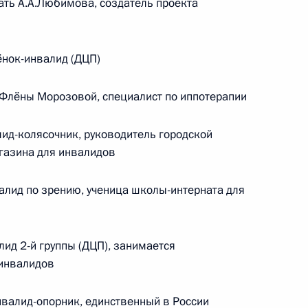
ь А.А.Любимова, создатель проекта
нок-инвалид (ДЦП)
лёны Морозовой, специалист по иппотерапии
ид-колясочник, руководитель городской
газина для инвалидов
лид по зрению, ученица школы-интерната для
Заседание межведомственной
рабочей группы по повышению
эффективности сохранения объектов
д 2-й группы (ДЦП), занимается
культурного наследия, находящихся
 инвалидов
в неудовлетворительном состоянии
алид-опорник, единственный в России
14 июля 2026 года, 15:00