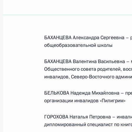
БАХАНЦЕВА Александра Сергеевна – р
общеобразовательной школы
БАХАНЦЕВА Валентина Васильевна – м
Общественного совета родителей, во
инвалидов, Северо-Восточного админ
БЕЛЬКОВА Надежда Михайловна – пре
организации инвалидов «Пилигрим»
ГОРОХОВА Наталья Петровна – инвали
Рабочая встреча с вице-
дипломированный специалист по кни
премьером – полпредом