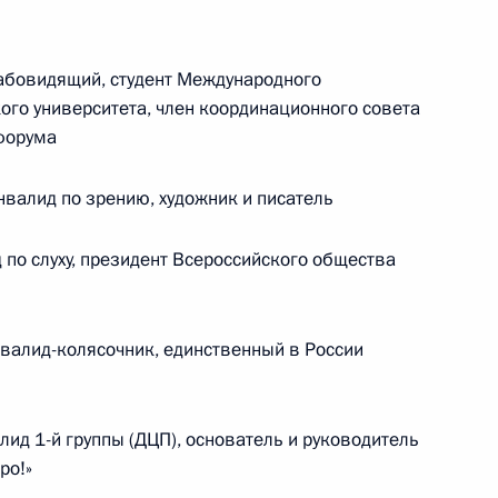
бовидящий, студент Международного
Российско-китайская встреча
ого университета, член координационного совета
форума
8 июля 2026 года, 15:00
валид по зрению, художник и писатель
по слуху, президент Всероссийского общества
енте России
алид-колясочник, единственный в России
д 1-й группы (ДЦП), основатель и руководитель
ро!»
Конституция Российской