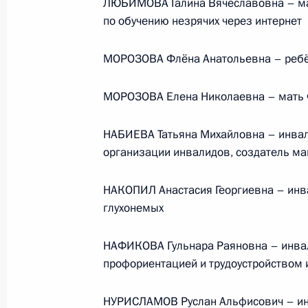
ЛЮБИМОВА Галина Вячеславовна – мат
по обучению незрячих через интернет
МОРОЗОВА Флёна Анатольевна – ребё
МОРОЗОВА Елена Николаевна – мать Ф
НАБИЕВА Татьяна Михайловна – инвал
организации инвалидов, создатель ма
НАКОПИЛ Анастасия Георгиевна – инва
В России во исполнение поручения
глухонемых
Президента появится единый
научно-методический центр
НАФИКОВА Гульнара Раяновна – инвали
по продвижению русского языка
профориентацией и трудоустройством
за рубежом
НУРИСЛАМОВ Руслан Альфисович – инв
14 июля 2026 года, 16:00