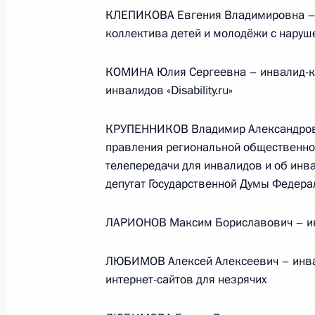
КЛЕПИКОВА Евгения Владимировна – 
коллектива детей и молодёжи с наруш
События и поездки на географ
КОМИНА Юлия Сергеевна – инвалид-ко
инвалидов «Disability.ru»
КРУПЕННИКОВ Владимир Александрови
правления региональной общественной
Администрация Президента Ро
телепередачи для инвалидов и об инва
депутат Государственной Думы Федера
ЛАРИОНОВ Максим Бориславович – инв
Руслан Эдельгериев посетил
Азербайджан
ЛЮБИМОВ Алексей Алексеевич – инвал
интернет-сайтов для незрячих
23 июля 2026 года, 19:00