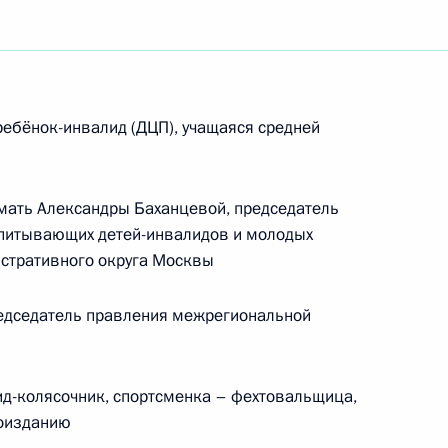
ебёнок-инвалид (ДЦП), учащаяся средней
ать Александры Баханцевой, председатель
спитывающих детей-инвалидов и молодых
истративного округа Москвы
дседатель правления межрегиональной
д-колясочник, спортсменка – фехтовальщица,
Встреча с Председателем
гоизданию
Центризбиркома Эллой