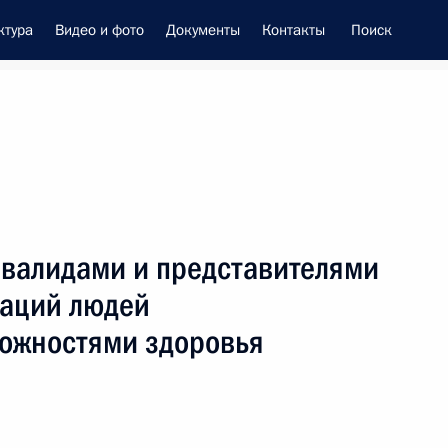
ктура
Видео и фото
Документы
Контакты
Поиск
енно-Морского Флота
нвалидами и представителями
 Совета Безопасности
заций людей
ожностями здоровья