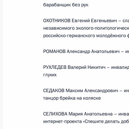
барабанщик без рук
ОХОТНИКОВ Евгений Евгеньевич – сла
Семинар-совещание по развитию
независимого эколого-политологическ
экосистем цифровой экономики
российско-германского молодёжного 
и цифровых платформ
9 июля 2026 года, 17:00
РОМАНОВ Александр Анатольевич – ин
РУХЛЕДЕВ Валерий Никитич – инвалид 
глухих
Комиссии и советы
при Презид
СЕДАКОВ Максим Александрович – инв
танцор брейка на коляске
СЕЛИХОВА Мария Анатольевна – инвали
интернет-проекта «Спешите делать доб
Меры Правительства