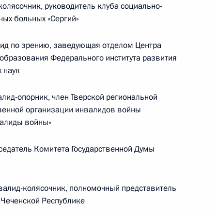
олясочник, руководитель клуба социально-
ных больных «Сергий»
Телефонный разговор с командиром
ен
76-й гвардейской десантно-
д по зрению, заведующая отделом Центра
штурмовой дивизии ВДВ гвардии
образования Федерального института развития
полковником Абдулазизом
 наук
Шихабидовым
6 августа 2026 года, 20:50
лид-опорник, член Тверской региональной
венной организации инвалидов войны
валиды войны»
Встреча с председателем Союза
седатель Комитета Государственной Думы
театральных деятелей России
Владимиром Машковым
алид-колясочник, полномочный представитель
 Чеченской Республике
5 августа 2026 года, 19:00