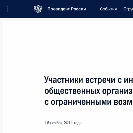
Президент России
События
Стру
Встреча с военнослужащими Во
26 июля 2026 года
Участники встречи с и
Совещание с членами
общественных органи
1 день
назад
с ограниченными возм
16 ноября 2011 года