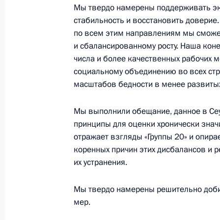
Мы твердо намерены поддерживать эк
стабильность и восстановить доверие
Телефонный разговор
по всем этим направлениям мы сможем
с Президентом ОАЭ Мухаммедом Б
и сбалансированному росту. Наша кон
Заидом Аль Нахайяном
числа и более качественных рабочих м
социальному объединению во всех стр
масштабов бедности в менее развитых 
7 августа 2026 года, 12:50
Мы выполнили обещание, данное в Се
принципы для оценки хронически знач
отражает взгляды «Группы 20» и опир
Обращение к участникам VIII
коренных причин этих дисбалансов и 
Российско-Киргизского
их устранения.
экономического форума и XII
Российско-Киргизской
Мы твердо намерены решительно доби
межрегиональной конференции
мер.
6 августа 2026 года, 09:00