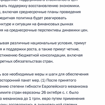
ывать поддержку восстановлению экономики.
ах, включая среднесрочные планы проведения
едитная политика будет реагировать
ктуре и ситуации на финансовых рынках
ния на среднесрочные перспективы динамики цен.
итывая различные национальные условия, примут
 и поддержки роста, а также примут четкие,
остижению бюджетной консолидации, включая
етных обязательствах стран.
Заседание межведомственной
ь все необходимые меры и шаги для обеспечения
рабочей группы по повышению
есторонний пакет мер. (1) После принятого
эффективности сохранения объектов
ению степени гибкости Европейского механизма
культурного наследия, находящихся
ммите стран еврозоны 26 октября с. г. было
в неудовлетворительном состоянии
о механизма до 1 трлн. евро путем применения
14 июля 2026 года, 15:00
зоны договорились в значительной степени