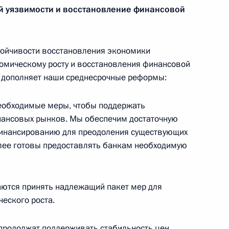
й уязвимости и восстановление финансовой
ической карте
тойчивости восстановления экономики
омическому росту и восстановления финансовой
й дополняет наши среднесрочные реформы:
необходимые меры, чтобы поддержать
ссии
нансовых рынков. Мы обеспечим достаточную
 финансированию для преодоления существующих
алее готовы предоставлять банкам необходимую
Мария Львова-Белова
посетила Свердловскую
шаются принять надлежащий пакет мер для
область
еского роста.
17 июля 2026 года, 18:00
продолжат поддерживать стабильность цен