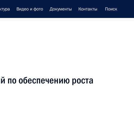
ктура
Видео и фото
Документы
Контакты
Поиск
енно-Морского Флота
й по обеспечению роста
 Совета Безопасности