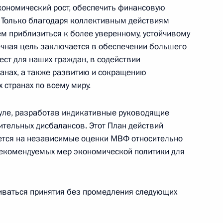
ономический рост, обеспечить финансовую
. Только благодаря коллективным действиям
Телефонный разговор с командиром
 приблизиться к более уверенному, устойчивому
ен
76-й гвардейской десантно-
ечная цель заключается в обеспечении большего
штурмовой дивизии ВДВ гвардии
ест для наших граждан, в содействии
полковником Абдулазизом
анах, а также развитию и сокращению
Шихабидовым
странах по всему миру.
6 августа 2026 года, 20:50
уле, разработав индикативные руководящие
ительных дисбалансов. Этот План действий
ается на независимые оценки МВФ относительно
Встреча с председателем Союза
рекомендуемых мер экономической политики для
театральных деятелей России
Владимиром Машковым
ваться принятия без промедления следующих
5 августа 2026 года, 19:00