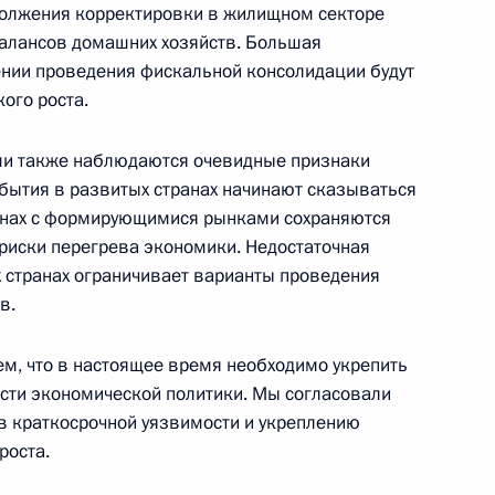
одолжения корректировки в жилищном секторе
Памфиловой
балансов домашних хозяйств. Большая
ении проведения фискальной консолидации будут
5 августа 2026 года, 18:15
ого роста.
ми также наблюдаются очевидные признаки
обытия в развитых странах начинают сказываться
транах с формирующимися рынками сохраняются
 риски перегрева экономики. Недостаточная
х странах ограничивает варианты проведения
в.
ем, что в настоящее время необходимо укрепить
сти экономической политики. Мы согласовали
в краткосрочной уязвимости и укреплению
роста.