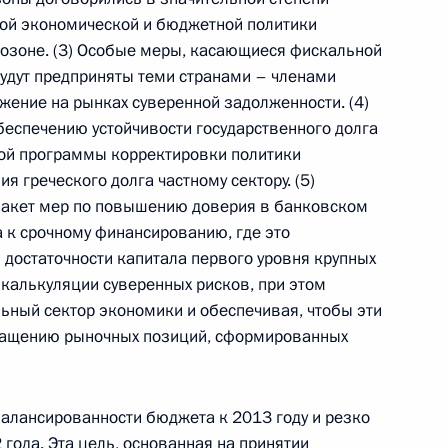
мой экономической и бюджетной политики
розоне. (3) Особые меры, касающиеся фискальной
будут предприняты теми странами – членами
Российско-китайская встреча
ение на рынках суверенной задолженности. (4)
еспечению устойчивости государственного долга
ной программы корректировки политики
8 июля 2026 года, 15:00
я греческого долга частному сектору. (5)
 пакет мер по повышению доверия в банковском
па к срочному финансированию, где это
достаточности капитала первого уровня крупных
енте России
 калькуляции суверенных рисков, при этом
ьный сектор экономики и обеспечивая, чтобы эти
ращению рыночных позиций, сформированных
балансированности бюджета к 2013 году и резко
Конституция Российской
 года. Эта цель, основанная на принятии