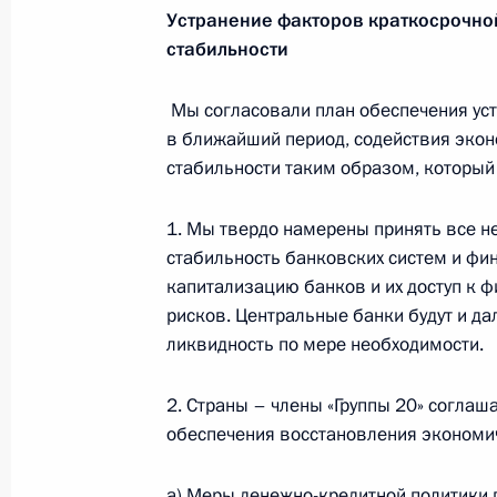
Устранение факторов краткосрочно
стабильности
События и поездки на географ
Мы согласовали план обеспечения ус
в ближайший период, содействия экон
стабильности таким образом, которы
1. Мы твердо намерены принять все 
Администрация Президента Ро
стабильность банковских систем и фи
капитализацию банков и их доступ к
рисков. Центральные банки будут и д
ликвидность по мере необходимости.
Руслан Эдельгериев посетил
Азербайджан
2. Страны – члены «Группы 20» согла
обеспечения восстановления экономич
23 июля 2026 года, 19:00
a) Меры денежно-кредитной политики 