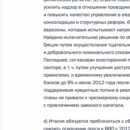
усилить надзор в отношении проводи
и повысить качество управления в ев
консолидации и структурных реформ, 
Семинар-совещание по развитию
еврозоны, которые испытывают напряж
экосистем цифровой экономики
Найдено иключительное решение по об
и цифровых платформ
Греции путем осуществления тщатель
9 июля 2026 года, 17:00
и добровольного номинального списани
Последнее, согласован всесторонний
секторе, в т. ч. путем улучшения досту
приемлемо, и временному увеличению 
Комиссии и советы
при Презид
банков до 9% к июню 2012 года после
поддерживая кредитные потоки в реал
планы не привели к чрезмерному сок
с привлечением заемного капитала.
d) Италия обязуется приблизиться к с
Меры Правительства
снизить отношение долга к ВВП с 2012