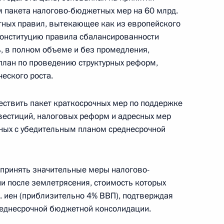
Федерации
 пакета налогово-бюджетных мер на 60 млрд.
тных правил, вытекающее как из европейского
 конституцию правила сбалансированности
, в полном объеме и без промедления,
CONSTITUTION.KREMLIN.RU
план по проведению структурных реформ,
еского роста.
ствить пакет краткосрочных мер по поддержке
Официальный портал
правовой информации
вестиций, налоговых реформ и адресных мер
нных с убедительным планом среднесрочной
PRAVO.GOV.RU
ные
Официальные
Правовая и
е принять значительные меры налогово-
сетевые ресурсы
техническая
и после землетрясения, стоимость которых
ссии
Президента России
информация
. иен (приблизительно 4% ВВП), подтверждая
реднесрочной бюджетной консолидации.
Совет Федерации
MAX
О портале