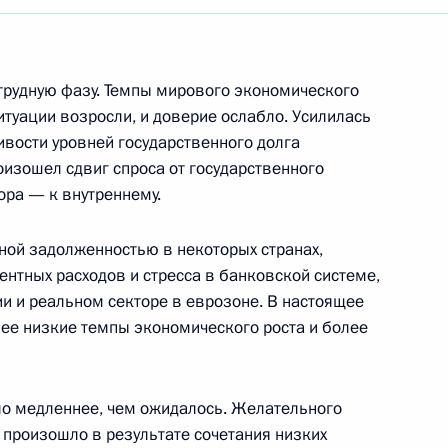
трудную фазу. Темпы мирового экономического
итуации возросли, и доверие ослабло. Усилилась
ивости уровней государственного долга
роизошел сдвиг спроса от государственного
ора — к внутреннему.
нной задолженностью в некоторых странах,
нтных расходов и стресса в банковской системе,
и и реальном секторе в еврозоне. В настоящее
ее низкие темпы экономического роста и более
Встреча с Председателем
ло медленнее, чем ожидалось. Желательного
Центризбиркома Эллой
 произошло в результате сочетания низких