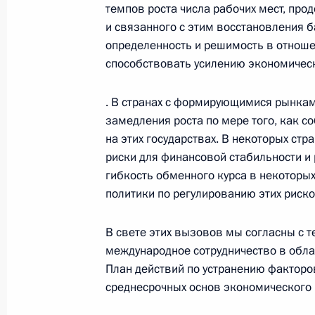
темпов роста числа рабочих мест, пр
Президента в ДФО Юрием
и связанного с этим восстановления 
Трутневым
определенность и решимость в отнош
6 августа 2026 года, 13:45
способствовать усилению экономическ
· В странах с формирующимися рынка
замедления роста по мере того, как с
на этих государствах. В некоторых с
риски для финансовой стабильности и
гибкость обменного курса в некоторы
политики по регулированию этих риско
В свете этих вызовов мы согласны с т
международное сотрудничество в обла
План действий по устранению факторо
среднесрочных основ экономического 
Президент России