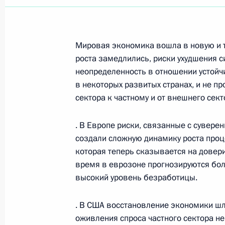
Мировая экономика вошла в новую и 
роста замедлились, риски ухудшения с
неопределенность в отношении устойч
в некоторых развитых странах, и не п
сектора к частному и от внешнего сект
· В Европе риски, связанные с сувере
создали сложную динамику роста проце
которая теперь сказывается на довери
время в еврозоне прогнозируются бол
высокий уровень безработицы.
Рабочая встреча с вице-
· В США восстановление экономики ш
премьером – полпредом
оживления спроса частного сектора не