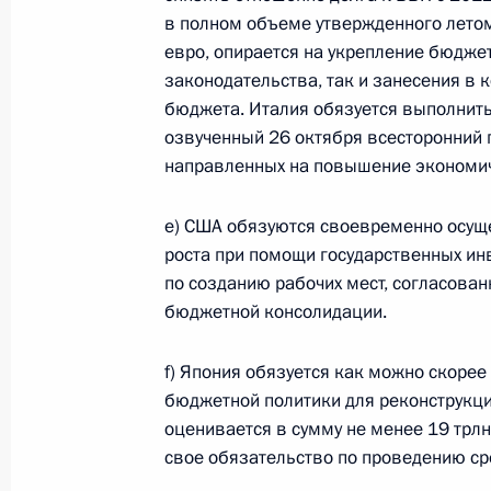
по повышению устойчивости
в полном объеме утвержденного летом
экономики и поддержке
евро, опирается на укрепление бюдже
граждан в условиях санкций
законодательства, так и занесения в
бюджета. Италия обязуется выполнить
GOVERNMENT.RU
озвученный 26 октября всесторонний 
направленных на повышение экономич
e) США обязуются своевременно осуще
Отправить письмо Президенту
роста при помощи государственных ин
по созданию рабочих мест, согласова
бюджетной консолидации.
LETTERS.KREMLIN.RU
Разделы сайта
Информацион
f) Япония обязуется как можно скоре
Президента
ресурсы
бюджетной политики для реконструкци
России
Президента Ро
оценивается в сумму не менее 19 трлн
свое обязательство по проведению с
Правительство Российской
События
Президент России
Текущий ресурс