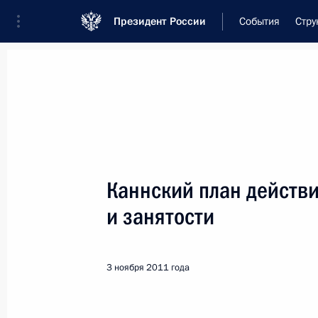
Президент России
События
Стру
Встреча с военнослужащими Во
26 июля 2026 года
Каннский план действи
Совещание с членами
и занятости
1 день
назад
3 ноября 2011 года