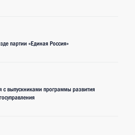
езде партии «Единая Россия»
я с выпускниками программы развития
госуправления