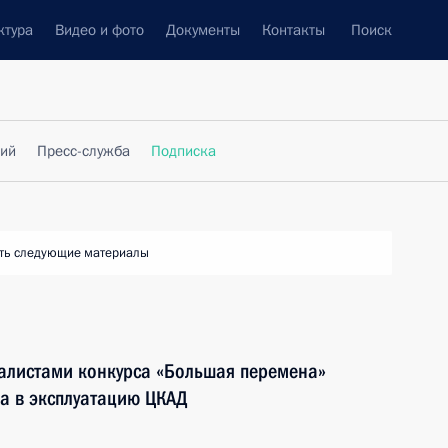
ктура
Видео и фото
Документы
Контакты
Поиск
фий
Пресс-служба
Подписка
ть следующие материалы
налистами конкурса «Большая перемена»
да в эксплуатацию ЦКАД