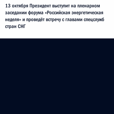
13 октября Президент выступит на пленарном
заседании форума «Российская энергетическая
неделя» и проведёт встречу с главами спецслужб
стран СНГ
12 октября 2021 года
12 октября Владимир Путин встретится
с Премьер-министром Армении Николом
Пашиняном
12 октября 2021 года
12 октября Президент встретится с новым