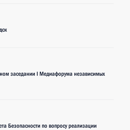
дск
арном заседании I Медиафорума независимых
ета Безопасности по вопросу реализации