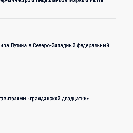
мьер-министром Нидерландов Марком Рютте
мира Путина в Северо-Западный федеральный
ставителями «гражданской двадцатки»