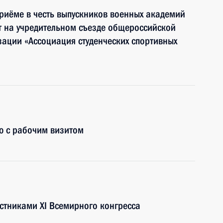
приёме в честь выпускников военных академий
ит на учредительном съезде общероссийской
ации «Ассоциация студенческих спортивных
ю с рабочим визитом
астниками XI Всемирного конгресса