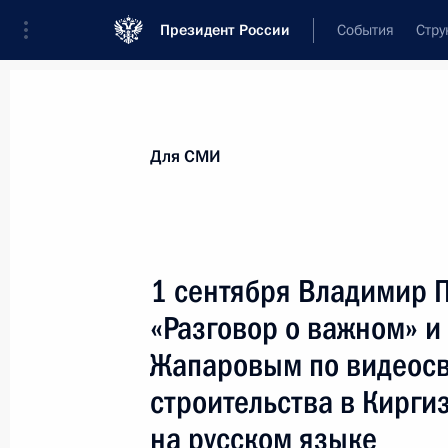
Президент России
События
Стру
Для СМИ
Анонсы
Аккредитация
Банк фотогра
Для СМИ
Показа
1 сентября Владимир П
«Разговор о важном» и
28 сентября 2023 года
Жапаровым по видеосвя
28 сентября Президент проведёт в
строительства в Кирги
Российской Федерации и посетит 
со дня рождения Расула Гамзатова
на русском языке