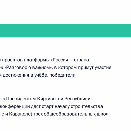
рмате видеоконференции проведёт совещание
х проектов платформы «Россия – страна
к «Разговор о важном», в котором примут участие
достижения в учёбе, победители
.
тречу с членами попечительского совета
о с Президентом Киргизской Республики
онференции даст старт началу строительства
ене и Караколе) трёх общеобразовательных школ