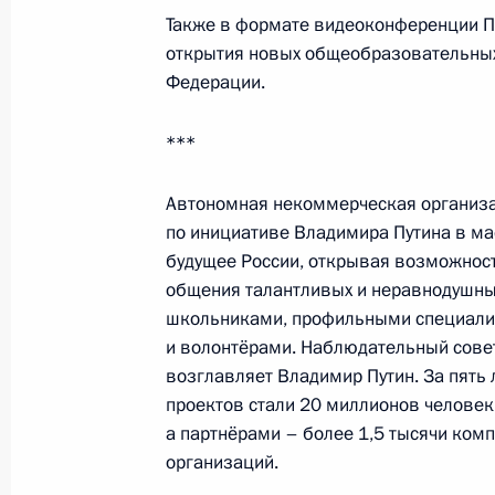
Также в формате видеоконференции П
11–12 сентября Владимир Путин пр
открытия новых общеобразовательных 
форуме
Федерации.
***
9 сентября 2023 года
Автономная некоммерческая организа
по инициативе Владимира Путина в м
9 сентября Президент поздравит м
будущее России, открывая возможност
по вопросам развития Смоленской
общения талантливых и неравнодушны
школьниками, профильными специали
и волонтёрами. Наблюдательный совет
возглавляет Владимир Путин. За пять
5 сентября 2023 года
проектов стали 20 миллионов человек 
а партнёрами – более 1,5 тысячи комп
5 сентября Владимир Путин в реж
организаций.
Российского организационного ко