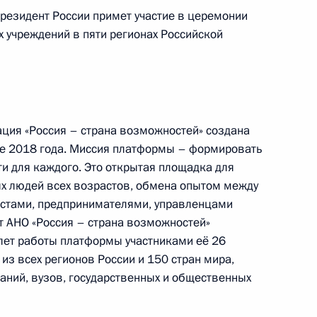
резидент России примет участие в церемонии
имет участие в VIII Восточном экономическом
учреждений в пяти регионах Российской
ция «Россия – страна возможностей» создана
ае 2018 года. Миссия платформы – формировать
осквичей с Днём города и проведёт совещание
и для каждого. Это открытая площадка для
 области
х людей всех возрастов, обмена опытом между
стами, предпринимателями, управленцами
 АНО «Россия – страна возможностей»
 лет работы платформы участниками её 26
из всех регионов России и 150 стран мира,
аний, вузов, государственных и общественных
име видеоконференции проведёт заседание
митета «Победа»