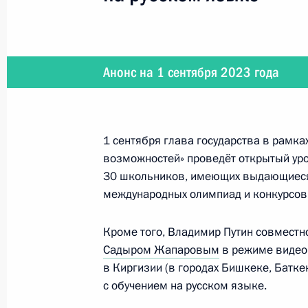
27 сентября 2023 года
Анонс на 1 сентября 2023 года
27 сентября Владимир Путин в фо
с членами Правительства
1 сентября глава государства в рамка
возможностей» проведёт открытый уро
30 школьников, имеющих выдающиеся 
20 сентября 2023 года
международных олимпиад и конкурсов
20 сентября Президент проведёт вс
Мариинского театра
Кроме того, Владимир Путин совместн
Садыром Жапаровым
в режиме видеок
в Киргизии (в городах Бишкеке, Батк
с обучением на русском языке.
11 − 12 сентября 2023 года