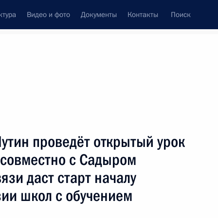
ктура
Видео и фото
Документы
Контакты
Поиск
фий
Пресс-служба
Подписка
ть следующие материалы
утин проведёт открытый урок
 совместно с Садыром
зи даст старт началу
стречу с избранными главами субъектов
зии школ с обучением
праздничный концерт, посвящённый 100-летию